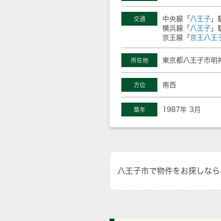
中央線「
八王子
」
交通
横浜線「
八王子
」
京王線「
京王八王
東京都八王子市明
所在地
南西
方位
1987年 3月
築年
八王子市で物件をお探しなら