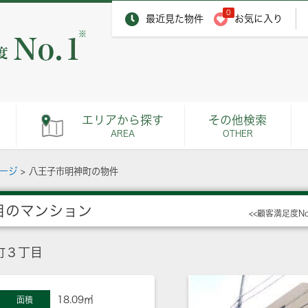
0
最近見た物件
お気に入り
※
エリアから探す
その他検索
AREA
OTHER
ページ
>
八王子市明神町の物件
目のマンション
<<顧客満足度N
町３丁目
18.09㎡
面積