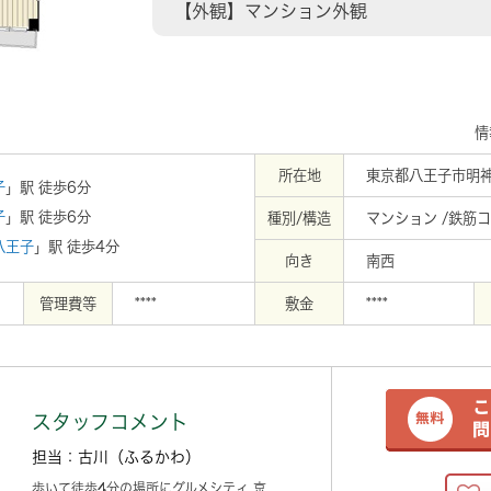
【外観】マンション外観
情
所在地
東京都八王子市明
子
」駅 徒歩6分
子
」駅 徒歩6分
種別/構造
マンション /鉄筋
八王子
」駅 徒歩4分
向き
南西
管理費等
****
敷金
****
スタッフコメント
担当：古川（ふるかわ）
歩いて徒歩4分の場所にグルメシティ 京