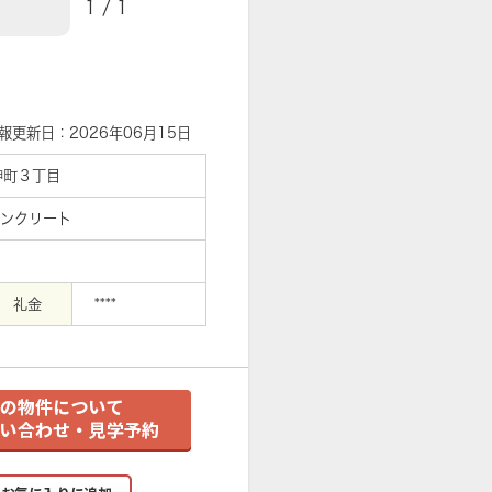
1
/
1
【外観】マンション外観
報更新日：2026年06月15日
神町３丁目
コンクリート
礼金
****