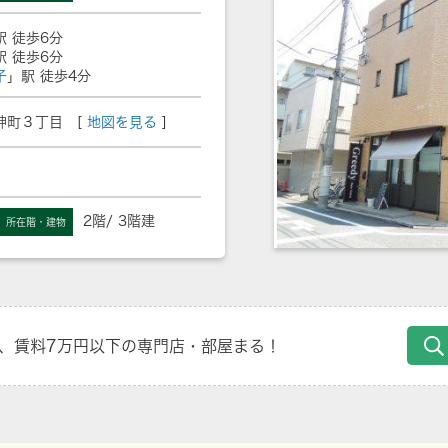
駅 徒歩6分
駅 徒歩6分
子
」駅 徒歩4分
神町３丁目 [
地図を見る
]
2階/ 3階建
所在階・建物
、賃料7万円以下の専門店・部屋まる！