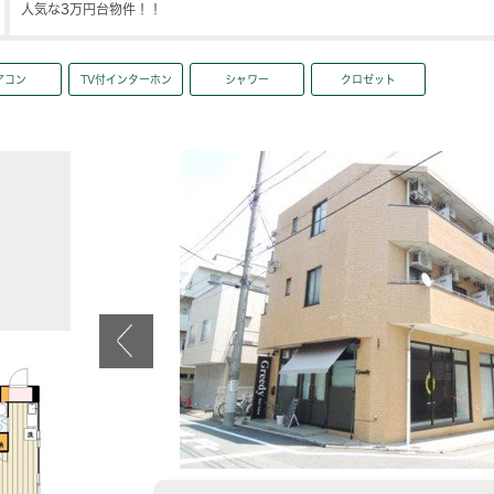
人気な3万円台物件！！
アコン
TV付インターホン
シャワー
クロゼット