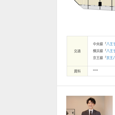
【外観】マンション外観
中央線「
八王
横浜線「
八王
交通
京王線「
京王
賃料
****