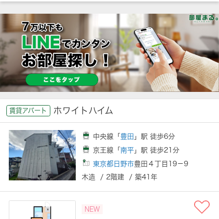
ホワイトハイム
賃貸アパート
中央線「
豊田
」駅 徒歩6分
京王線「
南平
」駅 徒歩21分
東京都日野市
豊田４丁目19－9
木造 / 2階建 / 築41年
NEW