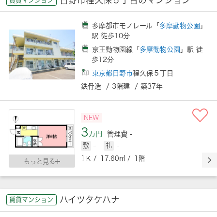
多摩都市モノレール「
多摩動物公園
」
駅 徒歩10分
京王動物園線「
多摩動物公園
」駅 徒
歩12分
東京都日野市
程久保５丁目
鉄骨造 / 3階建 / 築37年
NEW
3
万円
管理費 -
敷
-
礼
-
1Ｋ / 17.60㎡ / 1階
もっと見る
ハイツタケハナ
賃貸マンション