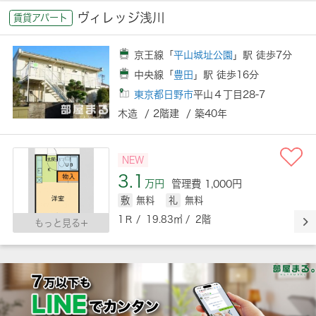
ヴィレッジ浅川
賃貸アパート
京王線「
平山城址公園
」駅 徒歩7分
中央線「
豊田
」駅 徒歩16分
東京都日野市
平山４丁目28-7
木造 / 2階建 / 築40年
NEW
3.1
万円
管理費 1,000円
敷
無料
礼
無料
1Ｒ / 19.83㎡ / 2階
もっと見る