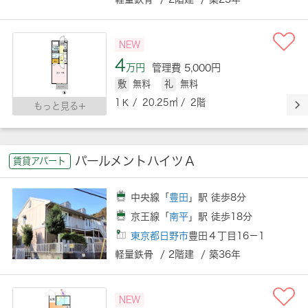
NEW
4
万円
管理費 5,000円
敷
無料
礼
無料
1Ｋ / 20.25㎡ / 2階
もっと見る
パールメントハイツＡ
賃貸アパート
中央線「
豊田
」駅 徒歩8分
京王線「
南平
」駅 徒歩18分
東京都日野市
豊田４丁目16－1
軽量鉄骨 / 2階建 / 築36年
NEW