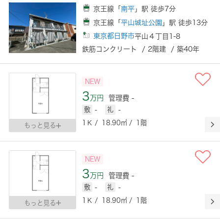
京王線「
南平
」駅 徒歩7分
京王線「
平山城址公園
」駅 徒歩13分
東京都日野市
平山４丁目1-8
鉄筋コンクリート / 2階建 / 築40年
NEW
3
万円
管理費 -
敷
-
礼
-
1Ｋ / 18.90㎡ / 1階
もっと見る
NEW
3
万円
管理費 -
敷
-
礼
-
1Ｋ / 18.90㎡ / 1階
もっと見る