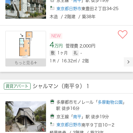
京王線「
南平
」駅 徒歩19分
東京都日野市
東豊田２丁目34-25
木造 / 2階建 / 築38年
NEW
4
万円
管理費 2,000円
敷
1ヶ月
礼
-
1Ｒ / 16.32㎡ / 2階
もっと見る
シャルマン（南平９）１
賃貸アパート
多摩都市モノレール「
多摩動物公園
」
駅 徒歩16分
京王線「
南平
」駅 徒歩19分
東京都日野市
南平９丁目10－2
軽量鉄骨 / 2階建 / 築23年