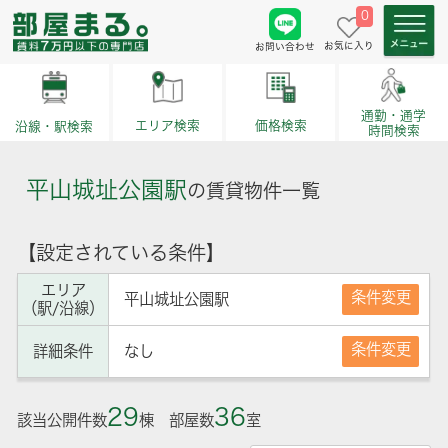
0
お気に入り
お問い合わせ
通勤・通学
価格検索
エリア検索
沿線・駅検索
時間検索
平山城址公園駅
の賃貸物件一覧
【設定されている条件】
エリア
条件変更
平山城址公園駅
（駅/沿線）
条件変更
詳細条件
なし
29
36
該当公開件数
棟 部屋数
室