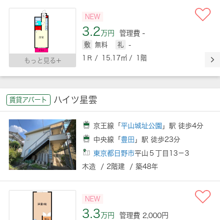
NEW
3.2
万円
管理費 -
敷
無料
礼
-
1Ｒ / 15.17㎡ / 1階
もっと見る
ハイツ星雲
賃貸アパート
京王線「
平山城址公園
」駅 徒歩4分
中央線「
豊田
」駅 徒歩23分
東京都日野市
平山５丁目13－3
木造 / 2階建 / 築48年
NEW
3.3
万円
管理費 2,000円