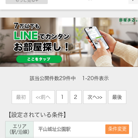
該当公開件数
29
件中
1-20件表示
最初
<<前へ
1
2
次へ>>
最後
【設定されている条件】
エリア
条件変更
平山城址公園駅
（駅/沿線）