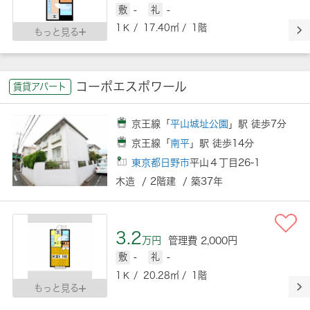
敷
-
礼
-
1Ｋ / 17.40㎡ / 1階
もっと見る
コーポエスポワール
賃貸アパート
京王線「
平山城址公園
」駅 徒歩7分
京王線「
南平
」駅 徒歩14分
東京都日野市
平山４丁目26-1
木造 / 2階建 / 築37年
3.2
万円
管理費 2,000円
敷
-
礼
-
1Ｋ / 20.28㎡ / 1階
もっと見る