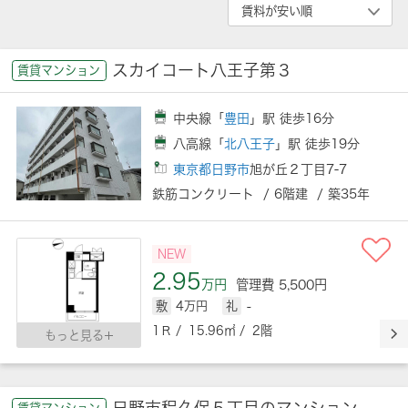
スカイコート八王子第３
賃貸マンション
中央線「
豊田
」駅 徒歩16分
八高線「
北八王子
」駅 徒歩19分
東京都日野市
旭が丘２丁目7-7
鉄筋コンクリート / 6階建 / 築35年
NEW
2.95
万円
管理費 5,500円
敷
4万円
礼
-
1Ｒ / 15.96㎡ / 2階
もっと見る
日野市程久保５丁目のマンション
賃貸マンション