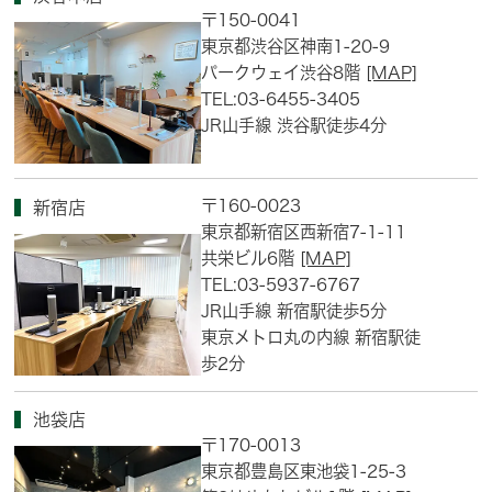
〒150-0041
東京都渋谷区神南1-20-9
パークウェイ渋谷8階
[MAP]
TEL:03-6455-3405
JR山手線 渋谷駅徒歩4分
〒160-0023
新宿店
東京都新宿区西新宿7-1-11
共栄ビル6階
[MAP]
TEL:03-5937-6767
JR山手線 新宿駅徒歩5分
東京メトロ丸の内線 新宿駅徒
歩2分
池袋店
〒170-0013
東京都豊島区東池袋1-25-3