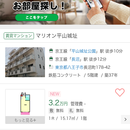
マリオン平山城址
賃貸マンション
京王線「
平山城址公園
」駅 徒歩10分
京王線「
長沼
」駅 徒歩12分
東京都八王子市
長沼町178-42
鉄筋コンクリート / 5階建 / 築37年
NEW
3.2
万円
管理費 -
敷
無料
礼
無料
1Ｒ / 15.17㎡ / 1階
もっと見る