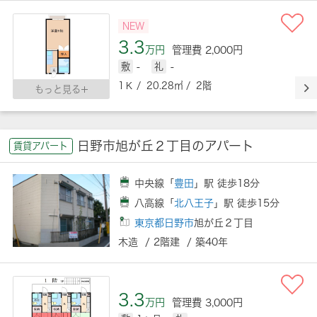
NEW
3.3
万円
管理費 2,000円
敷
-
礼
-
1Ｋ / 20.28㎡ / 2階
もっと見る
日野市旭が丘２丁目のアパート
賃貸アパート
中央線「
豊田
」駅 徒歩18分
八高線「
北八王子
」駅 徒歩15分
東京都日野市
旭が丘２丁目
木造 / 2階建 / 築40年
3.3
万円
管理費 3,000円