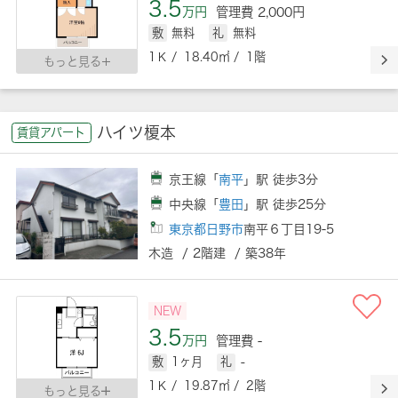
3.5
万円
管理費 2,000円
敷
無料
礼
無料
1Ｋ / 18.40㎡ / 1階
もっと見る
ハイツ榎本
賃貸アパート
京王線「
南平
」駅 徒歩3分
中央線「
豊田
」駅 徒歩25分
東京都日野市
南平６丁目19-5
木造 / 2階建 / 築38年
NEW
3.5
万円
管理費 -
敷
1ヶ月
礼
-
1Ｋ / 19.87㎡ / 2階
もっと見る