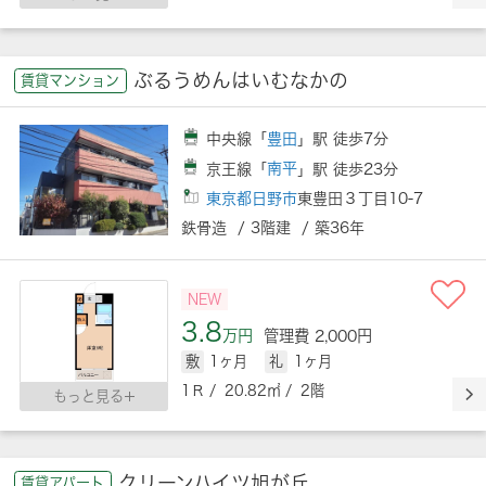
ぶるうめんはいむなかの
賃貸マンション
中央線「
豊田
」駅 徒歩7分
京王線「
南平
」駅 徒歩23分
東京都日野市
東豊田３丁目10-7
鉄骨造 / 3階建 / 築36年
NEW
3.8
万円
管理費 2,000円
敷
1ヶ月
礼
1ヶ月
1Ｒ / 20.82㎡ / 2階
もっと見る
クリーンハイツ旭が丘
賃貸アパート