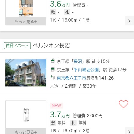
3.6
万円
管理費 -
敷
-
礼
-
1Ｋ / 16.00㎡ / 1階
もっと見る
ベルシオン長沼
賃貸アパート
京王線「
長沼
」駅 徒歩15分
京王線「
平山城址公園
」駅 徒歩17分
東京都八王子市
長沼町141-26
木造 / 2階建 / 築33年
NEW
3.7
万円
管理費 2,000円
敷
無料
礼
無料
1Ｒ / 16.70㎡ / 2階
もっと見る