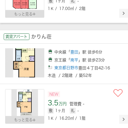
敷
1ヶ月
礼
-
1Ｋ / 17.00㎡ / 2階
もっと見る
かりん荘
賃貸アパート
中央線「
豊田
」駅 徒歩6分
京王線「
南平
」駅 徒歩23分
東京都日野市
豊田４丁目42-16
木造 / 2階建 / 築52年
NEW
3.5
万円
管理費 -
敷
1ヶ月
礼
-
1Ｋ / 16.20㎡ / 1階
もっと見る