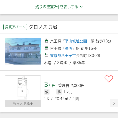
残りの空室2件を表示する
クロノス長沼
賃貸アパート
京王線「
平山城址公園
」駅 徒歩13分
京王線「
長沼
」駅 徒歩15分
東京都八王子市
長沼町130-28
木造 / 2階建 / 築35年
3
万円
管理費 2,000円
敷
-
礼
1ヶ月
1Ｋ / 20.44㎡ / 1階
もっと見る