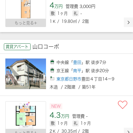
4
万円
管理費 3,000円
敷
1ヶ月
礼
-
1Ｋ / 19.80㎡ / 2階
もっと見る
山口コーポ
賃貸アパート
中央線「
豊田
」駅 徒歩7分
京王線「
南平
」駅 徒歩20分
東京都日野市
豊田４丁目14－9
木造 / 2階建 / 築51年
NEW
4.3
万円
管理費 -
敷
1ヶ月
礼
1ヶ月
2Ｋ / 30.35㎡ / 2階
もっと見る