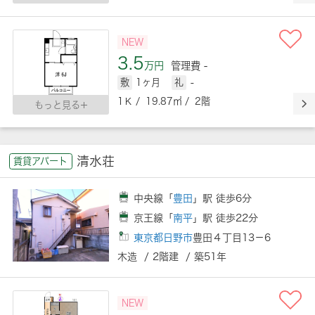
NEW
3.5
万円
管理費 -
敷
1ヶ月
礼
-
1Ｋ / 19.87㎡ / 2階
もっと見る
清水荘
賃貸アパート
中央線「
豊田
」駅 徒歩6分
京王線「
南平
」駅 徒歩22分
東京都日野市
豊田４丁目13－6
木造 / 2階建 / 築51年
NEW