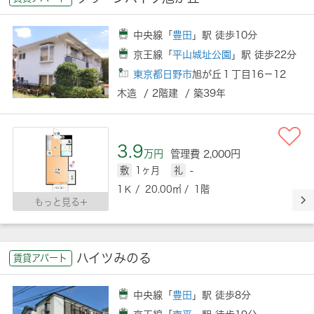
中央線「
豊田
」駅 徒歩10分
京王線「
平山城址公園
」駅 徒歩22分
東京都日野市
旭が丘１丁目16－12
木造 / 2階建 / 築39年
3.9
万円
管理費 2,000円
敷
1ヶ月
礼
-
1Ｋ / 20.00㎡ / 1階
もっと見る
ハイツみのる
賃貸アパート
中央線「
豊田
」駅 徒歩8分