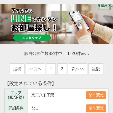
該当公開件数
82
件中
1-20件表示
最初
<<前へ
1
2
次へ>>
最後
【設定されている条件】
エリア
条件変更
京王八王子駅
（駅/沿線）
条件変更
詳細条件
なし