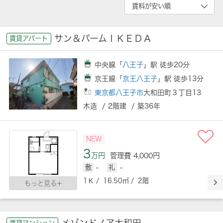
サン＆パームＩＫＥＤＡ
賃貸アパート
中央線「
八王子
」駅 徒歩20分
京王線「
京王八王子
」駅 徒歩13分
東京都八王子市
大和田町３丁目13
木造 / 2階建 / 築36年
NEW
3
万円
管理費 4,000円
敷
-
礼
-
1Ｋ / 16.50㎡ / 2階
もっと見る
メゾンドノア大和田
賃貸マンション