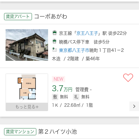
コーポあがわ
賃貸アパート
京王線「
京王八王子
」駅 徒歩22分
暁橋バス停下車 徒歩5分
東京都八王子市
暁町１丁目41－2
木造 / 2階建 / 築46年
NEW
3.7
万円
管理費 -
敷
無料
礼
無料
1Ｋ / 22.68㎡ / 1階
もっと見る
第２ハイツ小池
賃貸マンション