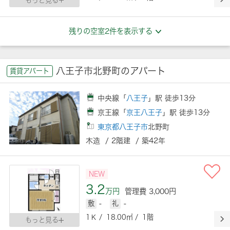
もっと見る
残りの空室2件を表示する
八王子市北野町のアパート
賃貸アパート
中央線「
八王子
」駅 徒歩13分
京王線「
京王八王子
」駅 徒歩13分
東京都八王子市
北野町
木造 / 2階建 / 築42年
NEW
3.2
万円
管理費 3,000円
敷
-
礼
-
1Ｋ / 18.00㎡ / 1階
もっと見る