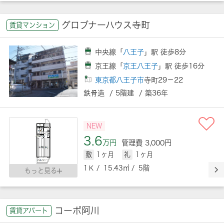
グロブナーハウス寺町
賃貸マンション
中央線「
八王子
」駅 徒歩8分
京王線「
京王八王子
」駅 徒歩16分
東京都八王子市
寺町29－22
鉄骨造 / 5階建 / 築36年
NEW
3.6
万円
管理費 3,000円
敷
1ヶ月
礼
1ヶ月
1Ｋ / 15.43㎡ / 5階
もっと見る
コーポ阿川
賃貸アパート