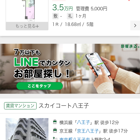
3.5
万円
管理費 5,000円
敷
-
礼
1ヶ月
1Ｒ / 18.68㎡ / 5階
もっと見る
スカイコート八王子
賃貸マンション
横浜線「
八王子
」駅 徒歩12分
京王線「
京王八王子
」駅 徒歩17分
東京都八王子市
上野町2-4