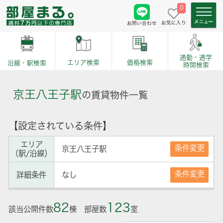
0
お気に入り
お問い合わせ
通勤・通学
価格検索
エリア検索
沿線・駅検索
時間検索
京王八王子駅
の賃貸物件一覧
【設定されている条件】
エリア
条件変更
京王八王子駅
（駅/沿線）
条件変更
詳細条件
なし
82
123
該当公開件数
棟 部屋数
室