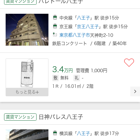
パレドール八王子
賃貸マンション
中央線「
八王子
」駅 徒歩15分
京王線「
京王八王子
」駅 徒歩15分
東京都八王子市
天神町2-10
鉄筋コンクリート / 6階建 / 築40年
3.4
万円
管理費 1,000円
敷
無料
礼
-
1Ｒ / 16.01㎡ / 2階
もっと見る
日神パレス八王子
賃貸マンション
横浜線「
八王子
」駅 徒歩17分