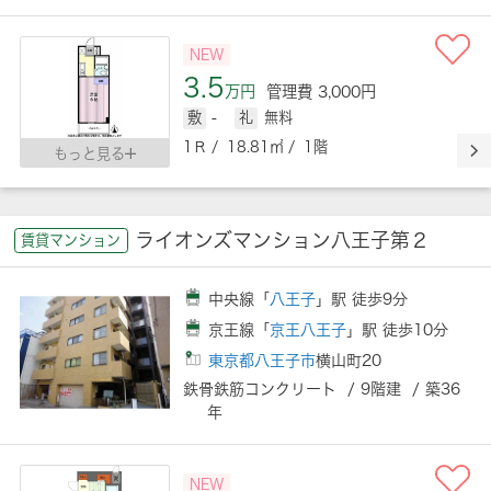
NEW
3.5
万円
管理費 3,000円
敷
-
礼
無料
1Ｒ / 18.81㎡ / 1階
もっと見る
ライオンズマンション八王子第２
賃貸マンション
中央線「
八王子
」駅 徒歩9分
京王線「
京王八王子
」駅 徒歩10分
東京都八王子市
横山町20
鉄骨鉄筋コンクリート / 9階建 / 築36
年
NEW