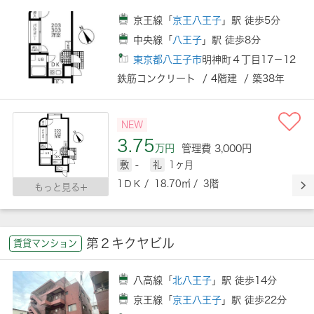
京王線「
京王八王子
」駅 徒歩5分
中央線「
八王子
」駅 徒歩8分
東京都八王子市
明神町４丁目17－12
鉄筋コンクリート / 4階建 / 築38年
NEW
3.75
万円
管理費 3,000円
敷
-
礼
1ヶ月
1ＤＫ / 18.70㎡ / 3階
もっと見る
第２キクヤビル
賃貸マンション
八高線「
北八王子
」駅 徒歩14分
京王線「
京王八王子
」駅 徒歩22分