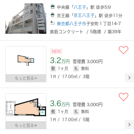
中央線「
八王子
」駅 徒歩5分
京王線「
京王八王子
」駅 徒歩11分
東京都八王子市
子安町１丁目14-7
鉄筋コンクリート / 5階建 / 築39年
NEW
3.2
万円
管理費 3,000円
敷
1ヶ月
礼
無料
1Ｒ / 17.00㎡ / 3階
もっと見る
3.6
万円
管理費 3,000円
敷
1ヶ月
礼
無料
1Ｒ / 17.00㎡ / 5階
もっと見る