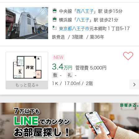
中央線「
西八王子
」駅 徒歩15分
横浜線「
八王子
」駅 徒歩21分
東京都八王子市
元本郷町１丁目5-17
鉄骨造 / 3階建 / 築36年
NEW
3.4
万円
管理費 5,000円
敷
-
礼
-
1Ｋ / 17.00㎡ / 2階
もっと見る