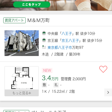
Ｍ＆Ｍ万町
賃貸アパート
中央線「
八王子
」駅 徒歩10分
京王線「
京王八王子
」駅 徒歩15分
東京都八王子市
万町97
木造 / 2階建 / 築39年
NEW
3.4
万円
管理費 2,000円
敷
-
礼
-
1Ｋ / 15.22㎡ / 2階
もっと見る