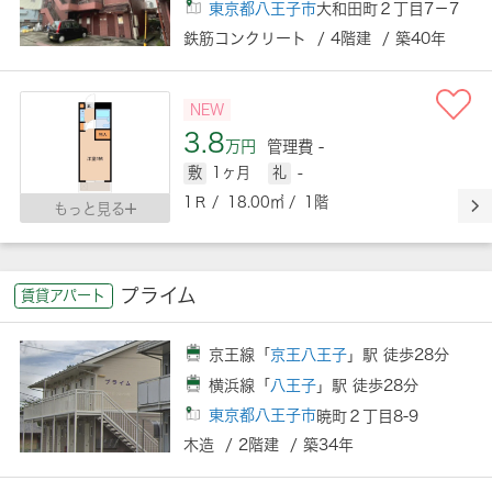
東京都八王子市
大和田町２丁目7－7
鉄筋コンクリート / 4階建 / 築40年
NEW
3.8
万円
管理費 -
敷
1ヶ月
礼
-
1Ｒ / 18.00㎡ / 1階
もっと見る
プライム
賃貸アパート
京王線「
京王八王子
」駅 徒歩28分
横浜線「
八王子
」駅 徒歩28分
東京都八王子市
暁町２丁目8-9
木造 / 2階建 / 築34年