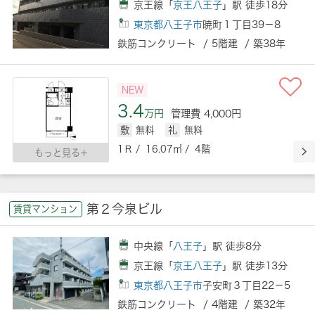
京王線「
京王八王子
」駅 徒歩18分
東京都八王子市
暁町１丁目39－8
鉄筋コンクリート / 5階建 / 築38年
NEW
3.4
万円
管理費 4,000円
敷
無料
礼
無料
1Ｒ / 16.07㎡ / 4階
もっと見る
第２今泉ビル
賃貸マンション
中央線「
八王子
」駅 徒歩8分
京王線「
京王八王子
」駅 徒歩13分
東京都八王子市
子安町３丁目22－5
鉄筋コンクリート / 4階建 / 築32年