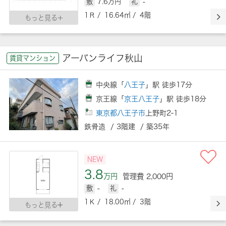
敷
7.6万円
礼
-
1Ｒ / 16.64㎡ / 4階
もっと見る
アーバンライフ秋山
賃貸マンション
中央線「
八王子
」駅 徒歩17分
京王線「
京王八王子
」駅 徒歩18分
東京都八王子市
上野町2-1
鉄骨造 / 3階建 / 築35年
NEW
3.8
万円
管理費 2,000円
敷
-
礼
-
1Ｋ / 18.00㎡ / 3階
もっと見る