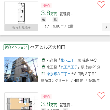
NEW
3.8
万円
管理費 -
敷
-
礼
-
1Ｒ / 19.80㎡ / 2階
もっと見る
ペアヒルズ大和田
賃貸マンション
八高線「
北八王子
」駅 徒歩14分
京王線「
京王八王子
」駅 徒歩21分
東京都八王子市
大和田町２丁目1
鉄筋コンクリート / 4階建 / 築35年
NEW
3.8
万円
管理費 -