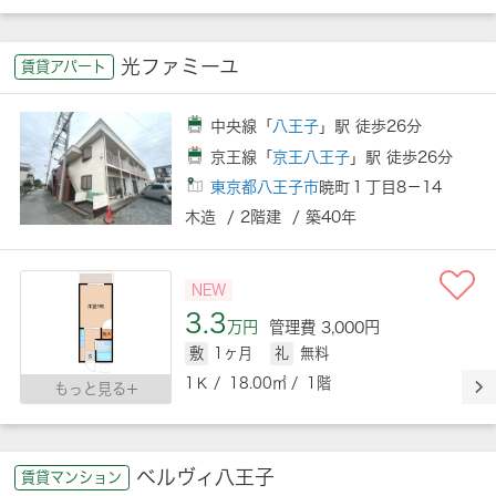
光ファミーユ
賃貸アパート
中央線「
八王子
」駅 徒歩26分
京王線「
京王八王子
」駅 徒歩26分
東京都八王子市
暁町１丁目8－14
木造 / 2階建 / 築40年
NEW
3.3
万円
管理費 3,000円
敷
1ヶ月
礼
無料
1Ｋ / 18.00㎡ / 1階
もっと見る
ベルヴィ八王子
賃貸マンション