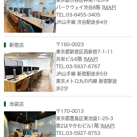
東京都渋谷区神南1-20-9
パークウェイ渋谷8階
[MAP]
TEL:03-6455-3405
JR山手線 渋谷駅徒歩4分
〒160-0023
新宿店
東京都新宿区西新宿7-1-11
共栄ビル6階
[MAP]
TEL:03-5937-6767
JR山手線 新宿駅徒歩5分
東京メトロ丸の内線 新宿駅徒
歩2分
池袋店
〒170-0013
東京都豊島区東池袋1-25-3
第2はやかわビル1階
[MAP]
TEL:03-5927-8753