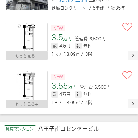
鉄筋コンクリート / 5階建 / 築35年
NEW
3.5
万円
管理費 6,500円
敷
4万円
礼
無料
1Ｒ / 18.09㎡ / 3階
もっと見る
NEW
3.55
万円
管理費 6,500円
敷
4万円
礼
無料
1Ｒ / 18.09㎡ / 4階
もっと見る
八王子南口センタービル
賃貸マンション