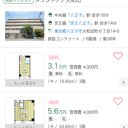
中央線「
八王子
」駅 徒歩18分
京王線「
京王八王子
」駅 徒歩14分
東京都八王子市
大和田町６丁目14-5
鉄筋コンクリート / 6階建 / 築38年
NEW
3.1
万円
管理費 4,000円
敷
無料
礼
無料
1Ｒ / 16.80㎡ / 3階
もっと見る
NEW
5.6
万円
管理費 4,000円
敷
-
礼
-
1Ｒ / 33.60㎡ / 3階