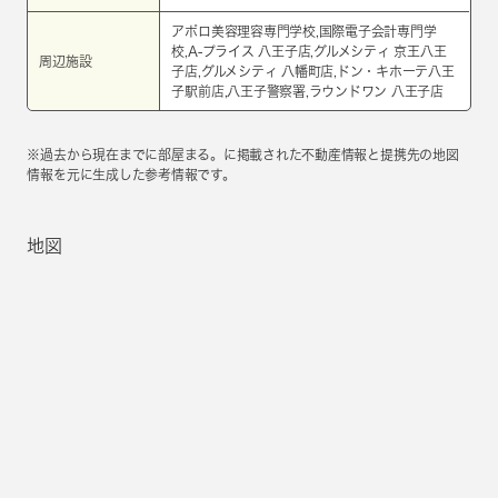
アポロ美容理容専門学校,国際電子会計専門学
校,A-プライス 八王子店,グルメシティ 京王八王
周辺施設
子店,グルメシティ 八幡町店,ドン・キホーテ八王
子駅前店,八王子警察署,ラウンドワン 八王子店
※過去から現在までに部屋まる。に掲載された不動産情報と提携先の地図
情報を元に生成した参考情報です。
地図