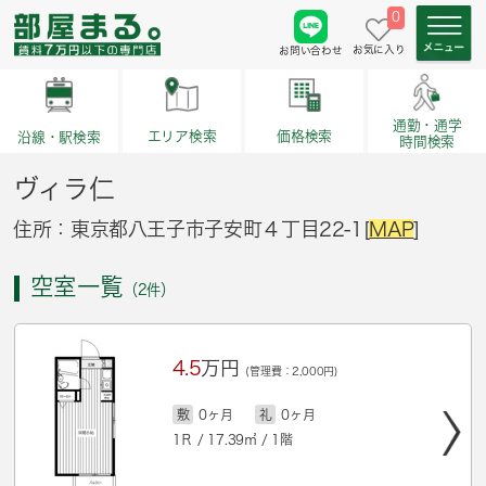
0
お気に入り
お問い合わせ
通勤・通学
価格検索
エリア検索
沿線・駅検索
時間検索
ヴィラ仁
住所：東京都八王子市子安町４丁目22-1[
MAP
]
空室一覧
（2件）
4.5
万円
(管理費：2,000円)
敷
0ヶ月
礼
0ヶ月
1Ｒ / 17.39㎡ / 1階