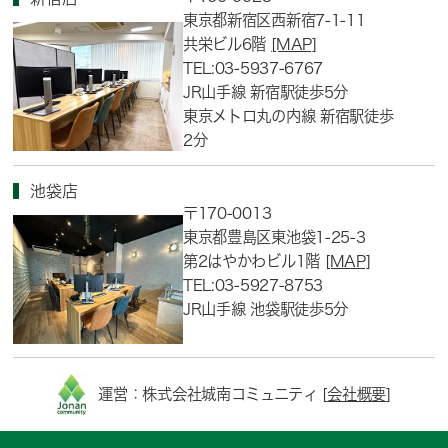
東京都新宿区西新宿7-1-11
共栄ビル6階
[MAP]
TEL:03-5937-6767
JR山手線 新宿駅徒歩5分
東京メトロ丸の内線 新宿駅徒歩
2分
池袋店
〒170-0013
東京都豊島区東池袋1-25-3
第2はやかわビル1階
[MAP]
TEL:03-5927-8753
JR山手線 池袋駅徒歩5分
運営：株式会社城南コミュニティ [
会社概要
]