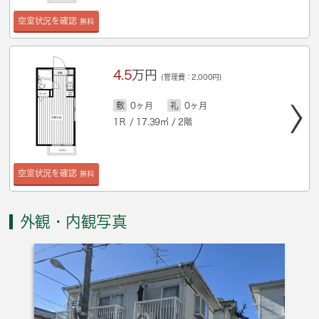
空室状況を確認
無料
4.5
万円
(管理費：2,000円)
敷
0ヶ月
礼
0ヶ月
1Ｒ / 17.39㎡ / 2階
空室状況を確認
無料
外観・内観写真