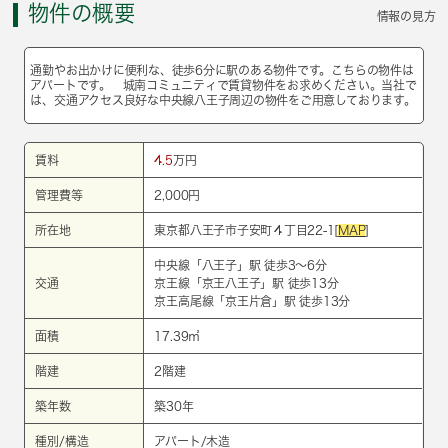
物件の概要
情報の見方
通勤やお出かけに便利な、徒歩6分に駅のある物件です。こちらの物件は
アパートです。 城南コミュニティで賃貸物件をお求めください。当社で
は、交通アクセス良好な中央線八王子周辺の物件をご用意しております。
賃料
4.5
万円
管理費等
2,000円
所在地
東京都八王子市子安町４丁目22-1[
MAP
]
中央線
「
八王子
」駅 徒歩3～6分
交通
京王線
「
京王八王子
」駅 徒歩13分
京王高尾線
「
京王片倉
」駅 徒歩13分
面積
17.39㎡
階建
2階建
築年数
築30年
種別/構造
アパート/木造