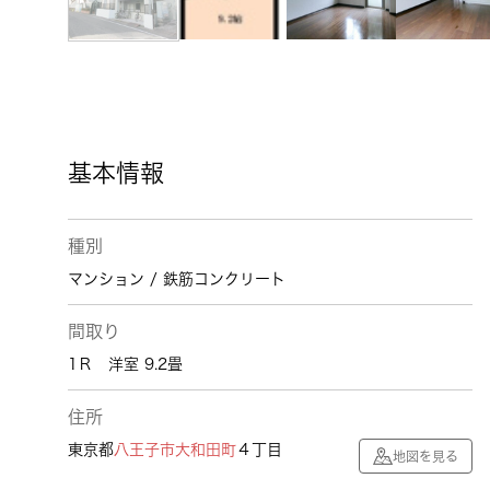
基本情報
種別
マンション / 鉄筋コンクリート
間取り
1Ｒ 洋室 9.2畳
住所
東京都
八王子市
大和田町
４丁目
地図を見る