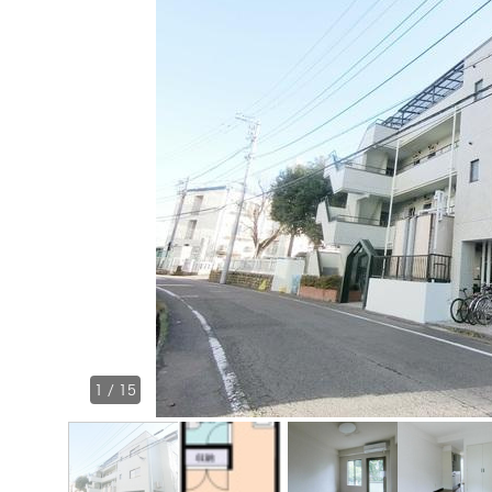
1
/
15