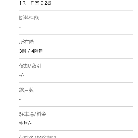
1Ｒ 洋室 9.2畳
断熱性能
-
所在階
3階 / 4階建
償却/敷引
-/-
総戸数
-
駐車場/料金
空無/-