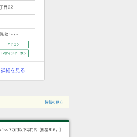
丁目22
償/敷：
- / -
エアコン
TV付インターホン
> 詳細を見る
情報の見方
o.1>> 7万円以下専門店【部屋まる。】