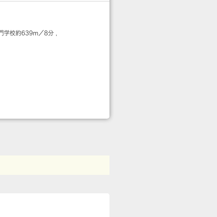
門学校
約639m／8分