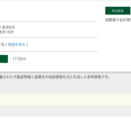
周辺施設
国際電子会計専
 徒歩6分
徒歩18分
目 [
地図を見る
]
17.92㎡
載された不動産情報と提携先の地図情報を元に生成した参考情報です。