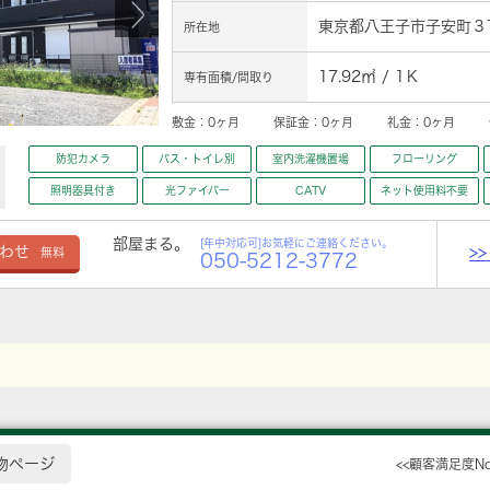
東京都八王子市子安町３
所在地
17.92㎡ / 1Ｋ
専有面積/間取り
敷金：
0ヶ月
保証金：
0ヶ月
礼金：
0ヶ月
防犯カメラ
バス・トイレ別
室内洗濯機置場
フローリング
照明器具付き
光ファイバー
CATV
ネット使用料不要
部屋まる。
[年中対応可]お気軽にご連絡ください。
>
わせ
無料
050-5212-3772
物ページ
<<顧客満足度N