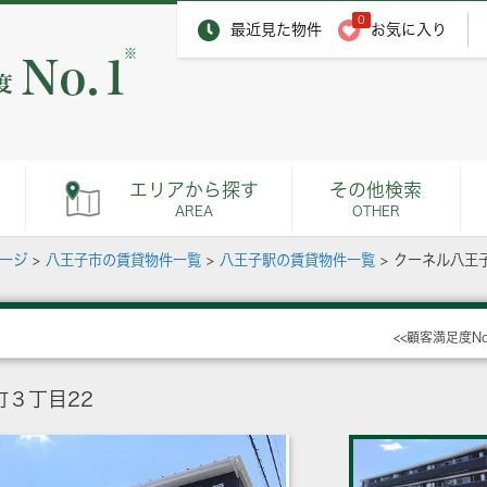
0
最近見た物件
お気に入り
※
エリアから探す
その他検索
AREA
OTHER
ページ
>
八王子市の賃貸物件一覧
>
八王子駅の賃貸物件一覧
>
クーネル八王
<<顧客満足度N
３丁目22