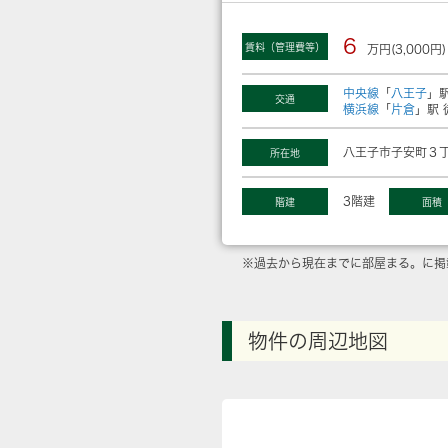
6
賃料（管理費等）
万円(3,000円)
中央線
「
八王子
」駅
交通
横浜線
「
片倉
」駅 
八王子市子安町３丁
所在地
3階建
階建
面積
※過去から現在までに部屋まる。に掲
物件の周辺地図