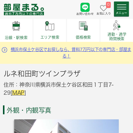
0
お気に入り
お問い合わせ
通勤・通学
価格検索
エリア検索
沿線・駅検索
時間検索
横浜市保土ケ谷区でお探しなら、賃料7万円以下の専門店・部屋ま
る！
ルネ和田町ツインプラザ
住所：神奈川県横浜市保土ケ谷区和田１丁目7-
29[
MAP
]
外観・内観写真