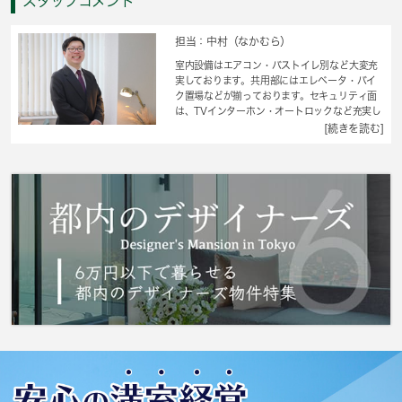
スタッフコメント
担当：中村（なかむら）
室内設備はエアコン・バストイレ別など大変充
実しております。共用部にはエレベータ・バイ
ク置場などが揃っております。セキュリティ面
は、TVインターホン・オートロックなど充実し
ているので安心して生活できます。単身者限定
[続きを読む]
物件で一人暮らしがしやすく楽しく生活できま
す。整理整頓がしやすく使い勝手の良いシュー
ズボックスのある物件。外装もおしゃれで快適
な生活をおくることができるマンションです。
女性の方でも安心な設備が充実した分譲賃貸と
なっております。物件の多さが自慢の 城南コ
ミュニティにご連絡ください。相鉄本線和田町
から少し歩いたところに静かな物件をご用意し
ています。