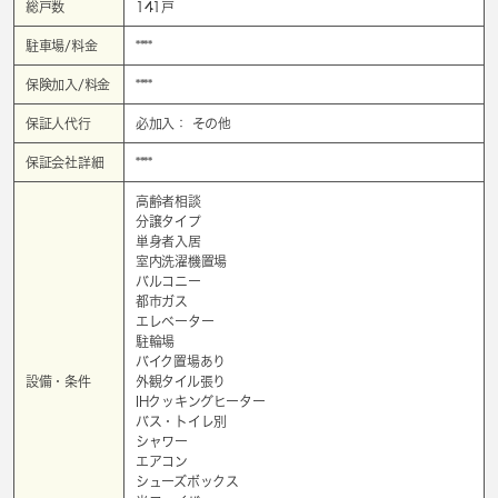
総戸数
141戸
駐車場/料金
****
保険加入/料金
****
保証人代行
必加入： その他
保証会社詳細
****
高齢者相談
分譲タイプ
単身者入居
室内洗濯機置場
バルコニー
都市ガス
エレベーター
駐輪場
バイク置場あり
設備・条件
外観タイル張り
IHクッキングヒーター
バス・トイレ別
シャワー
エアコン
シューズボックス