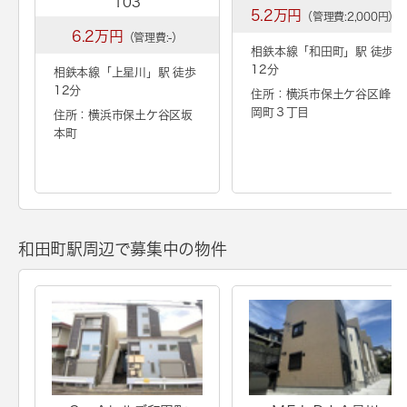
103
5.2万円
（管理費:2,000円）
6.2万円
（管理費:-）
相鉄本線「
和田町
」駅 徒歩
12分
相鉄本線「
上星川
」駅 徒歩
12分
住所：横浜市保土ケ谷区峰
岡町３丁目
住所：横浜市保土ケ谷区坂
本町
和田町駅周辺で募集中の物件