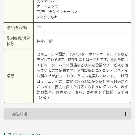
光ファイバー
オートロック
TVモニタ付インターホン
ディンプルキー
条件(その他)
****
取引形態/賃貸
仲介/一般
区分
セキュリティ面は、TVインターホン・オートロックなど
充実しているので、防犯対策もばっちりです。共用部には
エレベータ・バイク置場など様々な設備やサービスが揃
っているので便利です。室内設備はエアコン・バストイ
備考
レ別などが揃っており、とても充実しています。 城南
コミュニティは、満足できるお部屋を紹介する自信がご
ざいます。横浜市保土ケ谷区での住まい探しなら、まず
はお気軽にお声かけ下さい。更新事務手数料：５千円
（税別）
周辺環境