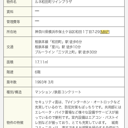
物件名
ルネ和田町ツインプラザ
賃料
****
管理費等
****
所在地
神奈川県横浜市保土ケ谷区和田１丁目7-29[
MAP
]
相鉄本線「
和田町
」駅 徒歩6分
交通
相鉄本線「
星川
」駅 徒歩10分
ブルーライン「
三ツ沢上町
」駅 徒歩30分
面積
17.11㎡
階建
6階
築年数
1993年 3月
種別/構造
マンション /鉄筋コンクリート
セキュリティ面は、TVインターホン・オートロックなど
充実しているので、防犯対策もばっちりです。共用部には
エレベータ・バイク置場など様々な設備やサービスが揃
っているので便利です。室内設備はエアコン・バストイ
物件の特徴
レ別などが揃っており、とても充実しています。 城南
コミュニティは、満足できるお部屋を紹介する自信がご