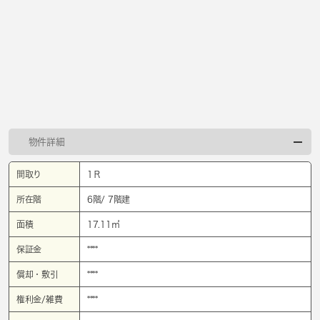
物件詳細
間取り
1Ｒ
所在階
6階/ 7階建
面積
17.11㎡
保証金
****
償却・敷引
****
権利金/雑費
****