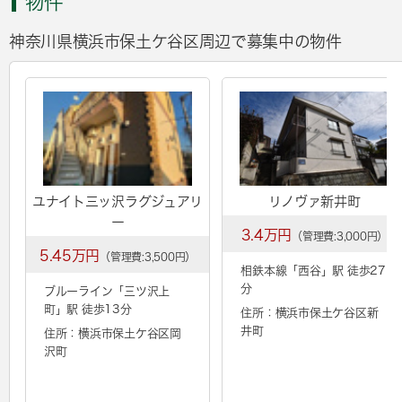
物件
神奈川県横浜市保土ケ谷区周辺で募集中の物件
ユナイト三ッ沢ラグジュアリ
リノヴァ新井町
ー
3.4万円
（管理費:3,000円）
5.45万円
（管理費:3,500円）
相鉄本線「
西谷
」駅 徒歩27
分
ブルーライン「
三ツ沢上
町
」駅 徒歩13分
住所：横浜市保土ケ谷区新
井町
住所：横浜市保土ケ谷区岡
沢町