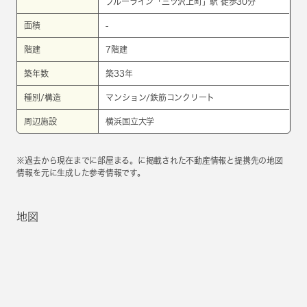
ブルーライン
「
三ツ沢上町
」駅 徒歩30分
面積
-
階建
7階建
築年数
築33年
種別/構造
マンション/鉄筋コンクリート
周辺施設
横浜国立大学
※過去から現在までに部屋まる。に掲載された不動産情報と提携先の地図
情報を元に生成した参考情報です。
地図