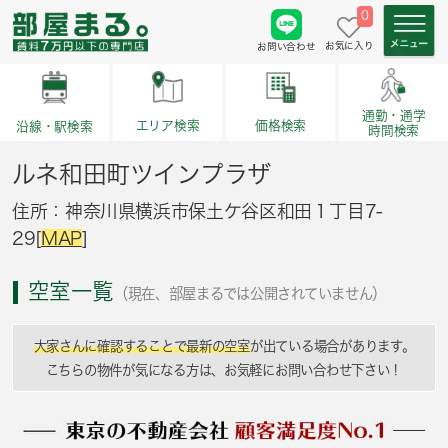
0
お気に入り
お問い合わせ
通勤・通学
価格検索
エリア検索
沿線・駅検索
時間検索
ルネ和田町ツインプラザ
住所：神奈川県横浜市保土ケ谷区和田１丁目7-
29[
MAP
]
空室一覧
（現在、部屋まるでは公開されていません）
大家さんに確認することで最新の空室
が出ている場合があります。
こちらの物件が気になる方は、お気軽にお問い合わせ下さい！