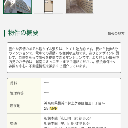
物件の概要
情報の見方
豊かな表情のある外観タイル張りは、とても魅力的です。駅から徒歩6分
のマンションで、電車での通勤にも便利な立地です。造りとデザインに関
して、自信をもって情報を提供できるマンションです。より詳しい情報や
内見のご予約は 城南コミュニティまでご連絡ください。横浜市保土ケ
谷区を中心に不動産情報を数多くご紹介しています。
賃料
****
管理費等
****
神奈川県横浜市保土ケ谷区和田１丁目7-
所在地
29[
MAP
]
相鉄本線
「
和田町
」駅 徒歩6分
交通
相鉄本線
「
星川
」駅 徒歩10分