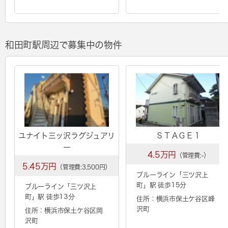
和田町駅周辺で募集中の物件
ユナイト三ッ沢ラグジュアリ
ＳＴＡＧＥ１
ー
4.5万円
（管理費:-）
5.45万円
（管理費:3,500円）
ブルーライン「
三ツ沢上
町
」駅 徒歩15分
ブルーライン「
三ツ沢上
町
」駅 徒歩13分
住所：横浜市保土ケ谷区峰
沢町
住所：横浜市保土ケ谷区岡
沢町