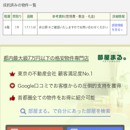
成約済みの物件一覧
階層
間取り
面積
参考賃料
(管理費・敷金・礼金)
詳細情報
部屋情報
6階
1Ｒ
17.11㎡
非公開 ※ご確認いたしますのでお問い合わせください
を見る >
都内最大級7万円以下の格安物件専門店
東京の不動産会社 顧客満足度No.1
Google口コミでお客様からの圧倒的支持を獲得
首都圏全ての物件をお得に紹介可能
部屋まる。で自分にあった部屋を検索