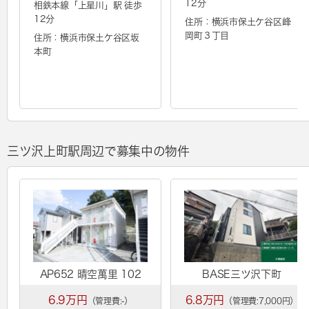
12分
相鉄本線「
上星川
」駅 徒歩
12分
住所：横浜市保土ケ谷区峰
岡町３丁目
住所：横浜市保土ケ谷区坂
本町
三ツ沢上町駅周辺で募集中の物件
AP652 晴空萬里 102
BASE三ツ沢下町
6.9万円
6.8万円
（管理費:-）
（管理費:7,000円）