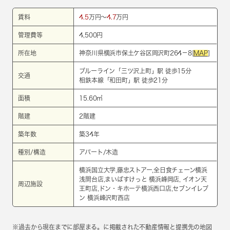
賃料
4.5
万円～
4.7
万円
管理費等
4,500円
所在地
神奈川県横浜市保土ケ谷区岡沢町264－8[
MAP
]
ブルーライン
「
三ツ沢上町
」駅 徒歩15分
交通
相鉄本線
「
和田町
」駅 徒歩21分
面積
15.60㎡
階建
2階建
築年数
築34年
種別/構造
アパート/木造
横浜国立大学,藤忠ストアー,全日食チェーン横浜
浅間台店,まいばすけっと 横浜峰岡店, イオン天
周辺施設
王町店,ドン・キホーテ横浜西口店,セブンイレブ
ン 横浜峰沢町西店
※過去から現在までに部屋まる。に掲載された不動産情報と提携先の地図