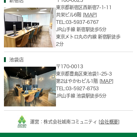
新宿店
東京都新宿区西新宿7-1-11
共栄ビル6階
[MAP]
TEL:03-5937-6767
JR山手線 新宿駅徒歩5分
東京メトロ丸の内線 新宿駅徒歩
2分
池袋店
〒170-0013
東京都豊島区東池袋1-25-3
第2はやかわビル1階
[MAP]
TEL:03-5927-8753
JR山手線 池袋駅徒歩5分
運営：株式会社城南コミュニティ [
会社概要
]