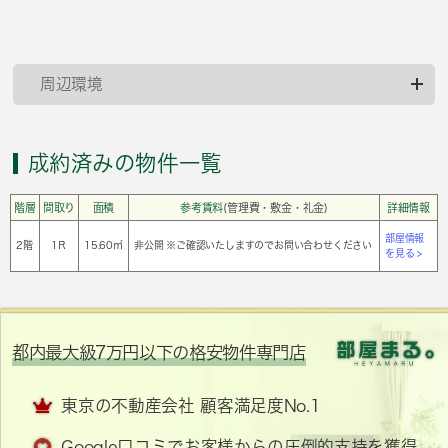
周辺環境
成約済みの物件一覧
階層
間取り
面積
参考賃料
(管理費・敷金・礼金)
詳細情報
部屋情報
2階
1Ｒ
15.60㎡
非公開 ※ご確認いたしますのでお問い合わせください
を見る >
都内最大級7万円以下の格安物件専門店
東京の不動産会社 顧客満足度No.1
Google口コミでお客様からの圧倒的支持を獲得