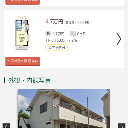
4.7
万円
(管理費：4,500円)
敷
4.7万円
礼
0ヶ月
1Ｒ / 15.60㎡ / 2階
見学予約可
空室状況を確認
無料
外観・内観写真