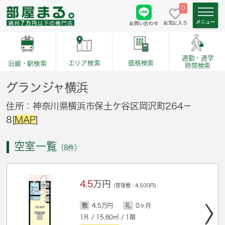
0
お気に入り
お問い合わせ
通勤・通学
価格検索
エリア検索
沿線・駅検索
時間検索
グランジャ横浜
住所：神奈川県横浜市保土ケ谷区岡沢町264－
8[
MAP
]
空室一覧
（8件）
4.5
万円
(管理費：4,500円)
敷
4.5万円
礼
0ヶ月
1Ｒ / 15.60㎡ / 1階