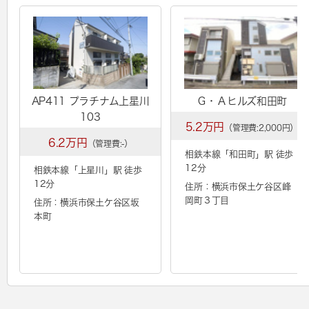
AP411 プラチナム上星川
Ｇ・Ａヒルズ和田町
103
5.2万円
（管理費:2,000円）
6.2万円
（管理費:-）
相鉄本線「
和田町
」駅 徒歩
12分
相鉄本線「
上星川
」駅 徒歩
12分
住所：横浜市保土ケ谷区峰
岡町３丁目
住所：横浜市保土ケ谷区坂
本町