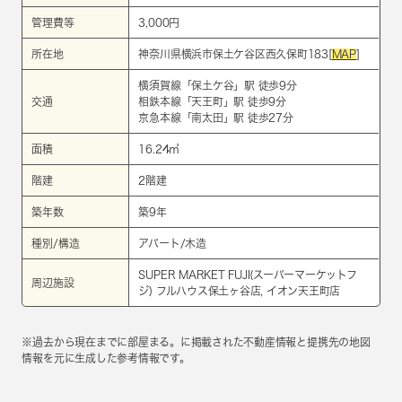
管理費等
3,000円
所在地
神奈川県横浜市保土ケ谷区西久保町183[
MAP
]
横須賀線
「
保土ケ谷
」駅 徒歩9分
交通
相鉄本線
「
天王町
」駅 徒歩9分
京急本線
「
南太田
」駅 徒歩27分
面積
16.24㎡
階建
2階建
築年数
築9年
種別/構造
アパート/木造
SUPER MARKET FUJI(スーパーマーケットフ
周辺施設
ジ) フルハウス保土ヶ谷店, イオン天王町店
※過去から現在までに部屋まる。に掲載された不動産情報と提携先の地図
情報を元に生成した参考情報です。