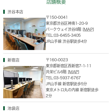
店舗概要
渋谷本店
〒150-0041
東京都渋谷区神南1-20-9
パークウェイ渋谷8階
[MAP]
TEL:03-6455-3405
JR山手線 渋谷駅徒歩4分
〒160-0023
新宿店
東京都新宿区西新宿7-1-11
共栄ビル6階
[MAP]
TEL:03-5937-6767
JR山手線 新宿駅徒歩5分
東京メトロ丸の内線 新宿駅徒歩
2分
池袋店