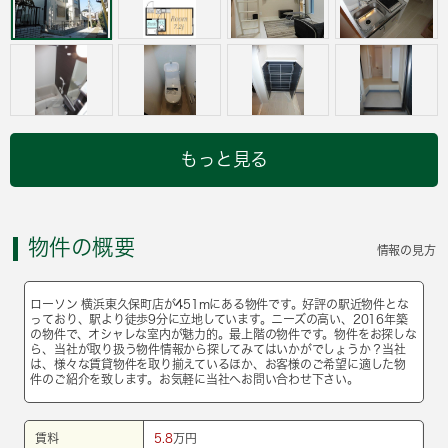
もっと見る
物件の概要
情報の見方
ローソン 横浜東久保町店が451mにある物件です。好評の駅近物件とな
っており、駅より徒歩9分に立地しています。ニーズの高い、2016年築
の物件で、オシャレな室内が魅力的。最上階の物件です。物件をお探しな
ら、当社が取り扱う物件情報から探してみてはいかがでしょうか？当社
は、様々な賃貸物件を取り揃えているほか、お客様のご希望に適した物
件のご紹介を致します。お気軽に当社へお問い合わせ下さい。
賃料
5.8
万円