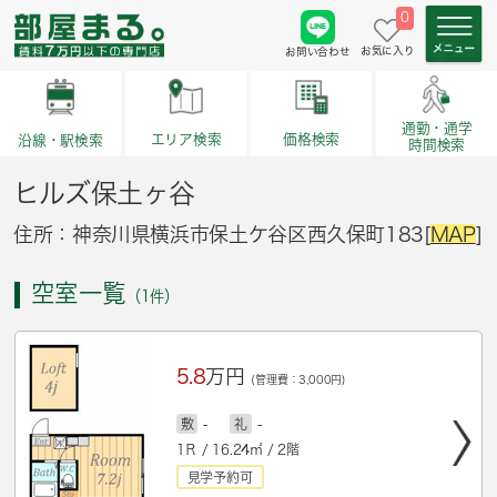
0
お気に入り
お問い合わせ
通勤・通学
価格検索
エリア検索
沿線・駅検索
時間検索
ヒルズ保土ヶ谷
住所：神奈川県横浜市保土ケ谷区西久保町183[
MAP
]
空室一覧
（1件）
5.8
万円
(管理費：3,000円)
敷
-
礼
-
1Ｒ / 16.24㎡ / 2階
見学予約可