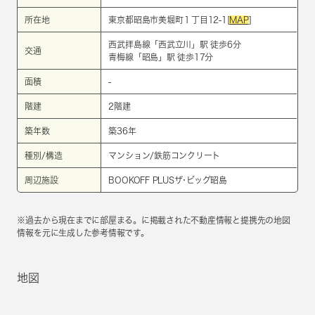
所在地
東京都昭島市美堀町１丁目12-1[
MAP
]
西武拝島線
「
西武立川
」駅 徒歩6分
交通
青梅線
「
昭島
」駅 徒歩17分
面積
-
階建
2階建
築年数
築36年
種別/構造
マンション/鉄筋コンクリート
周辺施設
BOOKOFF PLUSザ･ビッグ昭島
※過去から現在までに部屋まる。に掲載された不動産情報と提携先の地図
情報を元に生成した参考情報です。
地図