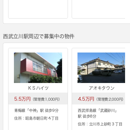
西武立川駅周辺で募集中の物件
ＫＳハイツ
アオキタウン
5.5万円
4.5万円
（管理費:1,000円）
（管理費:2,000円）
青梅線「
中神
」駅 徒歩9分
西武拝島線「
武蔵砂川
」
駅 徒歩8分
住所：昭島市朝日町４丁目
住所：立川市上砂町３丁目