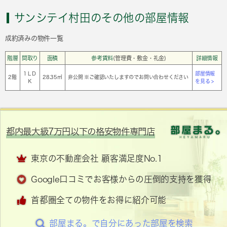
サンシテイ村田のその他の部屋情報
成約済みの物件一覧
階層
間取り
面積
参考賃料
(管理費・敷金・礼金)
詳細情報
1ＬＤ
部屋情報
2階
28.35㎡
非公開 ※ご確認いたしますのでお問い合わせください
Ｋ
を見る >
都内最大級7万円以下の格安物件専門店
東京の不動産会社 顧客満足度No.1
Google口コミでお客様からの圧倒的支持を獲得
首都圏全ての物件をお得に紹介可能
部屋まる。で自分にあった部屋を検索