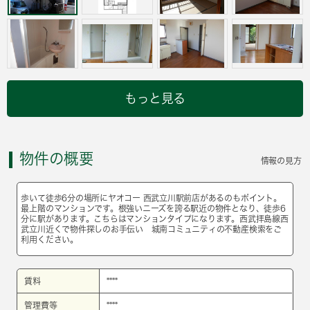
もっと見る
物件の概要
情報の見方
歩いて徒歩6分の場所にヤオコー 西武立川駅前店があるのもポイント。
最上階のマンションです。根強いニーズを誇る駅近の物件となり、徒歩6
分に駅があります。こちらはマンションタイプになります。西武拝島線西
武立川近くで物件探しのお手伝い 城南コミュニティの不動産検索をご
利用ください。
賃料
****
管理費等
****