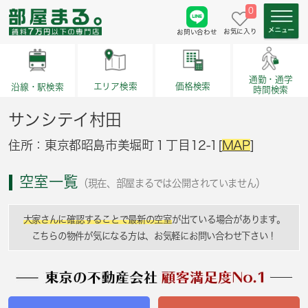
0
お気に入り
お問い合わせ
通勤・通学
価格検索
エリア検索
沿線・駅検索
時間検索
サンシテイ村田
住所：東京都昭島市美堀町１丁目12-1[
MAP
]
空室一覧
（現在、部屋まるでは公開されていません）
大家さんに確認することで最新の空室
が出ている場合があります。
こちらの物件が気になる方は、お気軽にお問い合わせ下さい！