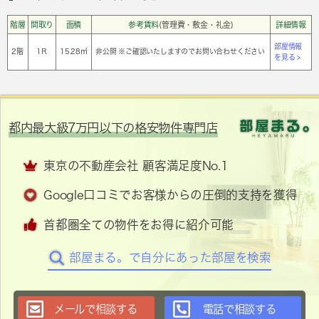
階層
間取り
面積
参考賃料
(管理費・敷金・礼金)
詳細情報
部屋情報
2階
1Ｒ
15.28㎡
非公開 ※ご確認いたしますのでお問い合わせください
を見る >
都内最大級7万円以下の格安物件専門店
東京の不動産会社 顧客満足度No.1
Google口コミでお客様からの圧倒的支持を獲得
首都圏全ての物件をお得に紹介可能
部屋まる。で自分にあった部屋を検索
メールで相談する
電話で相談する