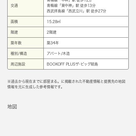
青梅線
「
中神
」駅 徒歩12分
交通
青梅線
「
東中神
」駅 徒歩13分
西武拝島線
「
西武立川
」駅 徒歩27分
面積
15.28㎡
階建
2階建
築年数
築34年
種別/構造
アパート/木造
周辺施設
BOOKOFF PLUSザ･ビッグ昭島
※過去から現在までに部屋まる。に掲載された不動産情報と提携先の地図
情報を元に生成した参考情報です。
地図