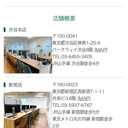
店舗概要
渋谷本店
〒150-0041
東京都渋谷区神南1-20-9
パークウェイ渋谷8階
[MAP]
TEL:03-6455-3405
JR山手線 渋谷駅徒歩4分
〒160-0023
新宿店
東京都新宿区西新宿7-1-11
共栄ビル6階
[MAP]
TEL:03-5937-6767
JR山手線 新宿駅徒歩5分
東京メトロ丸の内線 新宿駅徒歩
2分