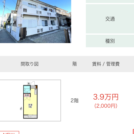
交通
種別
間取り図
階
賃料 / 管理費
3.9
万円
2階
（2,000円）