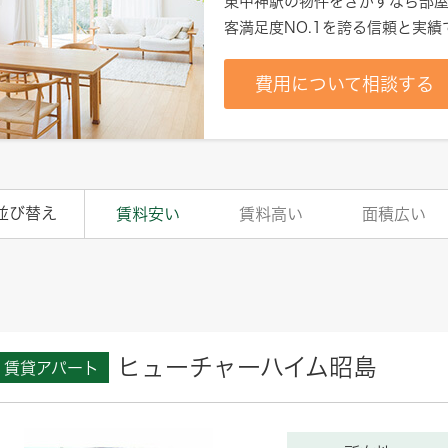
東中神駅
の物件をさがすなら部屋
客満足度NO.1を誇る信頼と実
費用について相談する
並び替え
賃料安い
賃料高い
面積広い
ヒューチャーハイム昭島
賃貸アパート