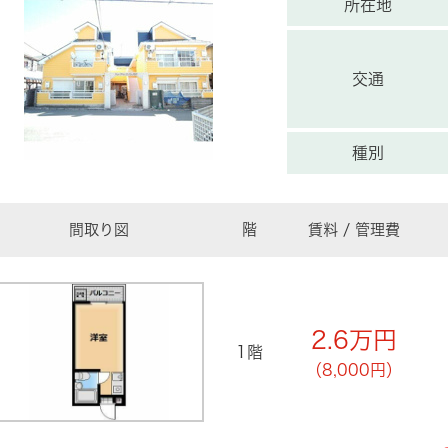
所在地
交通
種別
間取り図
階
賃料 / 管理費
2.6
万円
1階
（8,000円）