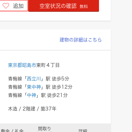
追加
空室状況の確認
無料
建物の詳細はこちら
東京都昭島市
東町４丁目
青梅線「
西立川
」駅 徒歩5分
青梅線「
東中神
」駅 徒歩12分
青梅線「
中神
」駅 徒歩21分
木造 / 2階建 / 築37年
間取り
敷金 / 礼金
詳細