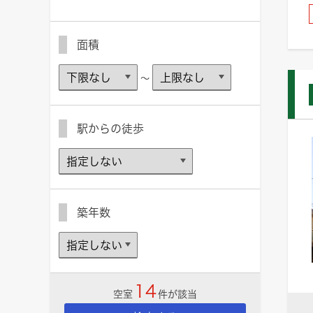
面積
～
駅からの徒歩
築年数
14
空室
件が該当