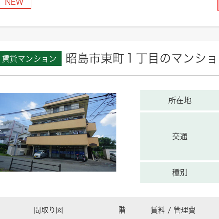
NEW
昭島市東町１丁目のマンショ
賃貸マンション
所在地
交通
種別
間取り図
階
賃料 / 管理費