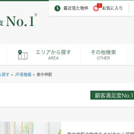
0
最近見た物件
お気に入り
※
エリアから探す
その他検索
AREA
OTHER
ら探す
>
JR青梅線
>
東中神駅
顧客満足度No.1