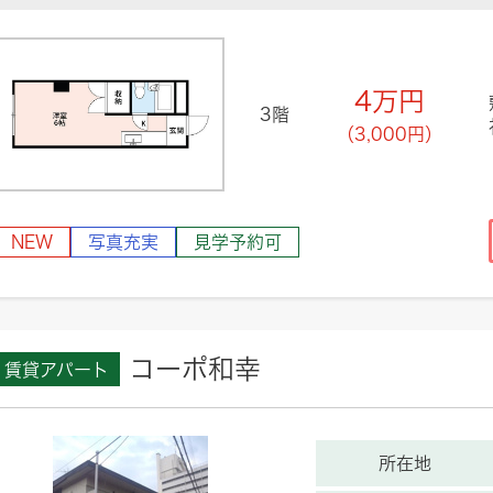
4
万円
3階
（3,000円）
NEW
写真充実
見学予約可
コーポ和幸
賃貸アパート
所在地