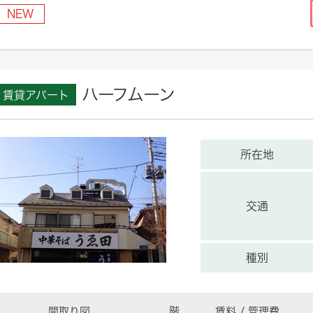
NEW
ハーフムーン
賃貸アパート
所在地
交通
種別
間取り図
階
賃料 / 管理費