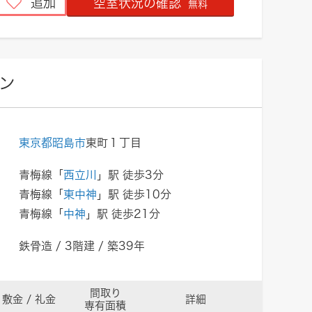
追加
空室状況の確認
無料
ン
東京都昭島市
東町１丁目
青梅線「
西立川
」駅 徒歩3分
青梅線「
東中神
」駅 徒歩10分
青梅線「
中神
」駅 徒歩21分
鉄骨造 / 3階建 / 築39年
間取り
敷金 / 礼金
詳細
専有面積