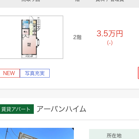
3.5
万円
2階
（-）
NEW
写真充実
アーバンハイム
賃貸アパート
所在地