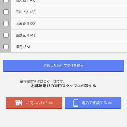
東大和市
(40)
玉川上水
(33)
武蔵砂川
(33)
西武立川
(41)
拝島
(34)
選択した条件で物件を検索
※掲載の物件はごく一部です。
お問い合わせ
電話で相談する
無料
無料