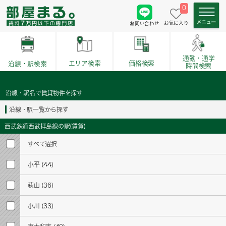
0
お気に入り
お問い合わせ
通勤・通学
価格検索
エリア検索
沿線・駅検索
時間検索
沿線・駅名で賃貸物件を探す
沿線・駅一覧から探す
西武鉄道西武拝島線の駅(賃貸)
すべて選択
小平
(44)
萩山
(36)
小川
(33)