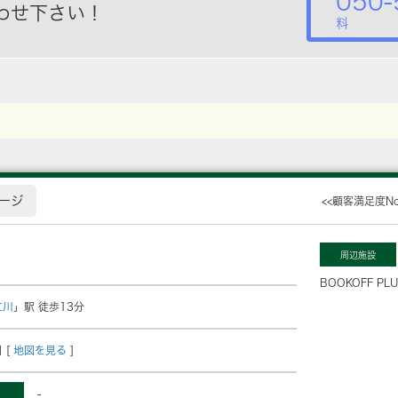
050-
わせ下さい！
料
ージ
<<顧客満足度N
周辺施設
BOOKOFF P
立川
」駅 徒歩13分
 [
地図を見る
]
-