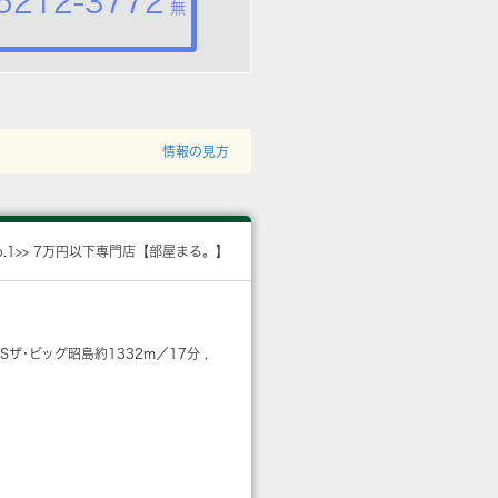
5212-3772
無
情報の見方
o.1>> 7万円以下専門店【部屋まる。】
LUSザ･ビッグ昭島
約1332m／17分