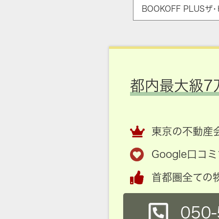
BOOKOFF PLUS
都内最大級7
東京の不動産会
Google口
首都圏全ての
050-