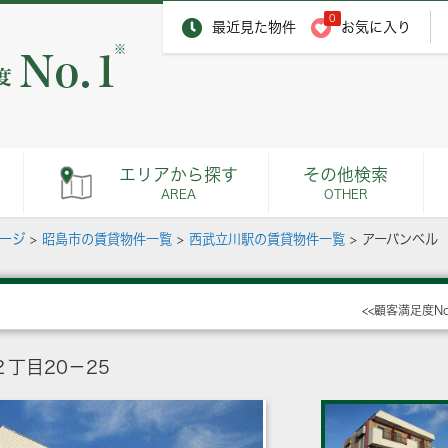
0
最近見た物件
お気に入り
※
エリアから探す
その他検索
AREA
OTHER
ページ
>
昭島市の賃貸物件一覧
>
西武立川駅の賃貸物件一覧
>
アーバンベル
<<顧客満足度N
丁目20－25