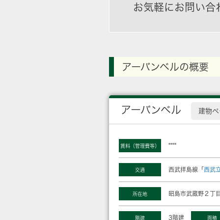
お気軽にお問い合
アーバンベルの概要
アーバンベル
建物ペ
****
賃料（管理費等）
西武拝島線「
西武
交通
昭島市武蔵野２丁目
所在地
3階建
階建
面積