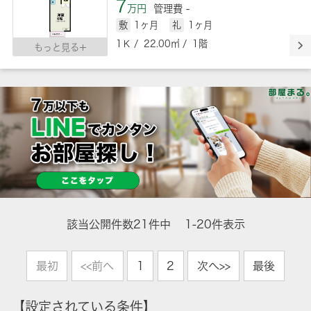
7
万円
管理費 -
敷
1ヶ月
礼
1ヶ月
1Ｋ / 22.00㎡ / 1階
もっと見る
該当公開件数
21
件中
1-20件表示
最初
<<前へ
1
2
次へ>>
最後
【設定されている条件】