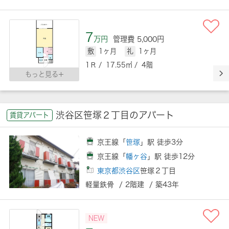
7
万円
管理費 5,000円
敷
1ヶ月
礼
1ヶ月
1Ｒ / 17.55㎡ / 4階
もっと見る
渋谷区笹塚２丁目のアパート
賃貸アパート
京王線「
笹塚
」駅 徒歩3分
京王線「
幡ヶ谷
」駅 徒歩12分
東京都渋谷区
笹塚２丁目
軽量鉄骨 / 2階建 / 築43年
NEW