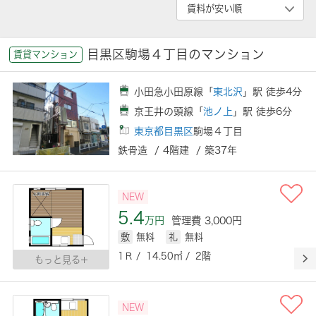
目黒区駒場４丁目のマンション
賃貸マンション
小田急小田原線「
東北沢
」駅 徒歩4分
京王井の頭線「
池ノ上
」駅 徒歩6分
東京都目黒区
駒場４丁目
鉄骨造 / 4階建 / 築37年
NEW
5.4
万円
管理費 3,000円
敷
無料
礼
無料
1Ｒ / 14.50㎡ / 2階
もっと見る
NEW