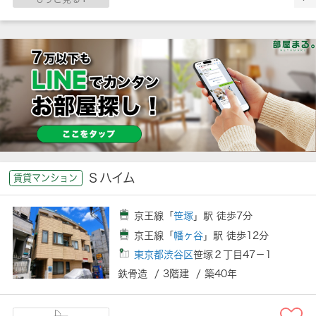
Ｓハイム
賃貸マンション
京王線「
笹塚
」駅 徒歩7分
京王線「
幡ヶ谷
」駅 徒歩12分
東京都渋谷区
笹塚２丁目47－1
鉄骨造 / 3階建 / 築40年