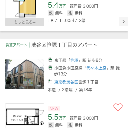
5.4
万円
管理費 3,000円
敷
無料
礼
無料
1Ｒ / 11.00㎡ / 3階
もっと見る
渋谷区笹塚１丁目のアパート
賃貸アパート
京王線「
笹塚
」駅 徒歩8分
小田急小田原線「
代々木上原
」駅 徒
歩13分
東京都渋谷区
笹塚１丁目
木造 / 2階建 / 築18年
NEW
5.5
万円
管理費 3,000円
敷
無料
礼
無料