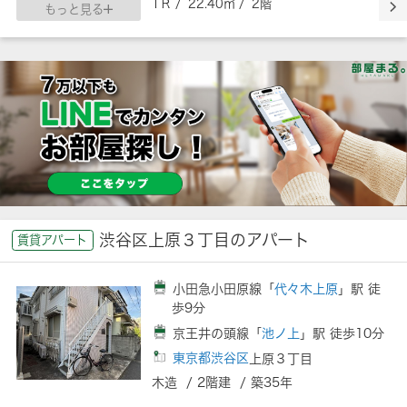
1Ｒ / 22.40㎡ / 2階
もっと見る
渋谷区上原３丁目のアパート
賃貸アパート
小田急小田原線「
代々木上原
」駅 徒
歩9分
京王井の頭線「
池ノ上
」駅 徒歩10分
東京都渋谷区
上原３丁目
木造 / 2階建 / 築35年