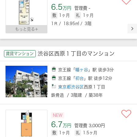
6.5
万円
管理費 -
敷
1ヶ月
礼
1ヶ月
1Ｒ / 18.95㎡ / 3階
もっと見る
渋谷区西原１丁目のマンション
賃貸マンション
京王線「
幡ヶ谷
」駅 徒歩3分
京王線「
初台
」駅 徒歩12分
東京都渋谷区
西原１丁目
鉄骨造 / 3階建 / 築38年
NEW
6.7
万円
管理費 3,000円
敷
1ヶ月
礼
1.5ヶ月