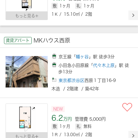
敷
1ヶ月
礼
1ヶ月
1Ｋ / 15.10㎡ / 2階
もっと見る
MKハウス西原
賃貸アパート
京王線「
幡ヶ谷
」駅 徒歩3分
小田急小田原線「
代々木上原
」駅 徒
歩13分
東京都渋谷区
西原１丁目16-9
木造 / 2階建 / 築42年
NEW
6.2
万円
管理費 5,000円
敷
1ヶ月
礼
無料
1Ｒ / 13.00㎡ / 2階
もっと見る