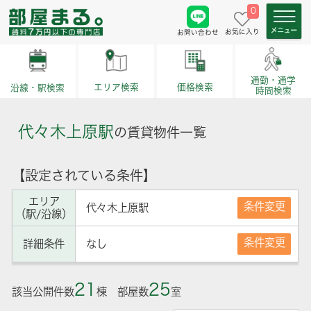
0
お気に入り
お問い合わせ
通勤・通学
価格検索
エリア検索
沿線・駅検索
時間検索
代々木上原駅
の賃貸物件一覧
【設定されている条件】
エリア
条件変更
代々木上原駅
（駅/沿線）
条件変更
詳細条件
なし
21
25
該当公開件数
棟 部屋数
室