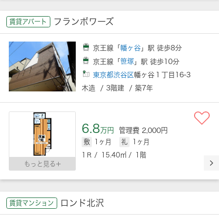
フランボワーズ
賃貸アパート
京王線「
幡ヶ谷
」駅 徒歩8分
京王線「
笹塚
」駅 徒歩10分
東京都渋谷区
幡ヶ谷１丁目16-3
木造 / 3階建 / 築7年
6.8
万円
管理費 2,000円
敷
1ヶ月
礼
1ヶ月
1Ｒ / 15.40㎡ / 1階
もっと見る
ロンド北沢
賃貸マンション