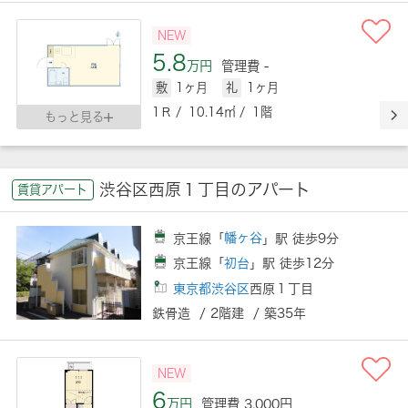
NEW
5.8
万円
管理費 -
敷
1ヶ月
礼
1ヶ月
1Ｒ / 10.14㎡ / 1階
もっと見る
渋谷区西原１丁目のアパート
賃貸アパート
京王線「
幡ヶ谷
」駅 徒歩9分
京王線「
初台
」駅 徒歩12分
東京都渋谷区
西原１丁目
鉄骨造 / 2階建 / 築35年
NEW
6
万円
管理費 3,000円