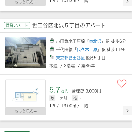
1Ｒ / 10.53㎡ / 1階
もっと見る
世田谷区北沢５丁目のアパート
賃貸アパート
小田急小田原線「
東北沢
」駅 徒歩6分
千代田線「
代々木上原
」駅 徒歩11分
東京都世田谷区
北沢５丁目
木造 / 2階建 / 築35年
5.7
万円
管理費 3,000円
敷
1ヶ月
礼
-
1Ｒ / 13.00㎡ / 1階
もっと見る