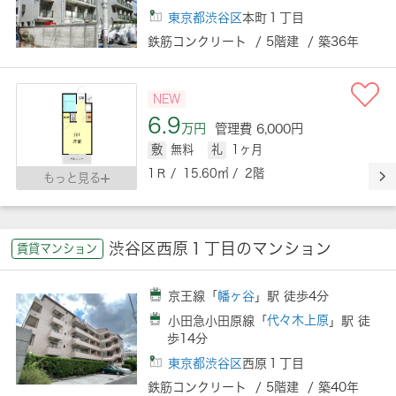
東京都渋谷区
本町１丁目
鉄筋コンクリート / 5階建 / 築36年
NEW
6.9
万円
管理費 6,000円
敷
無料
礼
1ヶ月
1Ｒ / 15.60㎡ / 2階
もっと見る
渋谷区西原１丁目のマンション
賃貸マンション
京王線「
幡ヶ谷
」駅 徒歩4分
小田急小田原線「
代々木上原
」駅 徒
歩14分
東京都渋谷区
西原１丁目
鉄筋コンクリート / 5階建 / 築40年