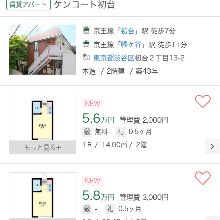
ケンコート初台
賃貸アパート
京王線「
初台
」駅 徒歩7分
京王線「
幡ヶ谷
」駅 徒歩11分
東京都渋谷区
初台２丁目13-2
木造 / 2階建 / 築43年
NEW
5.6
万円
管理費 2,000円
敷
無料
礼
0.5ヶ月
1Ｒ / 14.00㎡ / 2階
もっと見る
NEW
5.8
万円
管理費 3,000円
敷
-
礼
0.5ヶ月