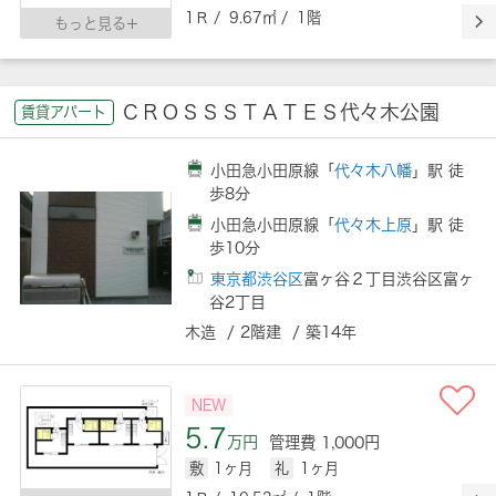
1Ｒ / 9.67㎡ / 1階
もっと見る
ＣＲＯＳＳＳＴＡＴＥＳ代々木公園
賃貸アパート
小田急小田原線「
代々木八幡
」駅 徒
歩8分
小田急小田原線「
代々木上原
」駅 徒
歩10分
東京都渋谷区
富ヶ谷２丁目渋谷区富ヶ
谷2丁目
木造 / 2階建 / 築14年
NEW
5.7
万円
管理費 1,000円
敷
1ヶ月
礼
1ヶ月