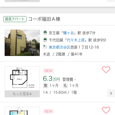
コーポ福田Ａ棟
賃貸アパート
京王線「
幡ヶ谷
」駅 徒歩7分
千代田線「
代々木上原
」駅 徒歩9分
東京都渋谷区
西原１丁目12-16
木造 / 2階建 / 築41年
NEW
6.3
万円
管理費 -
敷
1ヶ月
礼
1ヶ月
1Ｋ / 15.60㎡ / 1階
もっと見る
NEW