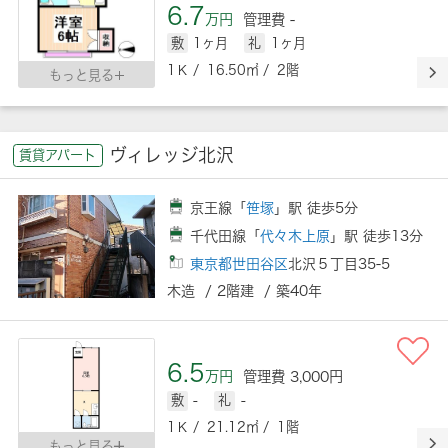
6.7
万円
管理費 -
敷
1ヶ月
礼
1ヶ月
1Ｋ / 16.50㎡ / 2階
もっと見る
ヴィレッジ北沢
賃貸アパート
京王線「
笹塚
」駅 徒歩5分
千代田線「
代々木上原
」駅 徒歩13分
東京都世田谷区
北沢５丁目35-5
木造 / 2階建 / 築40年
6.5
万円
管理費 3,000円
敷
-
礼
-
1Ｋ / 21.12㎡ / 1階
もっと見る