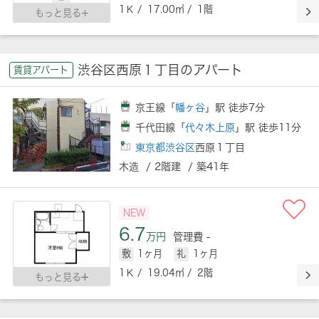
1Ｋ / 17.00㎡ / 1階
もっと見る
渋谷区西原１丁目のアパート
賃貸アパート
京王線「
幡ヶ谷
」駅 徒歩7分
千代田線「
代々木上原
」駅 徒歩11分
東京都渋谷区
西原１丁目
木造 / 2階建 / 築41年
NEW
6.7
万円
管理費 -
敷
1ヶ月
礼
1ヶ月
1Ｋ / 19.04㎡ / 2階
もっと見る