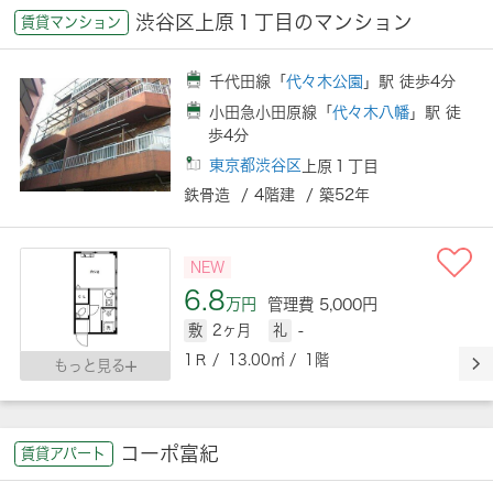
渋谷区上原１丁目のマンション
賃貸マンション
千代田線「
代々木公園
」駅 徒歩4分
小田急小田原線「
代々木八幡
」駅 徒
歩4分
東京都渋谷区
上原１丁目
鉄骨造 / 4階建 / 築52年
NEW
6.8
万円
管理費 5,000円
敷
2ヶ月
礼
-
1Ｒ / 13.00㎡ / 1階
もっと見る
コーポ富紀
賃貸アパート