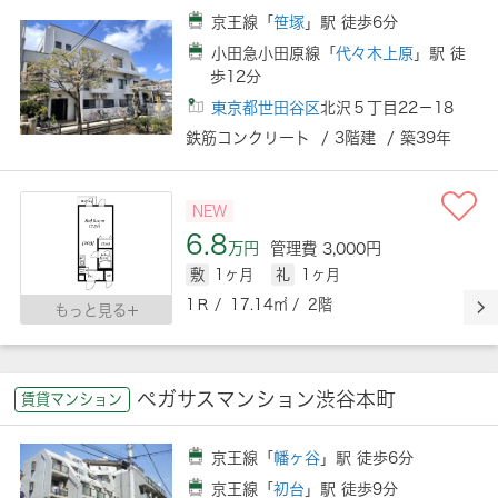
京王線「
笹塚
」駅 徒歩6分
小田急小田原線「
代々木上原
」駅 徒
歩12分
東京都世田谷区
北沢５丁目22－18
鉄筋コンクリート / 3階建 / 築39年
NEW
6.8
万円
管理費 3,000円
敷
1ヶ月
礼
1ヶ月
1Ｒ / 17.14㎡ / 2階
もっと見る
ペガサスマンション渋谷本町
賃貸マンション
京王線「
幡ヶ谷
」駅 徒歩6分
京王線「
初台
」駅 徒歩9分