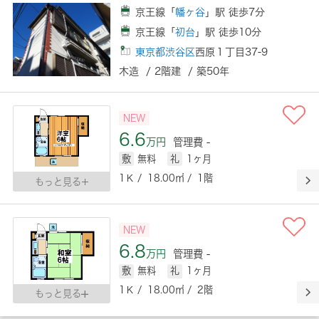
京王線「
幡ヶ谷
」駅 徒歩7分
京王線「
初台
」駅 徒歩10分
東京都渋谷区
西原１丁目37-9
木造 / 2階建 / 築50年
NEW
6.6
万円
管理費 -
敷
無料
礼
1ヶ月
1Ｋ / 18.00㎡ / 1階
もっと見る
NEW
6.8
万円
管理費 -
敷
無料
礼
1ヶ月
1Ｋ / 18.00㎡ / 2階
もっと見る