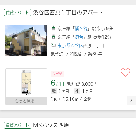
渋谷区西原１丁目のアパート
賃貸アパート
京王線「
幡ヶ谷
」駅 徒歩9分
京王線「
初台
」駅 徒歩12分
東京都渋谷区
西原１丁目
鉄骨造 / 2階建 / 築35年
NEW
6
万円
管理費 3,000円
敷
1ヶ月
礼
1ヶ月
1Ｋ / 15.10㎡ / 2階
もっと見る
MKハウス西原
賃貸アパート