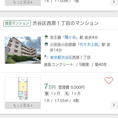
1Ｋ / 17.00㎡ / 1階
もっと見る
渋谷区西原１丁目のマンション
賃貸マンション
京王線「
幡ヶ谷
」駅 徒歩4分
小田急小田原線「
代々木上原
」駅 徒
歩14分
東京都渋谷区
西原１丁目
鉄筋コンクリート / 5階建 / 築40年
7
万円
管理費 5,000円
敷
1ヶ月
礼
1ヶ月
1Ｒ / 17.55㎡ / 4階
もっと見る