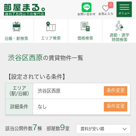
0
お気に入り
お問い合わせ
通勤・通学
価格検索
エリア検索
沿線・駅検索
時間検索
渋谷区西原
の賃貸物件一覧
【設定されている条件】
エリア
条件変更
渋谷区西原
（駅/沿線）
条件変更
詳細条件
なし
7
9
該当公開件数
棟 部屋数
室