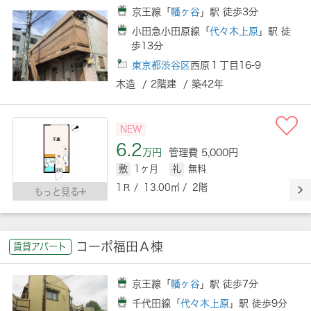
京王線「
幡ヶ谷
」駅 徒歩3分
小田急小田原線「
代々木上原
」駅 徒
歩13分
東京都渋谷区
西原１丁目16-9
木造 / 2階建 / 築42年
NEW
6.2
万円
管理費 5,000円
敷
1ヶ月
礼
無料
1Ｒ / 13.00㎡ / 2階
もっと見る
コーポ福田Ａ棟
賃貸アパート
京王線「
幡ヶ谷
」駅 徒歩7分
千代田線「
代々木上原
」駅 徒歩9分