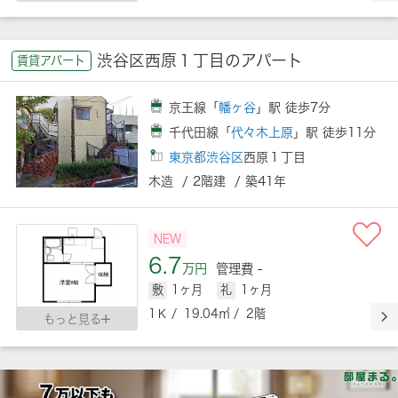
渋谷区西原１丁目のアパート
賃貸アパート
京王線「
幡ヶ谷
」駅 徒歩7分
千代田線「
代々木上原
」駅 徒歩11分
東京都渋谷区
西原１丁目
木造 / 2階建 / 築41年
NEW
6.7
万円
管理費 -
敷
1ヶ月
礼
1ヶ月
1Ｋ / 19.04㎡ / 2階
もっと見る