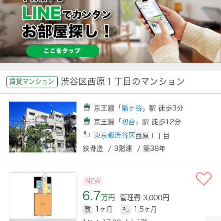
渋谷区西原１丁目のマンション
賃貸マンション
京王線「
幡ヶ谷
」駅 徒歩3分
京王線「
初台
」駅 徒歩12分
東京都渋谷区
西原１丁目
鉄骨造 / 3階建 / 築38年
NEW
6.7
万円
管理費 3,000円
敷
1ヶ月
礼
1.5ヶ月