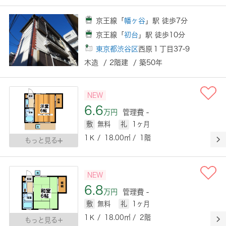
京王線「
幡ヶ谷
」駅 徒歩7分
京王線「
初台
」駅 徒歩10分
東京都渋谷区
西原１丁目37-9
木造 / 2階建 / 築50年
NEW
6.6
万円
管理費 -
敷
無料
礼
1ヶ月
1Ｋ / 18.00㎡ / 1階
もっと見る
NEW
6.8
万円
管理費 -
敷
無料
礼
1ヶ月
1Ｋ / 18.00㎡ / 2階
もっと見る