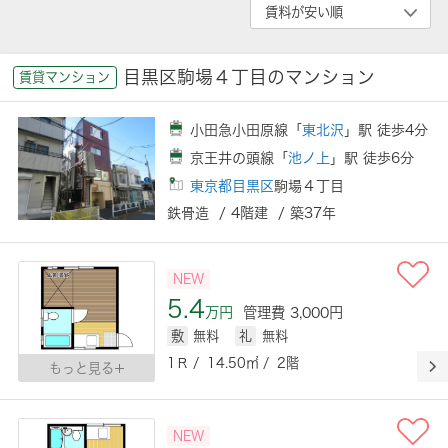
目黒区駒場４丁目のマンション
賃貸マンション
小田急小田原線「
東北沢
」駅 徒歩4分
京王井の頭線「
池ノ上
」駅 徒歩6分
東京都目黒区
駒場４丁目
鉄骨造 / 4階建 / 築37年
NEW
5.4
万円
管理費 3,000円
敷
無料
礼
無料
1Ｒ / 14.50㎡ / 2階
もっと見る
NEW