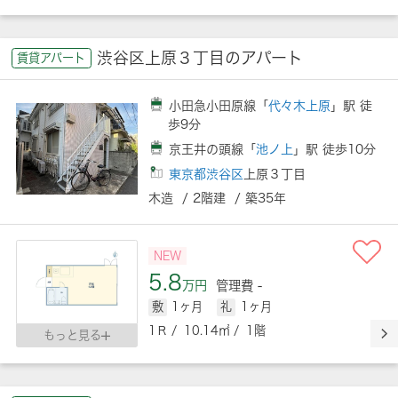
渋谷区上原３丁目のアパート
賃貸アパート
小田急小田原線「
代々木上原
」駅 徒
歩9分
京王井の頭線「
池ノ上
」駅 徒歩10分
東京都渋谷区
上原３丁目
木造 / 2階建 / 築35年
NEW
5.8
万円
管理費 -
敷
1ヶ月
礼
1ヶ月
1Ｒ / 10.14㎡ / 1階
もっと見る