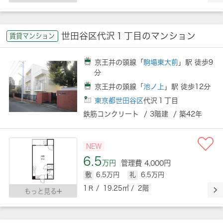
世田谷区代沢１丁目のマンション
賃貸マンション
京王井の頭線「
駒場東大前
」駅 徒歩9
分
京王井の頭線「
池ノ上
」駅 徒歩12分
東京都世田谷区
代沢１丁目
鉄筋コンクリート / 3階建 / 築42年
NEW
6.5
万円
管理費 4,000円
敷
6.5万円
礼
6.5万円
1Ｒ / 19.25㎡ / 2階
もっと見る