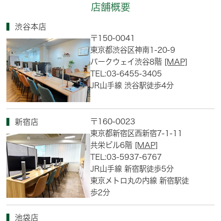
店舗概要
渋谷本店
〒150-0041
東京都渋谷区神南1-20-9
パークウェイ渋谷8階
[MAP]
TEL:03-6455-3405
JR山手線 渋谷駅徒歩4分
〒160-0023
新宿店
東京都新宿区西新宿7-1-11
共栄ビル6階
[MAP]
TEL:03-5937-6767
JR山手線 新宿駅徒歩5分
東京メトロ丸の内線 新宿駅徒
歩2分
池袋店