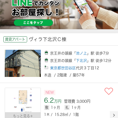
ヴィラ下北沢Ｃ棟
賃貸アパート
京王井の頭線「
池ノ上
」駅 徒歩7分
京王井の頭線「
下北沢
」駅 徒歩12分
東京都世田谷区
代沢３丁目12
木造 / 2階建 / 築57年
NEW
6.2
万円
管理費 3,000円
敷
1ヶ月
礼
1ヶ月
1Ｒ / 15.28㎡ / 1階
もっと見る