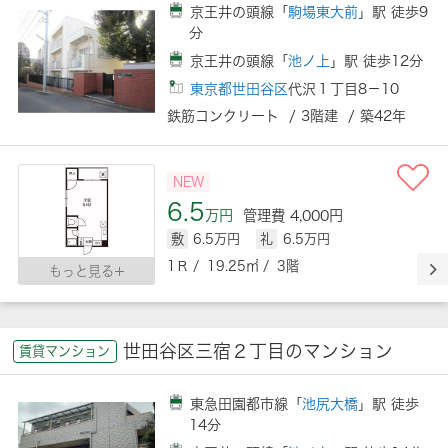
京王井の頭線「
駒場東大前
」駅 徒歩9
分
京王井の頭線「
池ノ上
」駅 徒歩12分
東京都世田谷区
代沢１丁目8－10
鉄筋コンクリート / 3階建 / 築42年
NEW
6.5
万円
管理費 4,000円
敷
6.5万円
礼
6.5万円
1Ｒ / 19.25㎡ / 3階
もっと見る
世田谷区三宿２丁目のマンション
賃貸マンション
東急田園都市線「
池尻大橋
」駅 徒歩
14分