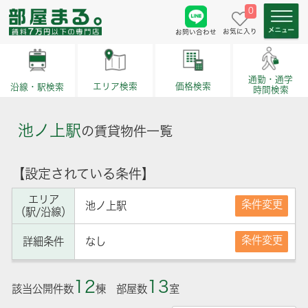
0
お気に入り
お問い合わせ
通勤・通学
価格検索
エリア検索
沿線・駅検索
時間検索
池ノ上駅
の賃貸物件一覧
【設定されている条件】
エリア
条件変更
池ノ上駅
（駅/沿線）
条件変更
詳細条件
なし
12
13
該当公開件数
棟 部屋数
室