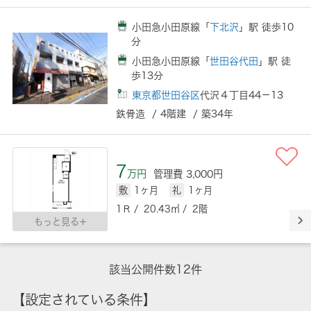
小田急小田原線「
下北沢
」駅 徒歩10
分
小田急小田原線「
世田谷代田
」駅 徒
歩13分
東京都世田谷区
代沢４丁目44－13
鉄骨造 / 4階建 / 築34年
7
万円
管理費 3,000円
敷
1ヶ月
礼
1ヶ月
1Ｒ / 20.43㎡ / 2階
もっと見る
該当公開件数
12
件
【設定されている条件】