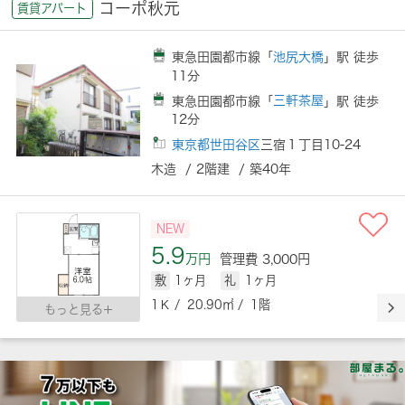
コーポ秋元
賃貸アパート
東急田園都市線「
池尻大橋
」駅 徒歩
11分
東急田園都市線「
三軒茶屋
」駅 徒歩
12分
東京都世田谷区
三宿１丁目10-24
木造 / 2階建 / 築40年
NEW
5.9
万円
管理費 3,000円
敷
1ヶ月
礼
1ヶ月
1Ｋ / 20.90㎡ / 1階
もっと見る