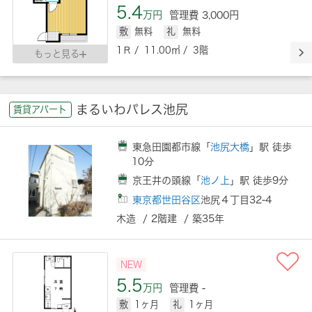
5.4
万円
管理費 3,000円
敷
無料
礼
無料
1Ｒ / 11.00㎡ / 3階
もっと見る
まるいわパレス池尻
賃貸アパート
東急田園都市線「
池尻大橋
」駅 徒歩
10分
京王井の頭線「
池ノ上
」駅 徒歩9分
東京都世田谷区
池尻４丁目32-4
木造 / 2階建 / 築35年
NEW
5.5
万円
管理費 -
敷
1ヶ月
礼
1ヶ月