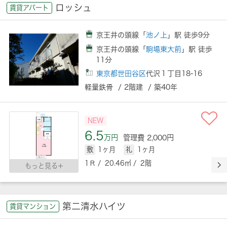
ロッシュ
賃貸アパート
京王井の頭線「
池ノ上
」駅 徒歩9分
京王井の頭線「
駒場東大前
」駅 徒歩
11分
東京都世田谷区
代沢１丁目18-16
軽量鉄骨 / 2階建 / 築40年
NEW
6.5
万円
管理費 2,000円
敷
1ヶ月
礼
1ヶ月
1Ｒ / 20.46㎡ / 2階
もっと見る
第二清水ハイツ
賃貸マンション