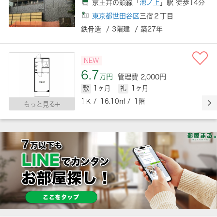
京王井の頭線「
池ノ上
」駅 徒歩14分
東京都世田谷区
三宿２丁目
鉄骨造 / 3階建 / 築27年
NEW
6.7
万円
管理費 2,000円
敷
1ヶ月
礼
1ヶ月
1Ｋ / 16.10㎡ / 1階
もっと見る