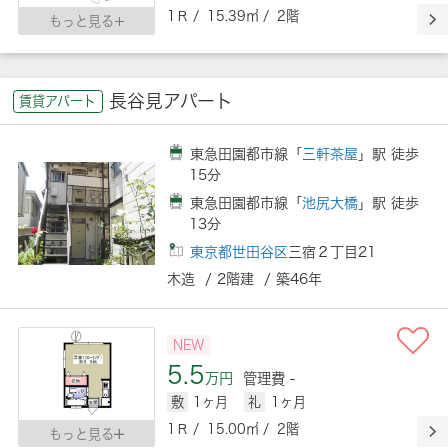
1Ｒ / 15.39㎡ / 2階
もっと見る
長谷見アパート
賃貸アパート
東急田園都市線「
三軒茶屋
」駅 徒歩
15分
東急田園都市線「
池尻大橋
」駅 徒歩
13分
東京都世田谷区
三宿２丁目21
木造 / 2階建 / 築46年
NEW
5.5
万円
管理費 -
敷
1ヶ月
礼
1ヶ月
1Ｒ / 15.00㎡ / 2階
もっと見る