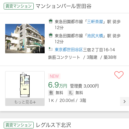
マンションパール世田谷
賃貸マンション
東急田園都市線「
三軒茶屋
」駅 徒歩
12分
東急田園都市線「
池尻大橋
」駅 徒歩
12分
東京都世田谷区
三宿２丁目16-14
鉄筋コンクリート / 3階建 / 築38年
NEW
6.9
万円
管理費 3,000円
敷
無料
礼
無料
1Ｋ / 20.00㎡ / 3階
もっと見る
レグルス下北沢
賃貸マンション