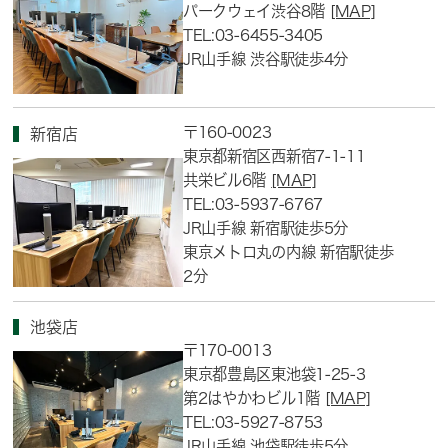
パークウェイ渋谷8階
[MAP]
TEL:03-6455-3405
JR山手線 渋谷駅徒歩4分
〒160-0023
新宿店
東京都新宿区西新宿7-1-11
共栄ビル6階
[MAP]
TEL:03-5937-6767
JR山手線 新宿駅徒歩5分
東京メトロ丸の内線 新宿駅徒歩
2分
池袋店
〒170-0013
東京都豊島区東池袋1-25-3
第2はやかわビル1階
[MAP]
TEL:03-5927-8753
JR山手線 池袋駅徒歩5分