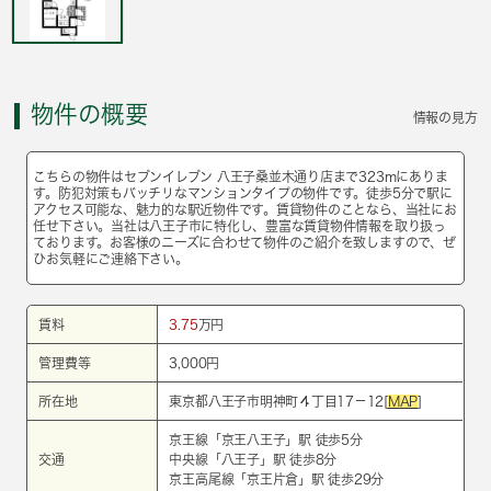
物件の概要
情報の見方
こちらの物件はセブンイレブン 八王子桑並木通り店まで323mにありま
す。防犯対策もバッチリなマンションタイプの物件です。徒歩5分で駅に
アクセス可能な、魅力的な駅近物件です。賃貸物件のことなら、当社にお
任せ下さい。当社は八王子市に特化し、豊富な賃貸物件情報を取り扱っ
ております。お客様のニーズに合わせて物件のご紹介を致しますので、ぜ
ひお気軽にご連絡下さい。
賃料
3.75
万円
管理費等
3,000円
所在地
東京都八王子市明神町４丁目17－12[
MAP
]
京王線
「
京王八王子
」駅 徒歩5分
交通
中央線
「
八王子
」駅 徒歩8分
京王高尾線
「
京王片倉
」駅 徒歩29分