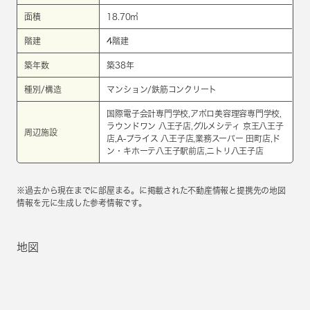
面積
18.70㎡
階建
4階建
築年数
築38年
種別/構造
マンション/鉄筋コンクリート
国際電子会計専門学校,アポロ美容理容専門学校,
ラウンドワン 八王子店,グルメシティ 京王八王子
周辺施設
店,A-プライス 八王子店,業務スーパー 田町店,ド
ン・キホーテ八王子駅前店,ニトリ八王子店
※過去から現在までに部屋まる。に掲載された不動産情報と提携先の地図
情報を元に生成した参考情報です。
地図