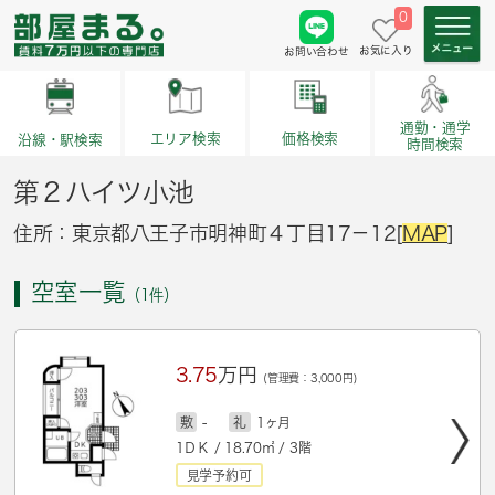
0
お気に入り
お問い合わせ
通勤・通学
価格検索
エリア検索
沿線・駅検索
時間検索
第２ハイツ小池
住所：東京都八王子市明神町４丁目17－12[
MAP
]
空室一覧
（1件）
3.75
万円
(管理費：3,000円)
敷
-
礼
1ヶ月
1ＤＫ / 18.70㎡ / 3階
見学予約可