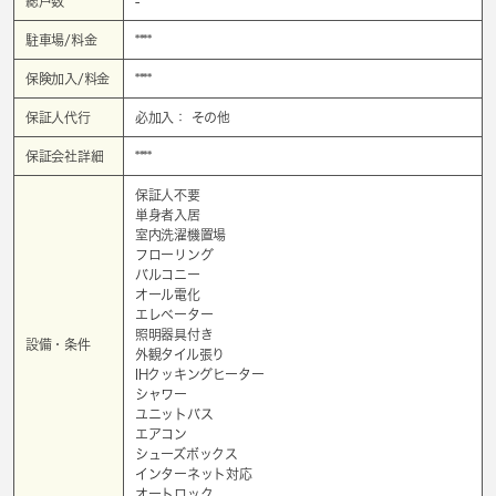
総戸数
-
駐車場/料金
****
保険加入/料金
****
保証人代行
必加入： その他
保証会社詳細
****
保証人不要
単身者入居
室内洗濯機置場
フローリング
バルコニー
オール電化
エレベーター
照明器具付き
設備・条件
外観タイル張り
IHクッキングヒーター
シャワー
ユニットバス
エアコン
シューズボックス
インターネット対応
オートロック