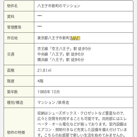
物件名
八王子市新町のマンション
賃料
****
管理費等
****
所在地
東京都八王子市新町[
MAP
]
京王線「
京王八王子
」駅 徒歩5分
交通
中央線「
八王子
」駅 徒歩6分
横浜線「
八王子
」駅 徒歩6分
面積
21.81㎡
階建
4階
築年数
1988年 10月
種別/構造
マンション /鉄骨造
収納はシューズボックス・クロゼットなど豊富なので、
広々と空間を利用することも可能です。共用部にはエレ
ベータ・オール電化などが揃っております。室内設備は
エアコン・照明付きなど充実した設備を備え付けていま
物件の特徴
す。こちらのお部屋で新しい生活を始めてみませんか。