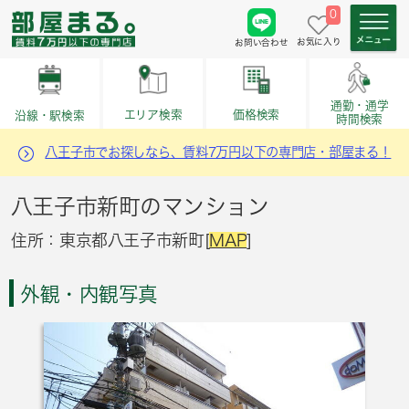
0
お気に入り
お問い合わせ
通勤・通学
価格検索
エリア検索
沿線・駅検索
時間検索
八王子市でお探しなら、賃料7万円以下の専門店・部屋まる！
八王子市新町のマンション
住所：東京都八王子市新町[
MAP
]
外観・内観写真