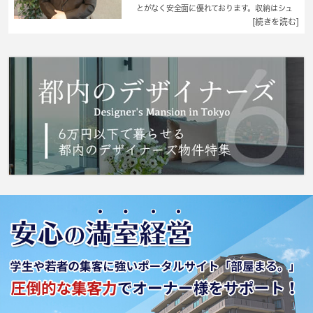
とがなく安全面に優れております。収納はシュ
ーズボックス・クロゼットなど豊富なので、
[続きを読む]
広々と空間を利用することも可能です。共用部
にはエレベータ・オール電化などが備わってお
りとても充実しています。フローリングの床
で、木目調の温かな雰囲気が居心地を良くして
くれます。単身者様向けに快適に過ごせる設備
を整えました。インターネットの回線が繋がっ
ているので快適なお住まい。八王子市で賃貸住
宅を借りるなら、京王線京王八王子周辺をご検
討ください。 城南コミュニティがお手伝いい
たします。