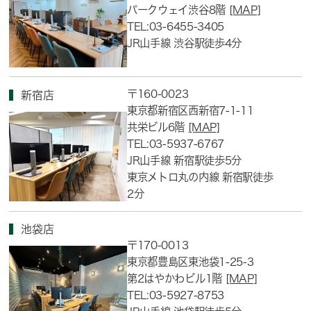
パークウェイ渋谷8階
[MAP]
TEL:03-6455-3405
JR山手線 渋谷駅徒歩4分
〒160-0023
新宿店
東京都新宿区西新宿7-1-11
共栄ビル6階
[MAP]
TEL:03-5937-6767
JR山手線 新宿駅徒歩5分
東京メトロ丸の内線 新宿駅徒歩
2分
池袋店
〒170-0013
東京都豊島区東池袋1-25-3
第2はやかわビル1階
[MAP]
TEL:03-5927-8753