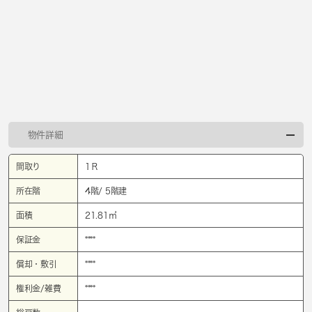
物件詳細
間取り
1Ｒ
所在階
4階/ 5階建
面積
21.81㎡
保証金
****
償却・敷引
****
権利金/雑費
****