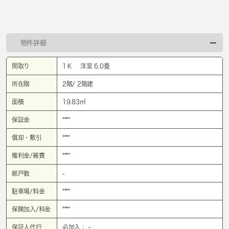
物件詳細
間取り
1Ｋ 洋室 6.0畳
所在階
2階/ 2階建
面積
19.83㎡
保証金
****
償却・敷引
****
権利金/雑費
****
総戸数
-
駐車場/料金
****
保険加入/料金
****
保証人代行
必加入： -