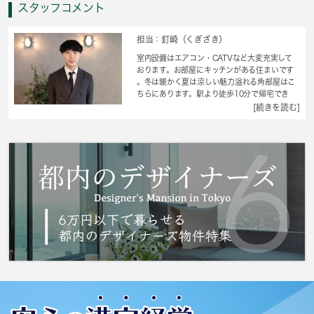
スタッフコメント
担当：釘崎（くぎざき）
室内設備はエアコン・CATVなど大変充実して
おります。お部屋にキッチンがある住まいです
。冬は暖かく夏は涼しい魅力溢れる角部屋はこ
ちらにあります。駅より徒歩10分で帰宅でき
る、快適な環境が魅力的な物件です。こちらの
[続きを読む]
お部屋で新しい生活を始めてみませんか。日野
市に特化した当社は、確かな地域情報と豊富な
賃貸情報を取り扱っています。知識をあまりお
持ちでない方にも親切にサポート致しますの
で、ぜひお部屋探しは当社にお任せ下さい。