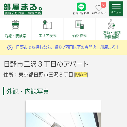
0
お気に入り
お問い合わせ
通勤・通学
価格検索
エリア検索
沿線・駅検索
時間検索
日野市でお探しなら、賃料7万円以下の専門店・部屋まる！
日野市三沢３丁目のアパート
住所：東京都日野市三沢３丁目[
MAP
]
外観・内観写真