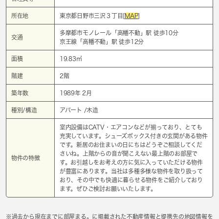
所在地
東京都日野市三沢３丁目[
MAP
]
多摩都市モノレール「
高幡不動
」駅 徒歩10分
交通
京王線「
高幡不動
」駅 徒歩12分
面積
19.83㎡
階建
2階
築年数
1989年 2月
種別/構造
アパート /木造
室内設備はCATV・エアコンなどが揃っており、とても
充実しています。シューズボックス付きの玄関がある物件
です。新居のお住まいの日にちはどうぞご相談してくだ
さいね。上階からの音が聞こえない最上階のお部屋で
物件の特徴
す。お引越しをお考えの方に気に入っていただける物件
が豊富にあります。当社は多種多様な物件を取り扱って
おり、その中でも快適に暮らせる物件をご紹介しており
ます。ぜひご検討お願いいたします。
※過去から現在までに部屋まる。に掲載された不動産情報と提携先の地図情報を