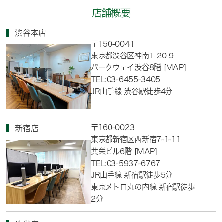
店舗概要
渋谷本店
〒150-0041
東京都渋谷区神南1-20-9
パークウェイ渋谷8階
[MAP]
TEL:03-6455-3405
JR山手線 渋谷駅徒歩4分
〒160-0023
新宿店
東京都新宿区西新宿7-1-11
共栄ビル6階
[MAP]
TEL:03-5937-6767
JR山手線 新宿駅徒歩5分
東京メトロ丸の内線 新宿駅徒歩
2分