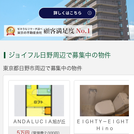
ジョイフル日野周辺で募集中の物件
東京都日野市周辺で募集中の物件
ＡＮＤＡＬＵＣＩＡ旭が丘
ＥＩＧＨＴＹ－ＥＩＧＨＴ
Ｈｉｎｏ
5万円
（管理費:2,000円）