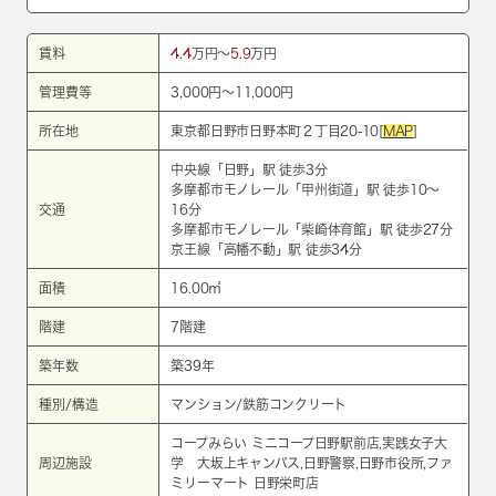
賃料
4.4
万円～
5.9
万円
管理費等
3,000円～11,000円
所在地
東京都日野市日野本町２丁目20-10[
MAP
]
中央線
「
日野
」駅 徒歩3分
多摩都市モノレール
「
甲州街道
」駅 徒歩10～
交通
16分
多摩都市モノレール
「
柴崎体育館
」駅 徒歩27分
京王線
「
高幡不動
」駅 徒歩34分
面積
16.00㎡
階建
7階建
築年数
築39年
種別/構造
マンション/鉄筋コンクリート
コープみらい ミニコープ日野駅前店,実践女子大
周辺施設
学 大坂上キャンパス,日野警察,日野市役所,ファ
ミリーマート 日野栄町店