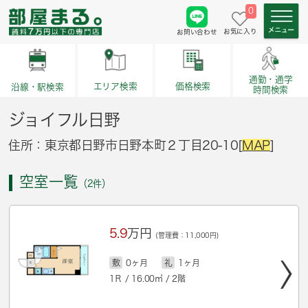
0
お気に入り
お問い合わせ
通勤・通学
価格検索
エリア検索
沿線・駅検索
時間検索
ジョイフル日野
住所：東京都日野市日野本町２丁目20-10[
MAP
]
空室一覧
（2件）
5.9
万円
(管理費：11,000円)
敷
0ヶ月
礼
1ヶ月
1Ｒ / 16.00㎡ / 2階