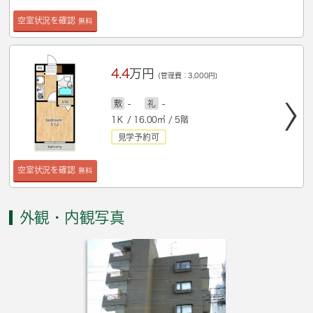
空室状況を確認
無料
4.4
万円
(管理費：3,000円)
敷
-
礼
-
1Ｋ / 16.00㎡ / 5階
見学予約可
空室状況を確認
無料
外観・内観写真