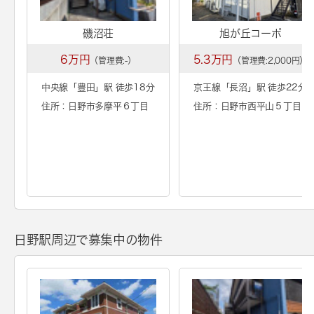
磯沼荘
旭が丘コーポ
6万円
5.3万円
（管理費:-）
（管理費:2,000円）
中央線「
豊田
」駅 徒歩18分
京王線「
長沼
」駅 徒歩22分
住所：日野市多摩平６丁目
住所：日野市西平山５丁目
日野駅周辺で募集中の物件