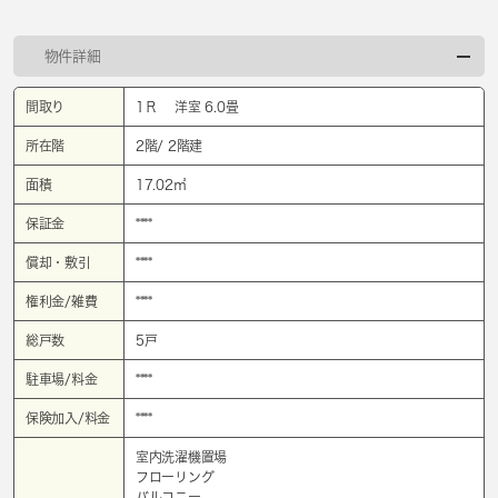
物件詳細
間取り
1Ｒ 洋室 6.0畳
所在階
2階/ 2階建
面積
17.02㎡
保証金
****
償却・敷引
****
権利金/雑費
****
総戸数
5戸
駐車場/料金
****
保険加入/料金
****
室内洗濯機置場
フローリング
バルコニー