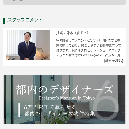
スタッフコメント
担当：鈴木（すずき）
室内設備はエアコン・CATV・照明付きなど豊
富に揃っており、過ごしやすいお部屋になって
おります。収納はクロゼット・シューズボック
スなどが備え付けられているので、衣類や日用
品の収納に重宝します。この物件はバルコニー
[続きを読む]
付きで、用途に合わせて活用できおすすめで
す。最上階にあるお部屋です。インターネット
の回線が繋がっているので快適なお住まい。空
き家の物件です。 城南コミュニティは、日野
市で地元の方に愛されていると自負しておりま
す。理由としては、豊富な物件情報を有してい
ることにあるでしょう。