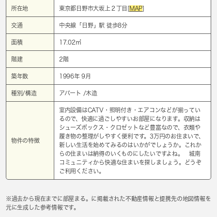
所在地
東京都日野市大坂上２丁目[
MAP
]
交通
中央線「
日野
」駅 徒歩8分
面積
17.02㎡
階建
2階
築年数
1996年 9月
種別/構造
アパート /木造
室内設備はCATV・照明付き・エアコンなどが揃ってい
るので、快適に過ごしやすいお部屋になります。収納は
シューズボックス・クロゼットなど豊富なので、衣類や
履き物の整理がしやすく便利です。3万円のお住まいで、
物件の特徴
新しい生活を始めてみるのはいかがでしょうか。これか
らの住まいは納得のいくものにしたいですよね。 城南
コミュニティから快適な住まいを探しましょう。どうぞ
ご利用ください。
※過去から現在までに部屋まる。に掲載された不動産情報と提携先の地図情報を
元に生成した参考情報です。