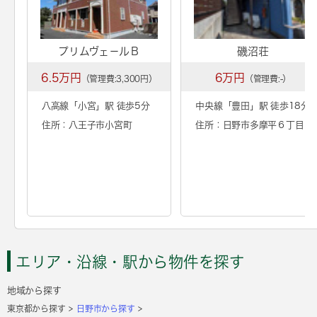
プリムヴェ－ルＢ
磯沼荘
6.5万円
6万円
（管理費:3,300円）
（管理費:-）
八高線「
小宮
」駅 徒歩5分
中央線「
豊田
」駅 徒歩18分
住所：八王子市小宮町
住所：日野市多摩平６丁目
エリア・沿線・駅から物件を探す
地域から探す
東京都から探す
日野市から探す