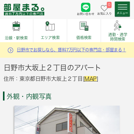
0
お気に入り
お問い合わせ
通勤・通学
価格検索
エリア検索
沿線・駅検索
時間検索
日野市でお探しなら、賃料7万円以下の専門店・部屋まる！
日野市大坂上２丁目のアパート
住所：東京都日野市大坂上２丁目[
MAP
]
外観・内観写真