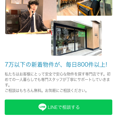
有/20000円
保険名/保険期間
-/2年
保証人代行
任意加入
保証会社詳細
7万以下の新着物件が、毎日800件以上!
契約時：合計賃料の５０％ ２年目以降１０，０００円／年 口
座引落手数料：４４０円
私たちはお客様にとって安全で安心な物件を探す専門店です。初
めての一人暮らしでも専門スタッフが丁寧にサポートしていきま
賃貸区分/契約期間
す。
一般/2年
ご相談はもちろん無料。お気軽にご相談ください。
取引形態
LINEで相談する
仲介