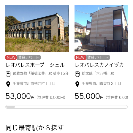
NEW
賃貸アパート
NEW
賃貸アパート
レオパレスホープ シェル
レオパレスカノイヅカ
武蔵野線「
船橋法典
」駅 徒歩15分
総武線「
本八幡
」駅
千葉県市川市柏井町１丁目
千葉県市川市曽谷２丁目
53,000
55,000
円
（管理費 6,000円）
円
（管理費 6,000
同じ最寄駅から探す