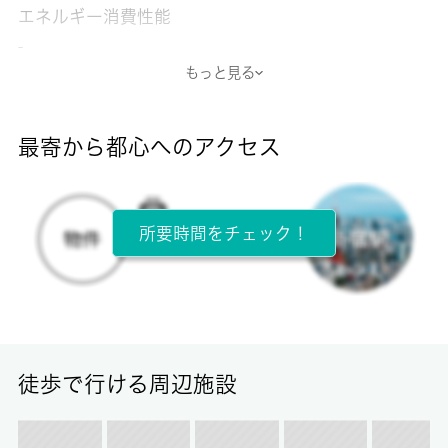
エネルギー消費性能
-
もっと見る
断熱性能
-
最寄から都心へのアクセス
目安光熱費
-
所要時間をチェック！
所在階
5階 / 7階建
面積
16.53㎡
徒歩で行ける周辺施設
保証金
-