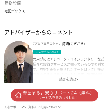
建物設備
宅配ボックス
アドバイザーからのコメント
釘崎(くぎざき)
7万以下専門スタッフ
この物件について
共用部にはエレベータ・コインランドリーなど
様々な設備やサービスが揃っているので便利で
す。防犯対策も考慮されたオートロック仕様が
あなたの新生活をサポートします。室内設備は
続きを読む
エアコン・フローリングなど豊富に揃ってお
り、過ごしやすいお部屋になっております。収
納はシューズボックス・クロゼットなど豊富な
部屋まる。安心サポート24（無料）
ので、衣類や履き物の整理がしやすく便利で
サービスを開始しました！
す。こちらの物件は閑静な住宅地にあります。
バルコニー付きのマンションで、用途に合わせ
安心サポート24（無料）ご利用について