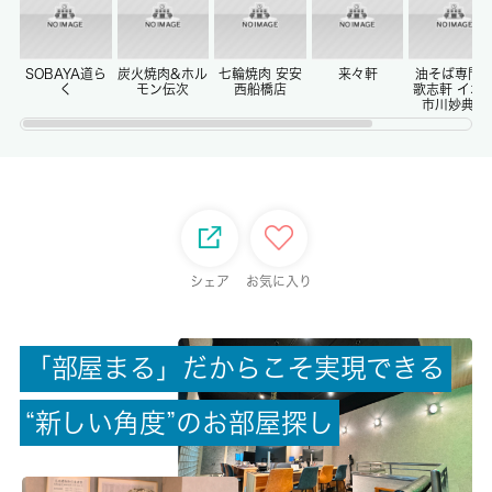
償却/敷引
-/-
SOBAYA道ら
炭火焼肉&ホル
七輪焼肉 安安
来々軒
油そば専門
く
モン伝次
西船橋店
歌志軒 イオ
市川妙典店
権利金/雑費
-/-
総戸数
105戸
シェア
お気に入り
現状/入居可能日
空家/即時
「
部
屋
ま
る
」
だ
か
ら
こ
そ
実
現
で
き
る
駐車場/料金
“
新
し
い
角
度
”
の
お
部
屋
探
し
無/-
保険加入/料金