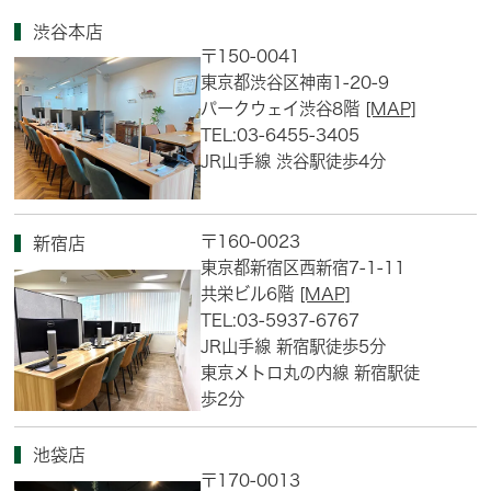
渋谷本店
〒150-0041
東京都渋谷区神南1-20-9
パークウェイ渋谷8階
[MAP]
TEL:03-6455-3405
JR山手線 渋谷駅徒歩4分
〒160-0023
新宿店
東京都新宿区西新宿7-1-11
共栄ビル6階
[MAP]
TEL:03-5937-6767
JR山手線 新宿駅徒歩5分
東京メトロ丸の内線 新宿駅徒
歩2分
池袋店
〒170-0013