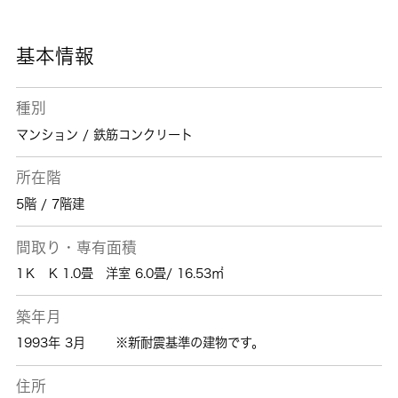
て使用できおすすめです。市川市エリアで賃貸
情報をお探しになるなら、ぜひ当社にお任せ下
さい。快適な暮らしができるよう、しっかりと
基本情報
サポート致しますのでお気軽にご連絡下さい。
種別
マンション / 鉄筋コンクリート
所在階
5階 / 7階建
間取り・専有面積
1Ｋ K 1.0畳 洋室 6.0畳/ 16.53㎡
築年月
1993年 3月
※新耐震基準の建物です。
住所