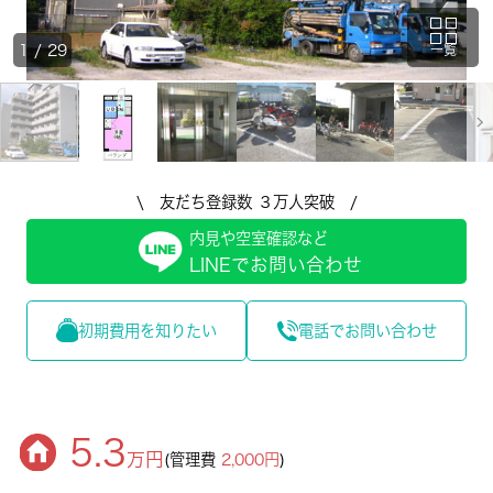
1
/
29
一覧
\ 友だち登録数 ３万人突破 /
内見や空室確認など
LINEでお問い合わせ
初期費用を知りたい
電話でお問い合わせ
5.3
万円
(管理費
2,000円
)