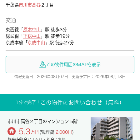
千葉県
市川市
高谷
２丁目
交通
東西線「
原木中山
」駅 徒歩3分
総武線「
下総中山
」駅 徒歩19分
京成本線「
京成中山
」駅 徒歩27分
この物件周囲のMAPを表示
情報更新日：2026年08月07日 更新予定日：2026年08月18日
この物件にお問い合わせ（無料）
1分で完了！
市川市高谷２丁目のマンション 5階
5.3
万円
(管理費
2,000円
)
敷金(保証金)：1ヶ月 / 礼金：無料