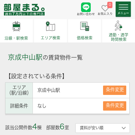
0
お気に入り
お問い合わせ
通勤・通学
価格検索
エリア検索
沿線・駅検索
時間検索
京成中山駅
の賃貸物件一覧
【設定されている条件】
エリア
条件変更
京成中山駅
（駅/沿線）
条件変更
詳細条件
なし
4
6
該当公開件数
棟 部屋数
室