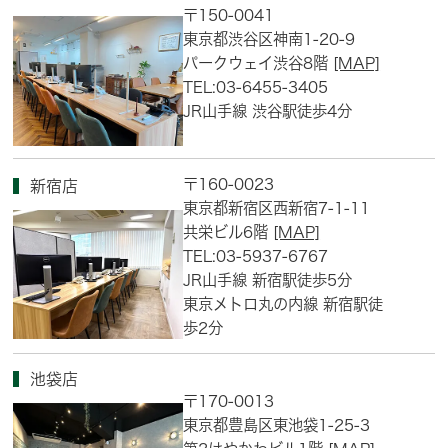
〒150-0041
東京都渋谷区神南1-20-9
パークウェイ渋谷8階
[MAP]
TEL:03-6455-3405
JR山手線 渋谷駅徒歩4分
〒160-0023
新宿店
東京都新宿区西新宿7-1-11
共栄ビル6階
[MAP]
TEL:03-5937-6767
JR山手線 新宿駅徒歩5分
東京メトロ丸の内線 新宿駅徒
歩2分
池袋店
〒170-0013
東京都豊島区東池袋1-25-3