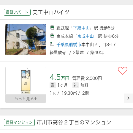
美工中山ハイツ
賃貸アパート
総武線「
下総中山
」駅 徒歩5分
京成本線「
京成中山
」駅 徒歩6分
千葉県船橋市
本中山２丁目3-17
軽量鉄骨 / 2階建 / 築40年
4.5
万円
管理費 2,000円
敷
1ヶ月
礼
無料
1Ｒ / 19.30㎡ / 2階
もっと見る
市川市高谷２丁目のマンション
賃貸マンション