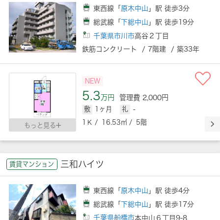
東西線「
原木中山
」駅 徒歩3分
総武線「
下総中山
」駅 徒歩19分
千葉県市川市
高谷２丁目
鉄筋コンクリート / 7階建 / 築33年
NEW
5.3
万円
管理費 2,000円
敷
1ヶ月
礼
-
1Ｋ / 16.53㎡ / 5階
もっと見る
三和ハイツ
賃貸マンション
東西線「
原木中山
」駅 徒歩4分
総武線「
下総中山
」駅 徒歩17分
千葉県船橋市
本中山６丁目9-8