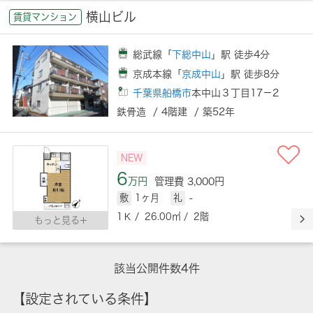
横山ビル
賃貸マンション
総武線「
下総中山
」駅 徒歩4分
京成本線「
京成中山
」駅 徒歩8分
千葉県船橋市
本中山３丁目17－2
鉄骨造 / 4階建 / 築52年
NEW
6
万円
管理費 3,000円
敷
1ヶ月
礼
-
1Ｋ / 26.00㎡ / 2階
もっと見る
該当公開件数
4
件
【設定されている条件】