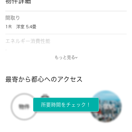
物件詳細
間取り
1Ｒ 洋室 5.4畳
エネルギー消費性能
-
もっと見る
断熱性能
-
最寄から都心へのアクセス
目安光熱費
-
所要時間をチェック！
所在階
2階 / 5階建