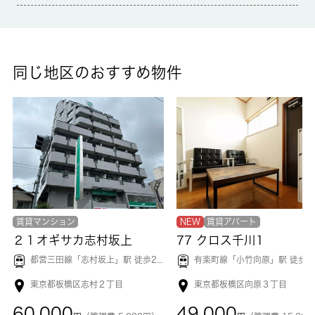
同じ地区のおすすめ物件
賃貸マンション
NEW
賃貸アパート
２１オギサカ志村坂上
77 クロス千川1
都営三田線「
志村坂上
」駅 徒歩2分
有楽町線「
小竹向原
」駅 徒歩8
東京都板橋区志村２丁目
東京都板橋区向原３丁目
60,000
49,000