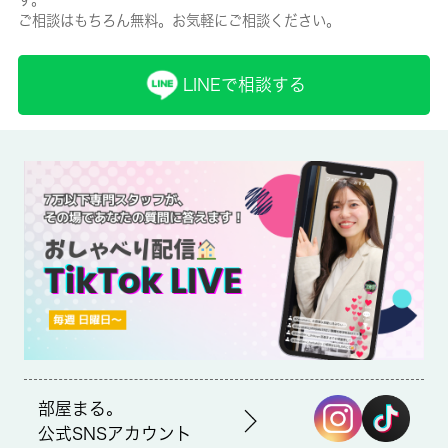
ご相談はもちろん無料。お気軽にご相談ください。
賃貸区分/契約期間
一般/2年
LINEで相談する
取引形態
仲介
備考
セブンイレブン 練馬北町1丁目店まで徒歩5分と近場にコンビニ
があるのもポイント。収納はシューズボックス・クロゼットなど
豊富なので、衣類や履き物の整理がしやすく便利です。板橋区の
住まい探しを応援する 城南コミュニティ。多くの方に支持され
る地元の不動産会社として実績を重ねてきました、住まい探しの
ことなら是非当社にお任せ下さい。
部屋まる。
公式SNSアカウント