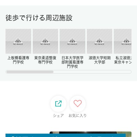
面積
17.44㎡
徒歩で行ける周辺施設
保証金
0ヶ月
償却/敷引
-/-
上板橋看護専
東京柔道整復
日本大学医学
淑徳大学短期
私立淑徳大
門学校
専門学校
部附属看護専
大学部
東京キャンパ
門学校
権利金/雑費
-/-
総戸数
14戸
シェア
お気に入り
現状/入居可能日
空家/即時