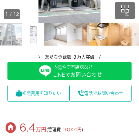
1
/
12
一覧
\ 友だち登録数 ３万人突破 /
内見や空室確認など
LINEでお問い合わせ
初期費用を知りたい
電話でお問い合わせ
6.4
万円
(管理費
10,000円
)