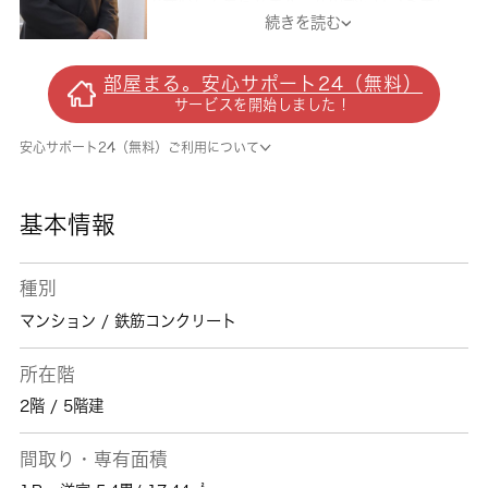
で安心して暮らせます。共用部にはゴミ出し
続きを読む
24時間OK・宅配ボックスなどが備わっており
とても充実しています。雨で外に干せない日で
も部屋干し特有の臭いを防げる、浴室乾燥機付
部屋まる。安心サポート24（無料）
きの物件です。収納はシューズボックス・クロ
サービスを開始しました！
ゼットなど豊富なので、衣類や履き物の整理が
しやすく便利です。東武東上線上板橋近くでな
安心サポート24（無料）ご利用について
ら、交通面で不自由のない暮らしができるでし
ょう。まずは 城南コミュニティにお問い合わ
せください。
基本情報
種別
マンション / 鉄筋コンクリート
所在階
2階 / 5階建
間取り・専有面積