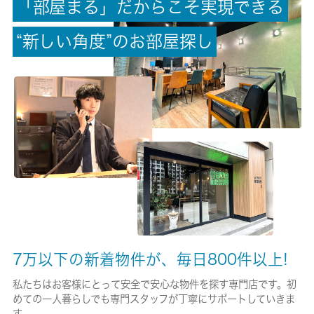
「
部
屋
ま
る
」
だ
か
ら
こ
そ
実
現
で
き
る
駐車場/料金
“
新
し
い
角
度
”
の
お
部
屋
探
し
無/-
保険加入/料金
有/20000円
保険名/保険期間
家財保険料保険/2年
保証人代行
必加入
保証会社詳細
7万以下の新着物件が、毎日800件以上!
クレディセゾン 初回保証料：家賃等総額の５０％（学生：１
５，０００円）月額保証料：家賃等総額の１％ ※外国籍の方は
私たちはお客様にとって安全で安心な物件を探す専門店です。初
ジェイリース 初回保証料：家賃等総額の５０％月額保証料：
めての一人暮らしでも専門スタッフが丁寧にサポートしていきま
１，５００円となります
す。