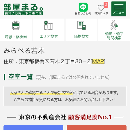
0
お気に入り
お問い合わせ
通勤・通学
価格検索
エリア検索
沿線・駅検索
時間検索
みらべる若木
住所：東京都板橋区若木２丁目30－2[
MAP
]
空室一覧
（現在、部屋まるでは公開されていません）
大家さんに確認することで最新の空室
が出ている場合があります。
こちらの物件が気になる方は、お気軽にお問い合わせ下さい！