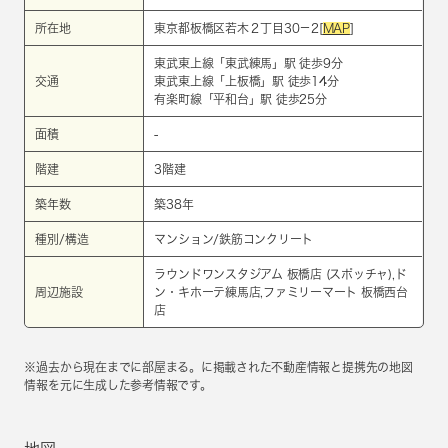
所在地
東京都板橋区若木２丁目30－2[
MAP
]
東武東上線
「
東武練馬
」駅 徒歩9分
交通
東武東上線
「
上板橋
」駅 徒歩14分
有楽町線
「
平和台
」駅 徒歩25分
面積
-
階建
3階建
築年数
築38年
種別/構造
マンション/鉄筋コンクリート
ラウンドワンスタジアム 板橋店 (スポッチャ),ド
周辺施設
ン・キホーテ練馬店,ファミリーマート 板橋西台
店
※過去から現在までに部屋まる。に掲載された不動産情報と提携先の地図
情報を元に生成した参考情報です。