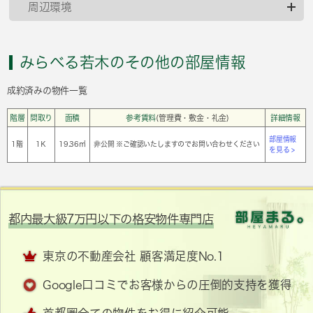
周辺環境
みらべる若木のその他の部屋情報
成約済みの物件一覧
階層
間取り
面積
参考賃料
(管理費・敷金・礼金)
詳細情報
部屋情報
1階
1Ｋ
19.36㎡
非公開 ※ご確認いたしますのでお問い合わせください
を見る >
都内最大級7万円以下の格安物件専門店
東京の不動産会社 顧客満足度No.1
Google口コミでお客様からの圧倒的支持を獲得