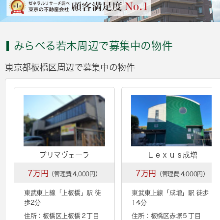
みらべる若木周辺で募集中の物件
東京都板橋区周辺で募集中の物件
プリマヴェーラ
Ｌｅｘｕｓ成増
7万円
7万円
（管理費:4,000円）
（管理費:4,000円）
東武東上線「
上板橋
」駅 徒
東武東上線「
成増
」駅 徒歩
歩2分
14分
住所：板橋区上板橋２丁目
住所：板橋区赤塚５丁目