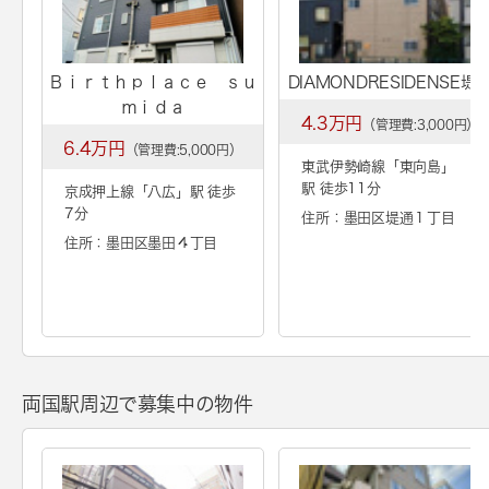
Ｂｉｒｔｈｐｌａｃｅ ｓｕ
DIAMONDRESIDENSE堤
ｍｉｄａ
4.3万円
（管理費:3,000円）
6.4万円
（管理費:5,000円）
東武伊勢崎線「
東向島
」
駅 徒歩11分
京成押上線「
八広
」駅 徒歩
7分
住所：墨田区堤通１丁目
住所：墨田区墨田４丁目
両国駅周辺で募集中の物件