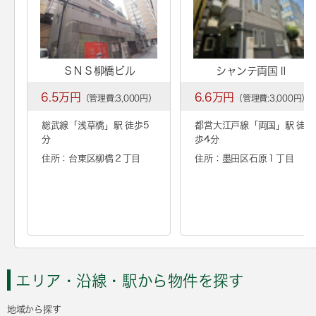
ＳＮＳ柳橋ビル
シャンテ両国Ⅱ
6.5万円
6.6万円
（管理費:3,000円）
（管理費:3,000円）
総武線「
浅草橋
」駅 徒歩5
都営大江戸線「
両国
」駅 徒
分
歩4分
住所：台東区柳橋２丁目
住所：墨田区石原１丁目
エリア・沿線・駅から物件を探す
地域から探す