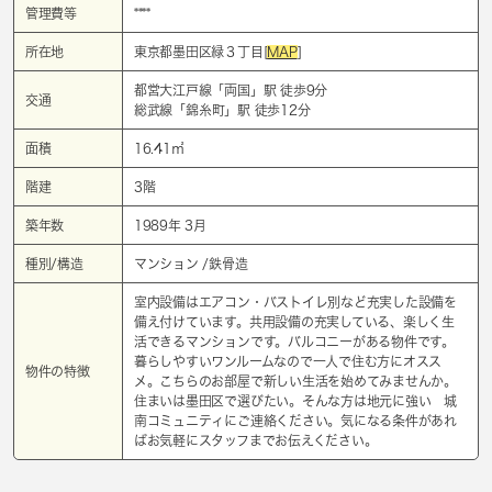
管理費等
****
所在地
東京都墨田区緑３丁目[
MAP
]
都営大江戸線「
両国
」駅 徒歩9分
交通
総武線「
錦糸町
」駅 徒歩12分
面積
16.41㎡
階建
3階
築年数
1989年 3月
種別/構造
マンション /鉄骨造
室内設備はエアコン・バストイレ別など充実した設備を
備え付けています。共用設備の充実している、楽しく生
活できるマンションです。バルコニーがある物件です。
暮らしやすいワンルームなので一人で住む方にオスス
物件の特徴
メ。こちらのお部屋で新しい生活を始めてみませんか。
住まいは墨田区で選びたい。そんな方は地元に強い 城
南コミュニティにご連絡ください。気になる条件があれ
ばお気軽にスタッフまでお伝えください。