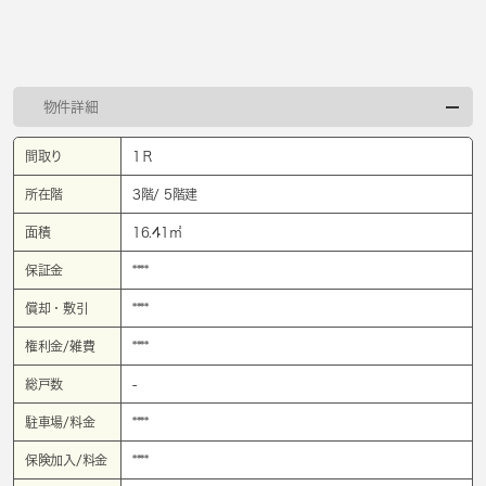
物件詳細
間取り
1Ｒ
所在階
3階/ 5階建
面積
16.41㎡
保証金
****
償却・敷引
****
権利金/雑費
****
総戸数
-
駐車場/料金
****
保険加入/料金
****