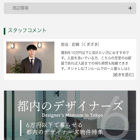
周辺環境
スタッフコメント
担当：釘崎（くぎざき）
賃料を10万円以下に抑えたい方におすすめで
す。入居を急いでいる方、こちらの空室のお部
屋であれば入居までの待ち時間も短縮できま
す。オシャレなワンルームでの一人暮らしはと
ても快適です。駅から徒歩9分のマンションで、
[続きを読む]
電車での通勤にも便利な立地です。 城南コミ
ュニティには、墨田区エリアの賃貸情報が豊富
です。もちろん、店舗へのご来店もお待ちして
おります。