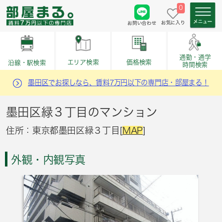
0
お気に入り
お問い合わせ
通勤・通学
価格検索
エリア検索
沿線・駅検索
時間検索
墨田区でお探しなら、賃料7万円以下の専門店・部屋まる！
墨田区緑３丁目のマンション
住所：東京都墨田区緑３丁目[
MAP
]
外観・内観写真