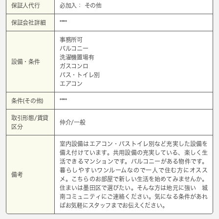
保証人代行
必加入： その他
保証会社詳細
****
事務所可
バルコニー
洗濯機置場有
設備・条件
ガスコンロ
バス・トイレ別
エアコン
条件(その他)
****
取引形態/賃貸
仲介/一般
区分
室内設備はエアコン・バストイレ別など充実した設備を
備え付けています。共用設備の充実している、楽しく生
活できるマンションです。バルコニーがある物件です。
暮らしやすいワンルームなので一人で住む方にオスス
備考
メ。こちらのお部屋で新しい生活を始めてみませんか。
住まいは墨田区で選びたい。そんな方は地元に強い 城
南コミュニティにご連絡ください。気になる条件があれ
ばお気軽にスタッフまでお伝えください。