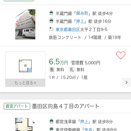
半蔵門線「
錦糸町
」駅 徒歩4分
半蔵門線「
押上
」駅 徒歩16分
東京都墨田区
太平２丁目9-5
鉄筋コンクリート / 14階建 / 築19年
6.5
万円
管理費 5,000円
敷
無料
礼
無料
1Ｒ / 15.20㎡ / 1階
もっと見る
墨田区向島４丁目のアパート
賃貸アパート
都営浅草線「
押上
」駅 徒歩8分
東武伊勢崎線「
曳舟
」駅 徒歩8分