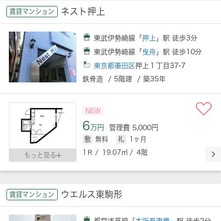
ネスト押上
賃貸マンション
東武伊勢崎線「
押上
」駅 徒歩3分
東武伊勢崎線「
曳舟
」駅 徒歩10分
東京都墨田区
押上１丁目37-7
鉄骨造 / 5階建 / 築35年
NEW
6
万円
管理費 5,000円
敷
無料
礼
1ヶ月
1Ｒ / 19.07㎡ / 4階
もっと見る
ウエルス東駒形
賃貸マンション
都営浅草線「
本所吾妻橋
」駅 徒歩2分