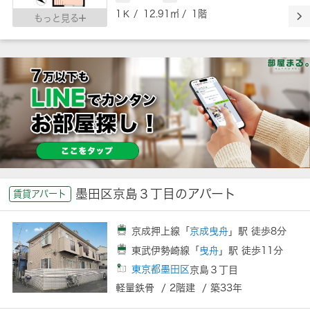
1Ｋ / 12.91㎡ / 1階
もっと見る
墨田区京島３丁目のアパート
賃貸アパート
京成押上線「
京成曳舟
」駅 徒歩8分
東武伊勢崎線「
曳舟
」駅 徒歩11分
東京都墨田区
京島３丁目
軽量鉄骨 / 2階建 / 築33年