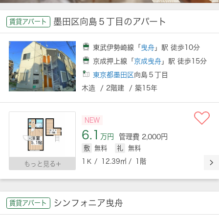
墨田区向島５丁目のアパート
賃貸アパート
東武伊勢崎線「
曳舟
」駅 徒歩10分
京成押上線「
京成曳舟
」駅 徒歩15分
東京都墨田区
向島５丁目
木造 / 2階建 / 築15年
NEW
6.1
万円
管理費 2,000円
敷
無料
礼
無料
1Ｋ / 12.39㎡ / 1階
もっと見る
シンフォニア曳舟
賃貸アパート