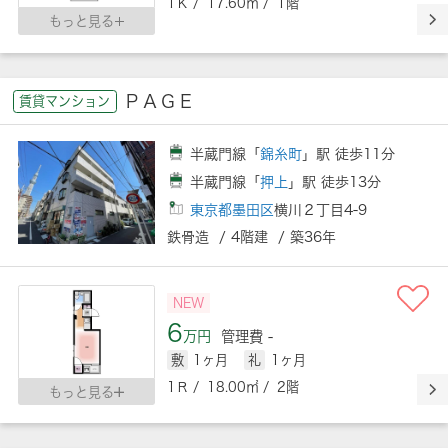
1Ｋ / 17.60㎡ / 1階
もっと見る
ＰＡＧＥ
賃貸マンション
半蔵門線「
錦糸町
」駅 徒歩11分
半蔵門線「
押上
」駅 徒歩13分
東京都墨田区
横川２丁目4-9
鉄骨造 / 4階建 / 築36年
NEW
6
万円
管理費 -
敷
1ヶ月
礼
1ヶ月
1Ｒ / 18.00㎡ / 2階
もっと見る