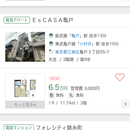
ＥｓＣＡＳＡ亀戸
賃貸アパート
総武線「
亀戸
」駅 徒歩13分
東武亀戸線「
小村井
」駅 徒歩10分
東京都江東区
亀戸３丁目55-7
木造 / 3階建 / 築9年
NEW
6.5
万円
管理費 3,000円
敷
無料
礼
無料
1Ｒ / 11.74㎡ / 3階
もっと見る
フォレシティ錦糸町
賃貸マンション