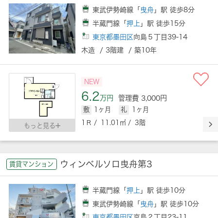
東武伊勢崎線「
曳舟
」駅 徒歩8分
半蔵門線「
押上
」駅 徒歩15分
東京都墨田区
向島５丁目39-14
木造 / 3階建 / 築10年
NEW
6.2
万円
管理費 3,000円
敷
1ヶ月
礼
1ヶ月
1Ｒ / 11.01㎡ / 3階
もっと見る
ウィンベルソロ曳舟第3
賃貸マンション
半蔵門線「
押上
」駅 徒歩10分
東武伊勢崎線「
曳舟
」駅 徒歩10分
東京都墨田区
京島２丁目23-11