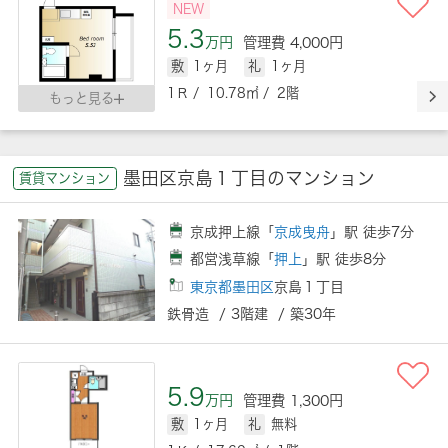
NEW
5.3
万円
管理費 4,000円
敷
1ヶ月
礼
1ヶ月
1Ｒ / 10.78㎡ / 2階
もっと見る
墨田区京島１丁目のマンション
賃貸マンション
京成押上線「
京成曳舟
」駅 徒歩7分
都営浅草線「
押上
」駅 徒歩8分
東京都墨田区
京島１丁目
鉄骨造 / 3階建 / 築30年
5.9
万円
管理費 1,300円
敷
1ヶ月
礼
無料