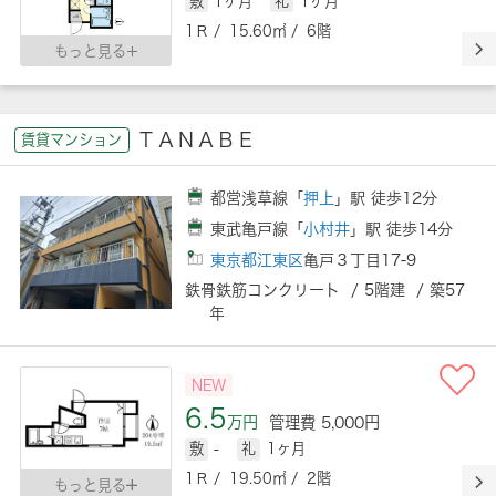
敷
1ヶ月
礼
1ヶ月
1Ｒ / 15.60㎡ / 6階
もっと見る
ＴＡＮＡＢＥ
賃貸マンション
都営浅草線「
押上
」駅 徒歩12分
東武亀戸線「
小村井
」駅 徒歩14分
東京都江東区
亀戸３丁目17-9
鉄骨鉄筋コンクリート / 5階建 / 築57
年
NEW
6.5
万円
管理費 5,000円
敷
-
礼
1ヶ月
1Ｒ / 19.50㎡ / 2階
もっと見る