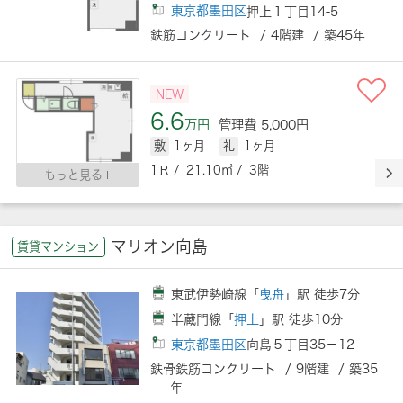
東京都墨田区
押上１丁目14-5
鉄筋コンクリート / 4階建 / 築45年
NEW
6.6
万円
管理費 5,000円
敷
1ヶ月
礼
1ヶ月
1Ｒ / 21.10㎡ / 3階
もっと見る
マリオン向島
賃貸マンション
東武伊勢崎線「
曳舟
」駅 徒歩7分
半蔵門線「
押上
」駅 徒歩10分
東京都墨田区
向島５丁目35－12
鉄骨鉄筋コンクリート / 9階建 / 築35
年