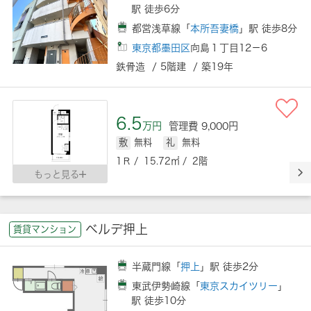
駅 徒歩6分
都営浅草線「
本所吾妻橋
」駅 徒歩8分
東京都墨田区
向島１丁目12－6
鉄骨造 / 5階建 / 築19年
6.5
万円
管理費 9,000円
敷
無料
礼
無料
1Ｒ / 15.72㎡ / 2階
もっと見る
ベルデ押上
賃貸マンション
半蔵門線「
押上
」駅 徒歩2分
東武伊勢崎線「
東京スカイツリー
」
駅 徒歩10分