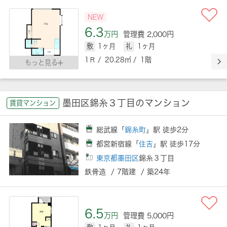
NEW
6.3
万円
管理費 2,000円
敷
1ヶ月
礼
1ヶ月
1Ｒ / 20.28㎡ / 1階
もっと見る
墨田区錦糸３丁目のマンション
賃貸マンション
総武線「
錦糸町
」駅 徒歩2分
都営新宿線「
住吉
」駅 徒歩17分
東京都墨田区
錦糸３丁目
鉄骨造 / 7階建 / 築24年
6.5
万円
管理費 5,000円