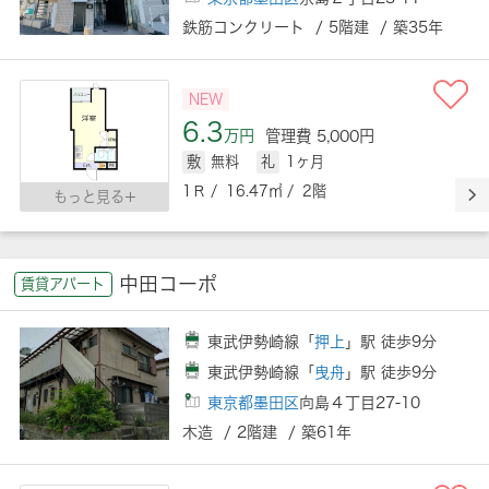
鉄筋コンクリート / 5階建 / 築35年
NEW
6.3
万円
管理費 5,000円
敷
無料
礼
1ヶ月
1Ｒ / 16.47㎡ / 2階
もっと見る
中田コーポ
賃貸アパート
東武伊勢崎線「
押上
」駅 徒歩9分
東武伊勢崎線「
曳舟
」駅 徒歩9分
東京都墨田区
向島４丁目27-10
木造 / 2階建 / 築61年