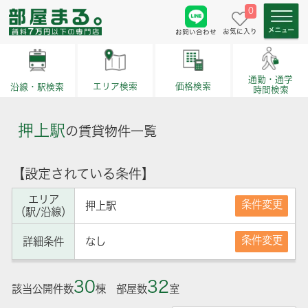
0
お気に入り
お問い合わせ
通勤・通学
価格検索
エリア検索
沿線・駅検索
時間検索
押上駅
の賃貸物件一覧
【設定されている条件】
エリア
条件変更
押上駅
（駅/沿線）
条件変更
詳細条件
なし
30
32
該当公開件数
棟 部屋数
室