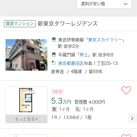
新東京タワーレジデンス
賃貸マンション
東武伊勢崎線「
東京スカイツリー
」
駅 徒歩2分
半蔵門線「
押上
」駅 徒歩8分
東京都墨田区
向島１丁目25-13
鉄骨造 / 4階建 / 築59年
NEW
5.3
万円
管理費 4,000円
敷
1ヶ月
礼
1ヶ月
1Ｒ / 13.68㎡ / 1階
もっと見る