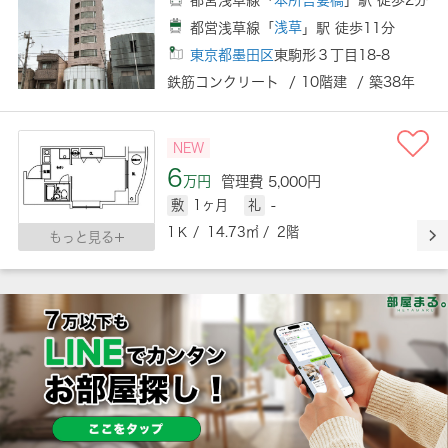
都営浅草線「
浅草
」駅 徒歩11分
東京都墨田区
東駒形３丁目18-8
鉄筋コンクリート / 10階建 / 築38年
NEW
6
万円
管理費 5,000円
敷
1ヶ月
礼
-
1Ｋ / 14.73㎡ / 2階
もっと見る