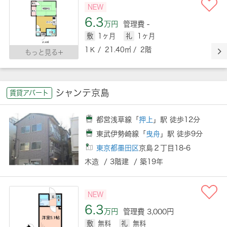
NEW
6.3
万円
管理費 -
敷
1ヶ月
礼
1ヶ月
1Ｋ / 21.40㎡ / 2階
もっと見る
シャンテ京島
賃貸アパート
都営浅草線「
押上
」駅 徒歩12分
東武伊勢崎線「
曳舟
」駅 徒歩9分
東京都墨田区
京島２丁目18-6
木造 / 3階建 / 築19年
NEW
6.3
万円
管理費 3,000円
敷
無料
礼
無料