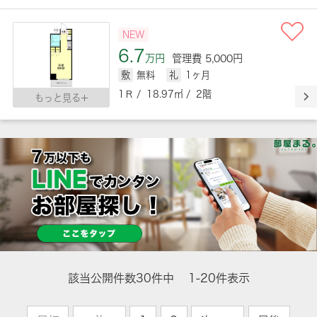
NEW
6.7
万円
管理費 5,000円
敷
無料
礼
1ヶ月
1Ｒ / 18.97㎡ / 2階
もっと見る
該当公開件数
30
件中
1-20件表示