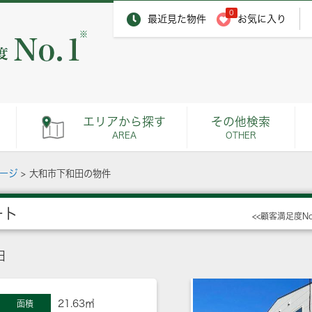
0
最近見た物件
お気に入り
※
エリアから探す
その他検索
AREA
OTHER
ページ
>
大和市下和田の物件
ート
<<顧客満足度N
田
21.63㎡
面積