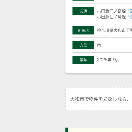
小田急江ノ島線「
交通
小田急江ノ島線「
神奈川県大和市下
所在地
南
方位
2025年 9月
築年
大和市で物件をお探しなら、