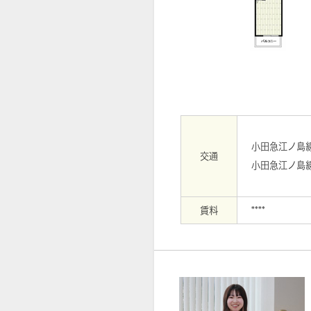
【外観】
小田急江ノ島
交通
小田急江ノ島
賃料
****