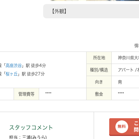
【外観】
情
所在地
神奈川県大
線「
高座渋谷
」駅 徒歩4分
種別/構造
アパート /
線「
桜ヶ丘
」駅 徒歩27分
向き
南
管理費等
****
敷金
****
スタッフコメント
担当：三浦(みうら)