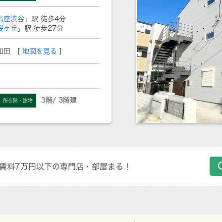
高座渋谷
」駅 徒歩4分
桜ヶ丘
」駅 徒歩27分
和田 [
地図を見る
]
3階/ 3階建
所在階・建物
賃料7万円以下の専門店・部屋まる！