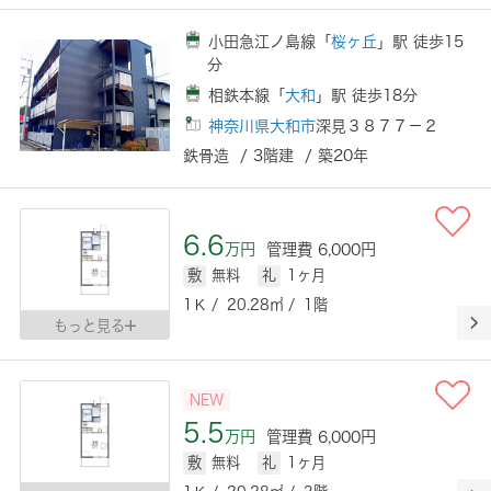
小田急江ノ島線「
桜ヶ丘
」駅 徒歩15
分
相鉄本線「
大和
」駅 徒歩18分
神奈川県大和市
深見３８７７－２
鉄骨造 / 3階建 / 築20年
6.6
万円
管理費 6,000円
敷
無料
礼
1ヶ月
1Ｋ / 20.28㎡ / 1階
もっと見る
NEW
5.5
万円
管理費 6,000円
敷
無料
礼
1ヶ月