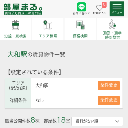
0
お気に入り
お問い合わせ
通勤・通学
価格検索
エリア検索
沿線・駅検索
時間検索
大和駅
の賃貸物件一覧
【設定されている条件】
エリア
条件変更
大和駅
（駅/沿線）
条件変更
詳細条件
なし
8
18
該当公開件数
棟 部屋数
室