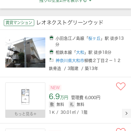
残りの空室2件を表示する
レオネクストグリーンウッド
賃貸マンション
小田急江ノ島線「
桜ヶ丘
」駅 徒歩13
分
相鉄本線「
大和
」駅 徒歩18分
神奈川県大和市
柳橋２丁目２－１２
鉄骨造 / 3階建 / 築13年
NEW
6.9
万円
管理費 6,000円
敷
無料
礼
無料
1Ｋ / 30.01㎡ / 1階
もっと見る