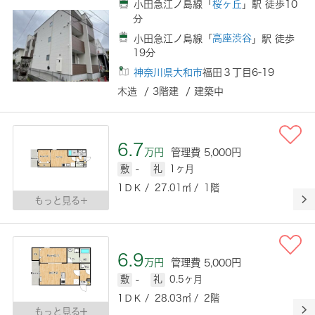
小田急江ノ島線「
桜ヶ丘
」駅 徒歩10
分
小田急江ノ島線「
高座渋谷
」駅 徒歩
19分
神奈川県大和市
福田３丁目6-19
木造 / 3階建 / 建築中
6.7
万円
管理費 5,000円
敷
-
礼
1ヶ月
1ＤＫ / 27.01㎡ / 1階
もっと見る
6.9
万円
管理費 5,000円
敷
-
礼
0.5ヶ月
1ＤＫ / 28.03㎡ / 2階
もっと見る