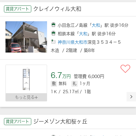
クレイノウィル大和
賃貸アパート
小田急江ノ島線「
大和
」駅 徒歩16分
相鉄本線「
大和
」駅 徒歩16分
神奈川県大和市
深見３５３４－５
木造 / 2階建 / 築8年
6.7
万円
管理費 6,000円
敷
無料
礼
1ヶ月
1Ｋ / 25.17㎡ / 1階
もっと見る
ジーメゾン大和桜ヶ丘
賃貸アパート