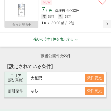
NEW
7
万円
管理費 6,000円
敷
無料
礼
無料
1Ｋ / 30.01㎡ / 2階
もっと見る
残りの空室1件を表示する
該当公開件数
8
件
【設定されている条件】
エリア
条件変更
大和駅
（駅/沿線）
条件変更
詳細条件
なし