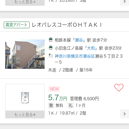
1Ｋ / 20.28㎡ / 3階
もっと見る
レオパレスコーポＯＨＴＡＫＩ
賃貸アパート
相鉄本線「
瀬谷
」駅 徒歩7分
小田急江ノ島線「
大和
」駅 徒歩23分
神奈川県横浜市瀬谷区
瀬谷５丁目２３
－５
木造 / 2階建 / 築16年
NEW
5.7
万円
管理費 6,500円
敷
無料
礼
1ヶ月
1Ｋ / 19.87㎡ / 2階
もっと見る