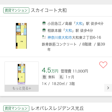
スカイコート大和
賃貸マンション
小田急江ノ島線「
大和
」駅 徒歩4分
相鉄本線「
大和
」駅 徒歩4分
神奈川県大和市
大和東２丁目6-16
鉄骨鉄筋コンクリート / 8階建 / 築39
年
4.5
万円
管理費 11,000円
敷
無料
礼
1ヶ月
1Ｋ / 18.20㎡ / 3階
もっと見る
レオパレスレジデンス光丘
賃貸マンション