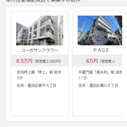
コーポサンフラワー
ＰＡＧＥ
6.5万円
6万円
（管理費:2,000円）
（管理費:-）
京成押上線「
押上
」駅 徒歩
半蔵門線「
錦糸町
」駅 徒歩
3分
11分
住所：墨田区業平４丁目
住所：墨田区横川２丁目