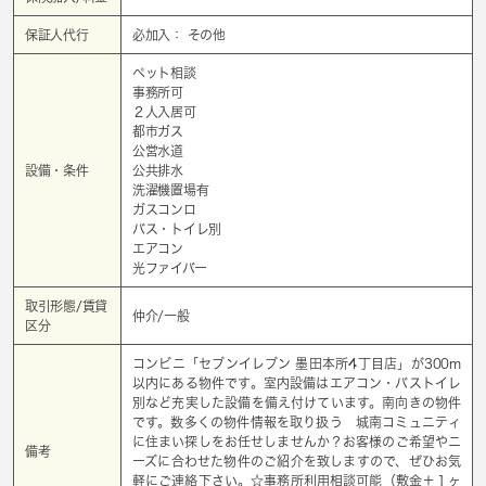
保証人代行
必加入： その他
ペット相談
事務所可
２人入居可
都市ガス
公営水道
設備・条件
公共排水
洗濯機置場有
ガスコンロ
バス・トイレ別
エアコン
光ファイバー
取引形態/賃貸
仲介/一般
区分
コンビニ「セブンイレブン 墨田本所4丁目店」が300m
以内にある物件です。室内設備はエアコン・バストイレ
別など充実した設備を備え付けています。南向きの物件
です。数多くの物件情報を取り扱う 城南コミュニティ
に住まい探しをお任せしませんか？お客様のご希望やニ
備考
ーズに合わせた物件のご紹介を致しますので、ぜひお気
軽にご連絡下さい。☆事務所利用相談可能（敷金＋１ヶ