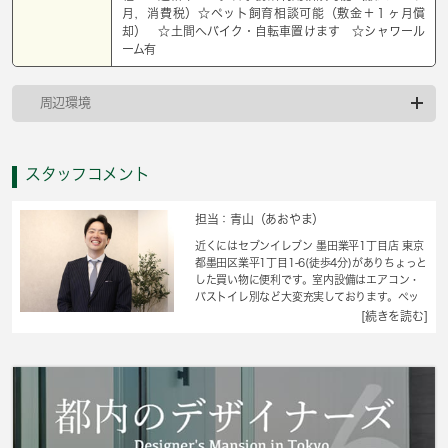
月，消費税）☆ペット飼育相談可能（敷金＋１ヶ月償
却） ☆土間へバイク・自転車置けます ☆シャワール
ーム有
周辺環境
スタッフコメント
担当：青山（あおやま）
近くにはセブンイレブン 墨田業平1丁目店 東京
都墨田区業平1丁目1-6(徒歩4分)がありちょっと
した買い物に便利です。室内設備はエアコン・
バストイレ別など大変充実しております。ペッ
トがお好きな方にうれしい、ペット相談可の物
[続きを読む]
件です。やわらかい質感で衛生的なクッション
フロアが設置されています。こちらの物件はア
パートです。お部屋探しも楽しくワクワクしな
がら選びましょう。墨田区エリアの都営浅草線
本所吾妻橋近くの情報が満載です。是非、お問
い合せ下さい。