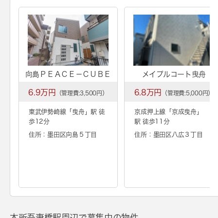
向島ＰＥＡＣＥ－ＣＵＢＥ
メイプルコート曳舟
6.9万円
6.8万円
（管理費:3,500円）
（管理費:5,000円）
東武伊勢崎線「
曳舟
」駅 徒
京成押上線「
京成曳舟
」
歩12分
駅 徒歩11分
住所：墨田区向島５丁目
住所：墨田区八広３丁目
本所吾妻橋駅周辺で募集中の物件