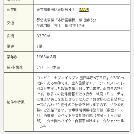
所在地
東京都墨田区東駒形４丁目[
MAP
]
都営浅草線「
本所吾妻橋
」駅 徒歩5分
交通
半蔵門線「
押上
」駅 徒歩12分
面積
33.70㎡
階建
1階
築年数
1963年 8月
種別/構造
アパート /木造
コンビニ「セブンイレブン 墨田本所4丁目店」が300m
以内にある物件です。室内設備はエアコン・バストイレ
別など充実した設備を備え付けています。南向きの物件
です。数多くの物件情報を取り扱う 城南コミュニティ
に住まい探しをお任せしませんか？お客様のご希望やニ
物件の特徴
ーズに合わせた物件のご紹介を致しますので、ぜひお気
軽にご連絡下さい。☆事務所利用相談可能（敷金＋１ヶ
月，消費税）☆ペット飼育相談可能（敷金＋１ヶ月償
却） ☆土間へバイク・自転車置けます ☆シャワール
ーム有