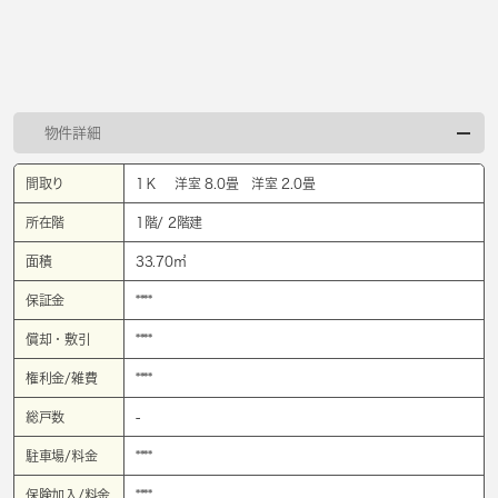
物件詳細
間取り
1Ｋ 洋室 8.0畳 洋室 2.0畳
所在階
1階/ 2階建
面積
33.70㎡
保証金
****
償却・敷引
****
権利金/雑費
****
総戸数
-
駐車場/料金
****
保険加入/料金
****