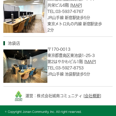
共栄ビル6階
[MAP]
TEL:03-5937-6767
JR山手線 新宿駅徒歩5分
東京メトロ丸の内線 新宿駅徒歩
2分
池袋店
〒170-0013
東京都豊島区東池袋1-25-3
第2はやかわビル1階
[MAP]
TEL:03-5927-8753
JR山手線 池袋駅徒歩5分
運営：株式会社城南コミュニティ [
会社概要
]
© Copyright Jonan Community, Inc. All right reserved.