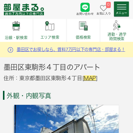
0
お気に入り
お問い合わせ
通勤・通学
価格検索
エリア検索
沿線・駅検索
時間検索
墨田区でお探しなら、賃料7万円以下の専門店・部屋まる！
墨田区東駒形４丁目のアパート
住所：東京都墨田区東駒形４丁目[
MAP
]
外観・内観写真