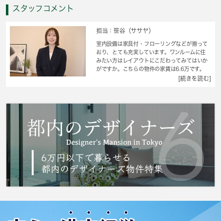
スタッフコメント
担当：笹谷（ササヤ）
室内設備は家具付・フローリングなどが揃って
おり、とても充実しています。ワンルームに住
みたい方はレイアウトにこだわってみてはいか
がですか。こちらの物件の家賃は6.6万です。
2026年4月の入居期日指定です。ご注意くださ
[続きを読む]
い。こちらのお部屋で新しい生活を始めてみま
せんか。住まい探しの際には、実際に住んでみ
た時のことを想像しながら進めていくことが大
事です。より良い住まいをご提供致します。