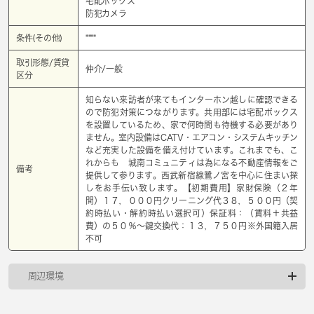
宅配ボックス
防犯カメラ
条件(その他)
****
取引形態/賃貸
仲介/一般
区分
知らない来訪者が来てもインターホン越しに確認できる
ので防犯対策につながります。共用部には宅配ボックス
を設置しているため、家で何時間も待機する必要があり
ません。室内設備はCATV・エアコン・システムキッチン
など充実した設備を備え付けています。これまでも、こ
れからも 城南コミュニティは為になる不動産情報をご
備考
提供して参ります。西武新宿線鷺ノ宮を中心に住まい探
しをお手伝い致します。【初期費用】家財保険（２年
間）１７，０００円クリーニング代３８，５００円（契
約時払い・解約時払い選択可）保証料：（賃料＋共益
費）の５０％～鍵交換代：１３，７５０円※外国籍入居
不可
周辺環境