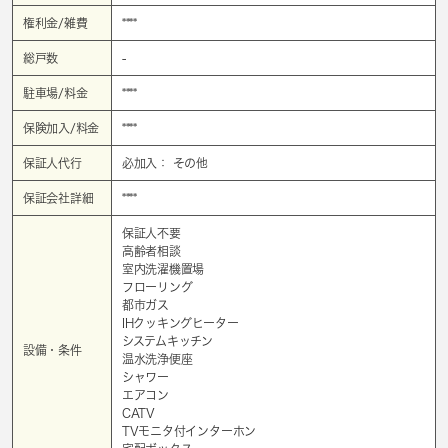
権利金/雑費
****
総戸数
-
駐車場/料金
****
保険加入/料金
****
保証人代行
必加入： その他
保証会社詳細
****
保証人不要
高齢者相談
室内洗濯機置場
フローリング
都市ガス
IHクッキングヒーター
システムキッチン
設備・条件
温水洗浄便座
シャワー
エアコン
CATV
TVモニタ付インターホン