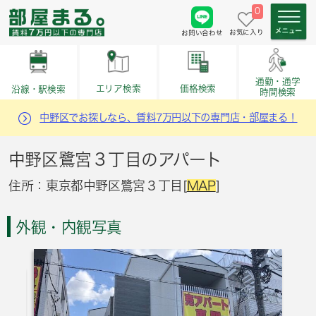
0
お気に入り
お問い合わせ
通勤・通学
価格検索
エリア検索
沿線・駅検索
時間検索
中野区でお探しなら、賃料7万円以下の専門店・部屋まる！
中野区鷺宮３丁目のアパート
住所：東京都中野区鷺宮３丁目[
MAP
]
外観・内観写真