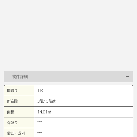
物件詳細
間取り
1Ｒ
所在階
3階/ 3階建
面積
14.01㎡
保証金
****
償却・敷引
****