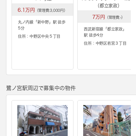
（都立家政）
6.1万円
（管理費:3,000円）
7万円
（管理費:-）
丸ノ内線「
新中野
」駅 徒歩
5分
西武新宿線「
都立家政
」
駅 徒歩4分
住所：中野区中央５丁目
住所：中野区若宮３丁目
鷺ノ宮駅周辺で募集中の物件