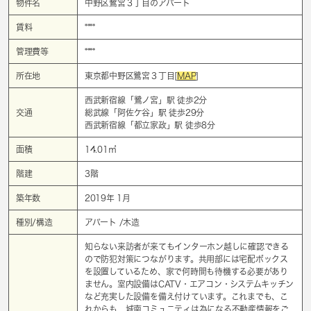
物件名
中野区鷺宮３丁目のアパート
賃料
****
管理費等
****
所在地
東京都中野区鷺宮３丁目[
MAP
]
西武新宿線「
鷺ノ宮
」駅 徒歩2分
交通
総武線「
阿佐ケ谷
」駅 徒歩29分
西武新宿線「
都立家政
」駅 徒歩8分
面積
14.01㎡
階建
3階
築年数
2019年 1月
種別/構造
アパート /木造
知らない来訪者が来てもインターホン越しに確認できる
ので防犯対策につながります。共用部には宅配ボックス
を設置しているため、家で何時間も待機する必要があり
ません。室内設備はCATV・エアコン・システムキッチン
など充実した設備を備え付けています。これまでも、こ
れからも 城南コミュニティは為になる不動産情報をご