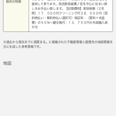
物件の特徴
提供して参ります。西武新宿線鷺ノ宮を中心に住まい探
しをお手伝い致します。【初期費用】家財保険（２年
間）１７，０００円クリーニング代３８，５００円（契
約時払い・解約時払い選択可）保証料：（賃料＋共益
費）の５０％～鍵交換代：１３，７５０円※外国籍入居
不可
※過去から現在までに部屋まる。に掲載された不動産情報と提携先の地図情報を
元に生成した参考情報です。
地図