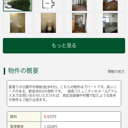
もっと見る
物件の概要
情報の見方
最寄りの公園中村緑地(徒歩4分)。こちらの物件はアパートです。高いニ
ーズのある、駅徒歩9分の物件です。 城南コミュニティのメールアドレ
スまでお問い合わせいただければ、西武池袋線中村橋で似たような条件
の物件もご紹介出来ます。
賃料
6.9
万円
管理費等
1,000円