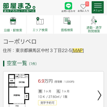
0
お気に入り
お問い合わせ
通勤・通学
価格検索
エリア検索
沿線・駅検索
時間検索
コーポリベロ
住所：東京都練馬区中村３丁目22-5[
MAP
]
空室一覧
（1件）
6.9
万円
(管理費：1,000円)
敷
1ヶ月
礼
1ヶ月
1ＤＫ / 27.60㎡ / 1階
見学予約可