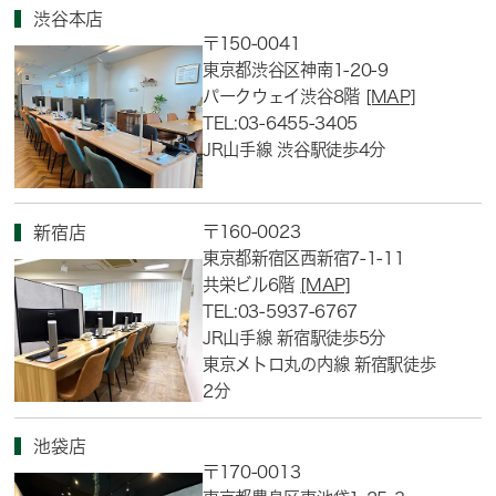
渋谷本店
〒150-0041
東京都渋谷区神南1-20-9
パークウェイ渋谷8階
[MAP]
TEL:03-6455-3405
JR山手線 渋谷駅徒歩4分
〒160-0023
新宿店
東京都新宿区西新宿7-1-11
共栄ビル6階
[MAP]
TEL:03-5937-6767
JR山手線 新宿駅徒歩5分
東京メトロ丸の内線 新宿駅徒歩
2分
池袋店
〒170-0013