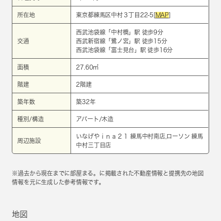
所在地
東京都練馬区中村３丁目22-5[
MAP
]
西武池袋線
「
中村橋
」駅 徒歩9分
交通
西武新宿線
「
鷺ノ宮
」駅 徒歩15分
西武池袋線
「
富士見台
」駅 徒歩16分
面積
27.60㎡
階建
2階建
築年数
築32年
種別/構造
アパート/木造
いなげやｉｎａ２１ 練馬中村南店,ローソン 練馬
周辺施設
中村三丁目店
※過去から現在までに部屋まる。に掲載された不動産情報と提携先の地図
情報を元に生成した参考情報です。
地図