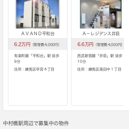
ＡＶＡＮＤ平和台
Ａ－レジデンス井荻
6.2万円
6.6万円
（管理費:4,000円）
（管理費:4,000円）
有楽町線「
平和台
」駅 徒歩
西武新宿線「
井荻
」駅 徒歩
9分
10分
住所：練馬区早宮４丁目
住所：練馬区南田中１丁目
中村橋駅周辺で募集中の物件