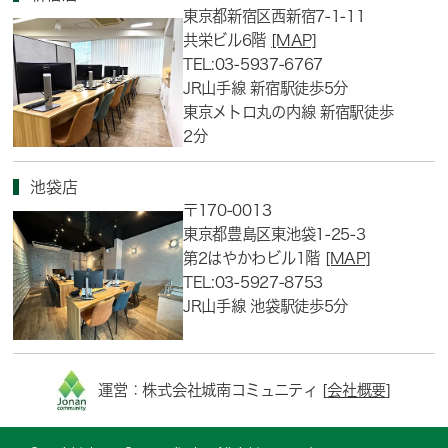
東京都新宿区西新宿7-1-11
共栄ビル6階
[MAP]
TEL:03-5937-6767
JR山手線 新宿駅徒歩5分
東京メトロ丸の内線 新宿駅徒歩
2分
池袋店
〒170-0013
東京都豊島区東池袋1-25-3
第2はやかわビル1階
[MAP]
TEL:03-5927-8753
JR山手線 池袋駅徒歩5分
運営：株式会社城南コミュニティ [
会社概要
]