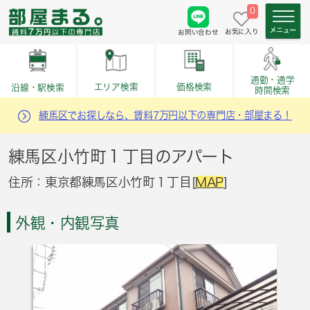
0
お気に入り
お問い合わせ
通勤・通学
価格検索
エリア検索
沿線・駅検索
時間検索
練馬区でお探しなら、賃料7万円以下の専門店・部屋まる！
練馬区小竹町１丁目のアパート
住所：東京都練馬区小竹町１丁目[
MAP
]
外観・内観写真