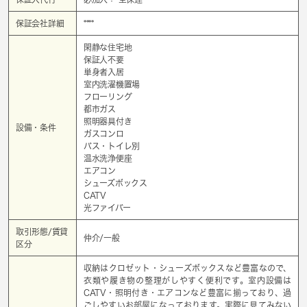
保証会社詳細
****
閑静な住宅地
保証人不要
単身者入居
室内洗濯機置場
フローリング
都市ガス
照明器具付き
設備・条件
ガスコンロ
バス・トイレ別
温水洗浄便座
エアコン
シューズボックス
CATV
光ファイバー
取引形態/賃貸
仲介/一般
区分
収納はクロゼット・シューズボックスなど豊富なので、
衣類や履き物の整理がしやすく便利です。室内設備は
CATV・照明付き・エアコンなど豊富に揃っており、過
ごしやすいお部屋になっております。実際に見てみない