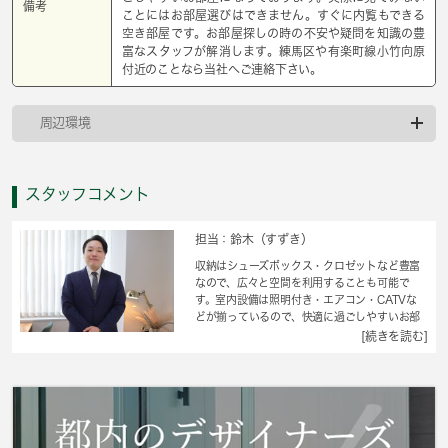
備考
ことにはお部屋選びはできません。すぐに内覧もできる
空き部屋です。お部屋探しの時の不安や疑問を知識の豊
富なスタッフが解消します。練馬区や有楽町線小竹向原
付近のことなら当社へご連絡下さい。
周辺環境
スタッフコメント
担当：鈴木（すずき）
収納はシューズボックス・クロゼットなど豊富
なので、広々と空間を利用することも可能で
す。室内設備は照明付き・エアコン・CATVな
どが揃っているので、快適に過ごしやすいお部
屋になります。こちらは1ヶ月の家賃が7万円の
[続きを読む]
お部屋です。バストイレが別々になっている物
件です。ワンルームとはちがった素敵なキッチ
ンがあるお住まいです。こちらのお部屋は角部
屋です。練馬区エリアにある賃貸情報のことな
ら、地域に密着した当社へお任せ下さい。当社
は、多種多様な賃貸情報を取り扱っておりま