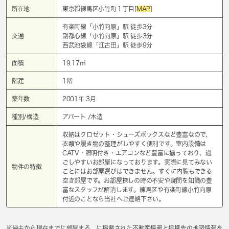
所在地
東京都練馬区小竹町１丁目[
MAP
]
有楽町線「
小竹向原
」駅 徒歩3分
交通
副都心線「
小竹向原
」駅 徒歩3分
西武池袋線「
江古田
」駅 徒歩9分
面積
19.17㎡
階建
1階
築年数
2001年 3月
種別/構造
アパート /木造
収納はクロゼット・シューズボックスなど豊富なので、
衣類や履き物の整理がしやすく便利です。室内設備は
CATV・照明付き・エアコンなど豊富に揃っており、過
ごしやすいお部屋になっております。実際に見てみない
物件の特徴
ことにはお部屋選びはできません。すぐに内覧もできる
空き部屋です。お部屋探しの時の不安や疑問を知識の豊
富なスタッフが解消します。練馬区や有楽町線小竹向原
付近のことなら当社へご連絡下さい。
※過去から現在までに部屋まる。に掲載された不動産情報と提携先の地図情報を