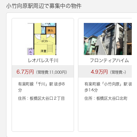
小竹向原駅周辺で募集中の物件
レオパレス千川
フロンティアハイム
6.7万円
4.9万円
（管理費:11,000円）
（管理費:-）
有楽町線「
千川
」駅 徒歩8
有楽町線「
小竹向原
」駅 徒
分
歩14分
住所：板橋区大谷口２丁目
住所：板橋区大谷口北町