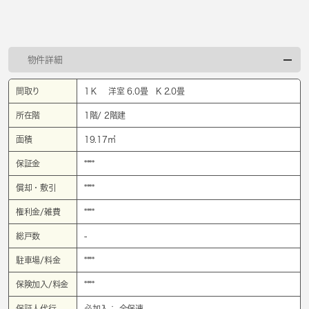
物件詳細
間取り
1Ｋ 洋室 6.0畳 K 2.0畳
所在階
1階/ 2階建
面積
19.17㎡
保証金
****
償却・敷引
****
権利金/雑費
****
総戸数
-
駐車場/料金
****
保険加入/料金
****
保証人代行
必加入： 全保連