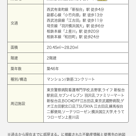
西武有楽町線
「
新桜台
」駅 徒歩4分
副都心線
「
小竹向原
」駅 徒歩13分
西武池袋線
「
江古田
」駅 徒歩11分
交通
埼京線
「
羽沢横浜国大
」駅 徒歩6分
相鉄本線
「
上星川
」駅 徒歩20分
相鉄本線
「
和田町
」駅 徒歩24分
面積
20.45㎡～28.20㎡
階建
2階建
築年数
築46年
種別/構造
マンション/鉄筋コンクリート
東京警察病院看護専門学校,吉野家,ライフ 新桜台
駅前店,セブンイレブン 羽沢店,ファミリーマート
新桜台店,BOOKOFF江古田店,東京武蔵野病院,ゲ
周辺施設
オ江古田駅北口店,TSUTAYA 江古田店,練馬桜台
二郵便局,ソーテツローゼン,横浜国立大学,そうて
つローゼン上星川店
※過去から現在までに部屋まる。に掲載された不動産情報と提携先の地図