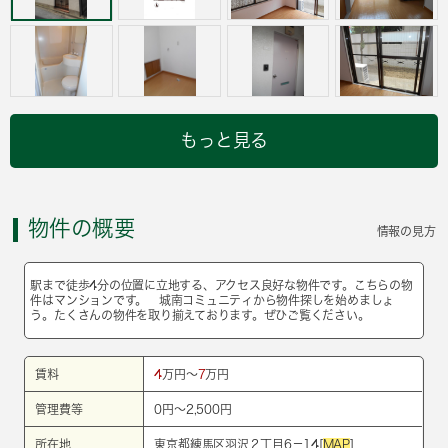
もっと見る
物件の概要
情報の見方
駅まで徒歩4分の位置に立地する、アクセス良好な物件です。こちらの物
件はマンションです。 城南コミュニティから物件探しを始めましょ
う。たくさんの物件を取り揃えております。ぜひご覧ください。
賃料
4
万円～
7
万円
管理費等
0円～2,500円
所在地
東京都練馬区羽沢２丁目6－14[
MAP
]