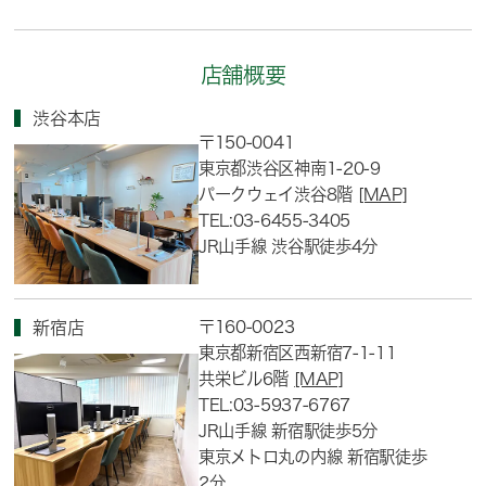
店舗概要
渋谷本店
〒150-0041
東京都渋谷区神南1-20-9
パークウェイ渋谷8階
[MAP]
TEL:03-6455-3405
JR山手線 渋谷駅徒歩4分
〒160-0023
新宿店
東京都新宿区西新宿7-1-11
共栄ビル6階
[MAP]
TEL:03-5937-6767
JR山手線 新宿駅徒歩5分
東京メトロ丸の内線 新宿駅徒歩
2分