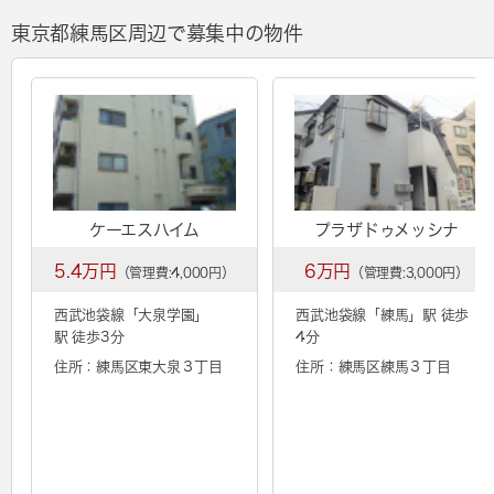
東京都練馬区周辺で募集中の物件
ケーエスハイム
プラザドゥメッシナ
5.4万円
6万円
（管理費:4,000円）
（管理費:3,000円）
西武池袋線「
大泉学園
」
西武池袋線「
練馬
」駅 徒歩
駅 徒歩3分
4分
住所：練馬区東大泉３丁目
住所：練馬区練馬３丁目