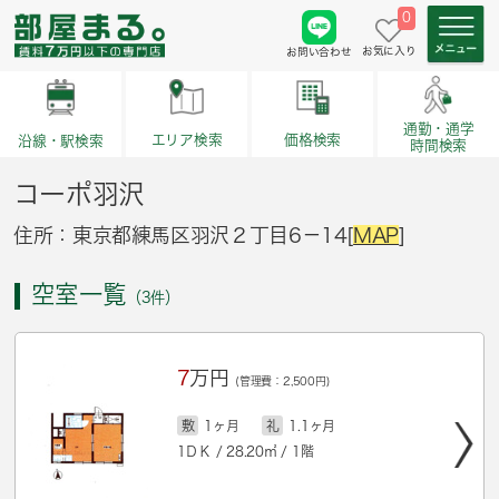
0
お気に入り
お問い合わせ
通勤・通学
価格検索
エリア検索
沿線・駅検索
時間検索
コーポ羽沢
住所：東京都練馬区羽沢２丁目6－14[
MAP
]
空室一覧
（3件）
7
万円
(管理費：2,500円)
敷
1ヶ月
礼
1.1ヶ月
1ＤＫ / 28.20㎡ / 1階