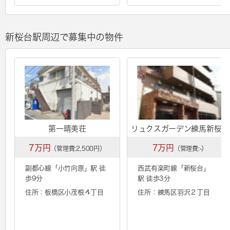
新桜台駅周辺で募集中の物件
第一晴美荘
リュクスガーデン練馬新桜台
7万円
7万円
（管理費:2,500円）
（管理費:-）
副都心線「
小竹向原
」駅 徒
西武有楽町線「
新桜台
」
歩9分
駅 徒歩3分
住所：板橋区小茂根４丁目
住所：練馬区羽沢２丁目