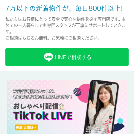
無/0円
7万以下の新着物件が、毎日800件以上!
保険加入/料金
私たちはお客様にとって安全で安心な物件を探す専門店です。初
めての一人暮らしでも専門スタッフが丁寧にサポートしていきま
有/-
す。
ご相談はもちろん無料。お気軽にご相談ください。
保険名/保険期間
-/-
LINEで相談する
保証人代行
必加入
保証会社詳細
（初回保証料総賃料の50％、1年更新時20,000円）
賃貸区分/契約期間
一般/2年
取引形態