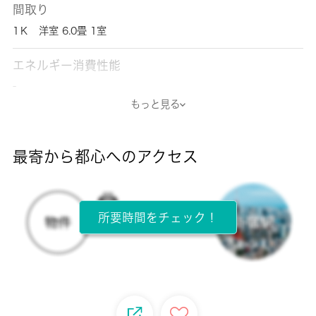
間取り
1Ｋ 洋室 6.0畳 1室
エネルギー消費性能
-
もっと見る
断熱性能
-
最寄から都心へのアクセス
目安光熱費
-
所要時間をチェック！
所在階
2階 / 2階建
面積
21.17㎡