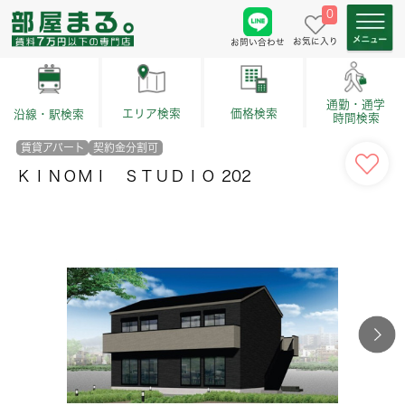
0
お気に入り
お問い合わせ
通勤・通学
価格検索
エリア検索
沿線・駅検索
時間検索
賃貸アパート
契約金分割可
ＫＩＮＯＭＩ ＳＴＵＤＩＯ 202