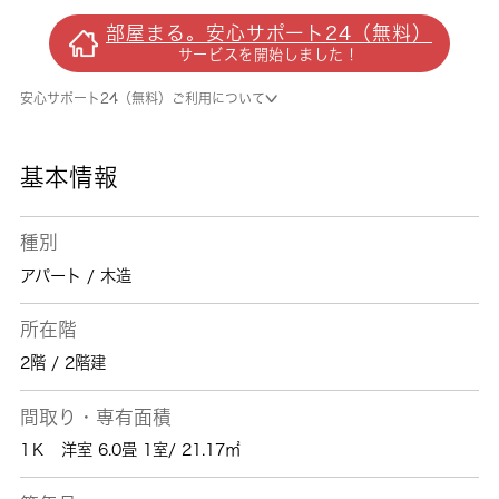
場を使えば居住スペースを広く確保できます。
部屋まる。安心サポート24（無料）
スケジュール調整が難しい方にとってインター
サービスを開始しました！
ネットが無料であるため、インターネット回線
の工事が不要で便利です。これからペットを育
安心サポート24（無料）ご利用について
てたい方にもご紹介したい、ペット飼育可の物
件です。桜木周辺で暮らせば、交通面で不便を
感じることも少ないでしょう。お引っ越しをお
基本情報
考えなら、お気軽にお問い合わせ下さい。
種別
アパート / 木造
所在階
2階 / 2階建
間取り・専有面積
1Ｋ 洋室 6.0畳 1室/ 21.17㎡