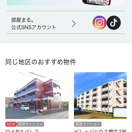
仲介
部屋まる。
備考
公式SNSアカウント
浴室乾燥機を設置しているので、外に干したくない日でもバスル
ームに干せば効率よくカラッと乾かせます。玄関先まで覗き穴を
覗きに行かなくてもインターホン越しに誰が来たのかを確認でき
るので安心感があります。収納はクロゼット・シューズボックス
など豊富なので、衣類や履き物の整理がしやすく便利です。交通
同じ地区のおすすめ物件
の便の良さは、住まい探しの大事な決め手です。桜木周辺のお部
屋探しなら、当社へお気軽にご相談ください。
NEW
賃貸マンション
賃貸マンション
ロイヤルパレス
ビレッジハウス愛生7号棟