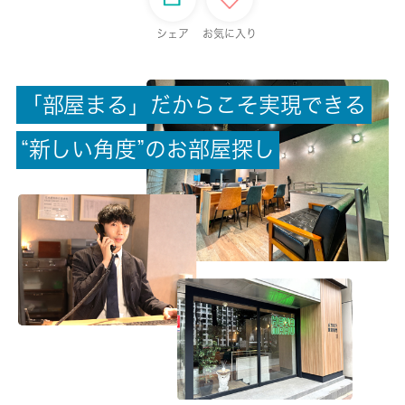
保証金
シェア
お気に入り
0ヶ月
「
部
屋
ま
る
」
だ
か
ら
こ
そ
実
現
で
き
る
償却/敷引
-/-
“
新
し
い
角
度
”
の
お
部
屋
探
し
権利金/雑費
-/-
総戸数
8戸
現状/入居可能日
未完成/2026-09月中旬
駐車場/料金