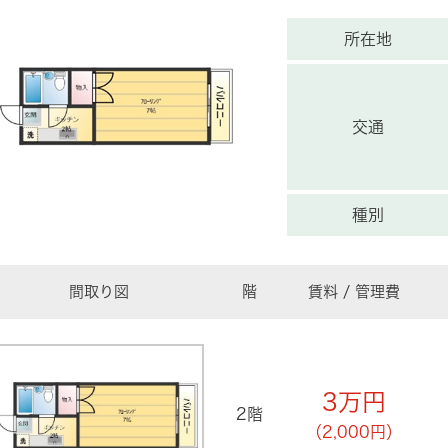
所在地
交通
種別
間取り図
階
賃料 / 管理費
3
万円
2階
（2,000円）