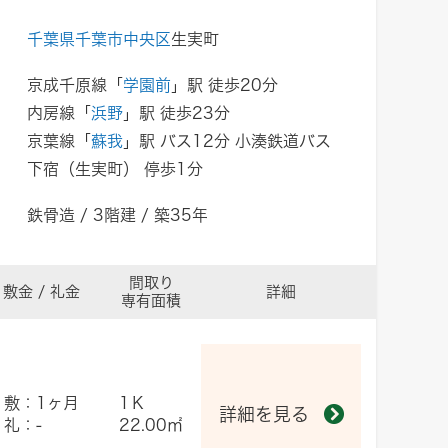
千葉県千葉市中央区
生実町
京成千原線「
学園前
」駅 徒歩20分
内房線「
浜野
」駅 徒歩23分
京葉線「
蘇我
」駅 バス12分 小湊鉄道バス
下宿（生実町） 停歩1分
鉄骨造 / 3階建 / 築35年
間取り
敷金 / 礼金
詳細
専有面積
敷：1ヶ月
1Ｋ
詳細を見る
礼：-
22.00㎡