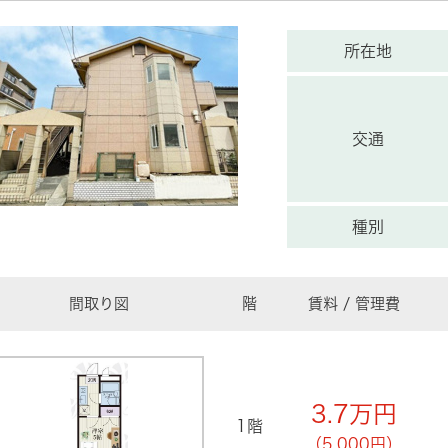
所在地
交通
種別
間取り図
階
賃料 / 管理費
3.7
万円
1階
（5,000円）