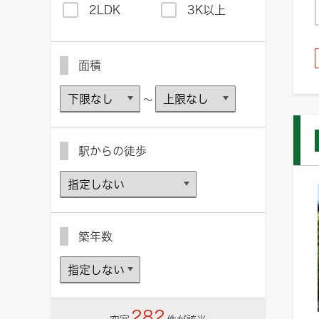
2LDK
3K以上
面積
～
駅からの徒歩
築年数
282