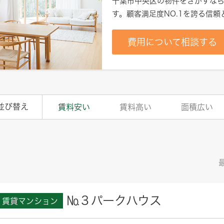
千葉市中央区
の物件をさがすなら
す。顧客満足度NO.1を誇る信
費用について相談する
並び替え
賃料安い
賃料高い
面積広い
№３パークハウス
賃貸マンション