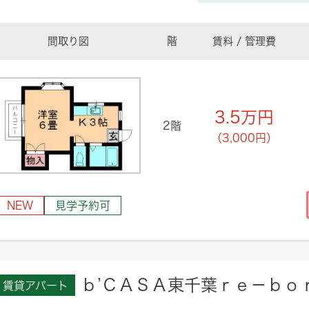
間取り図
階
賃料 / 管理費
3.5
万円
2階
（3,000円）
NEW
見学予約可
ｂ’ＣＡＳＡ東千葉ｒｅ－ｂｏ
賃貸アパート