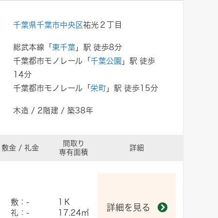
千葉県千葉市中央区
祐光２丁目
総武本線「
東千葉
」駅 徒歩8分
千葉都市モノレール「
千葉公園
」駅 徒歩
14分
千葉都市モノレール「
栄町
」駅 徒歩15分
木造 / 2階建 / 築38年
間取り
敷金 / 礼金
詳細
専有面積
敷：-
1Ｋ
詳細を見る
礼：-
17.24㎡