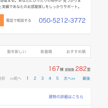
部屋まる。あなたにぴったりの物件が 見つかりま
頼と実績であなたのお部屋探しをしっかりサポート。
050-5212-3772
電話で相談する
築年新しい
新着順
おすすめ順
167
282
棟
室
部屋数
最初
<<前へ
1
2
3
4
5
次へ>>
最後
建物の詳細はこちら