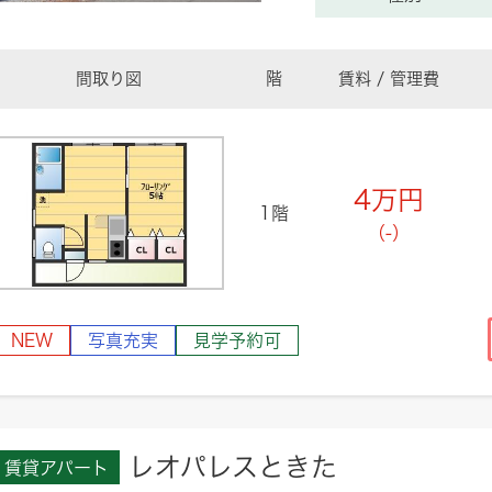
間取り図
階
賃料 / 管理費
4
万円
1階
（-）
NEW
写真充実
見学予約可
レオパレスときた
賃貸アパート