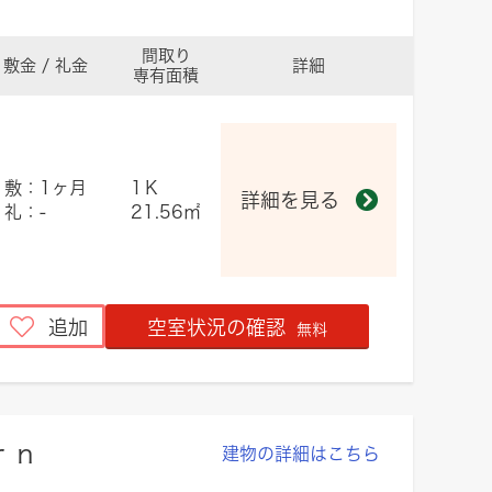
間取り
敷金 / 礼金
詳細
専有面積
敷：1ヶ月
1Ｋ
詳細を見る
礼：-
21.56㎡
追加
空室状況の確認
無料
ｒｎ
建物の詳細はこちら