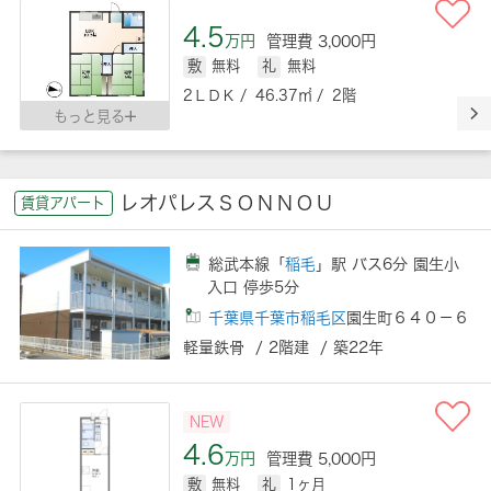
4.5
万円
管理費 3,000円
敷
無料
礼
無料
2ＬＤＫ / 46.37㎡ / 2階
もっと見る
レオパレスＳＯＮＮＯＵ
賃貸アパート
総武本線「
稲毛
」駅 バス6分 園生小
入口 停歩5分
千葉県千葉市稲毛区
園生町６４０－６
軽量鉄骨 / 2階建 / 築22年
NEW
4.6
万円
管理費 5,000円
敷
無料
礼
1ヶ月