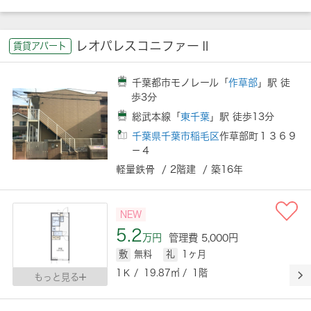
レオパレスコニファーⅡ
賃貸アパート
千葉都市モノレール「
作草部
」駅 徒
歩3分
総武本線「
東千葉
」駅 徒歩13分
千葉県千葉市稲毛区
作草部町１３６９
－４
軽量鉄骨 / 2階建 / 築16年
NEW
5.2
万円
管理費 5,000円
敷
無料
礼
1ヶ月
1Ｋ / 19.87㎡ / 1階
もっと見る