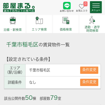
0
お気に入り
お問い合わせ
通勤・通学
価格検索
エリア検索
沿線・駅検索
時間検索
千葉市稲毛区
の賃貸物件一覧
【設定されている条件】
エリア
条件変更
千葉市稲毛区
（駅/沿線）
条件変更
詳細条件
なし
50
79
該当公開件数
棟 部屋数
室