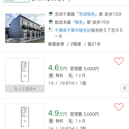
京成千葉線「
京成稲毛
」駅 徒歩12分
総武本線「
稲毛
」駅 徒歩15分
千葉県千葉市稲毛区
稲毛町５丁目９５
－８
軽量鉄骨 / 2階建 / 築21年
4.6
万円
管理費 5,000円
敷
無料
礼
1ヶ月
1Ｋ / 19.87㎡ / 1階
もっと見る
4.9
万円
管理費 5,000円
敷
無料
礼
1ヶ月
1Ｋ / 19.87㎡ / 2階