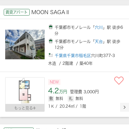
MOON SAGAⅡ
賃貸アパート
千葉都市モノレール「
穴川
」駅 徒歩6
分
千葉都市モノレール「
天台
」駅 徒歩
12分
千葉県千葉市稲毛区
穴川町377-3
木造 / 2階建 / 築40年
NEW
4.2
万円
管理費 3,000円
敷
無料
礼
無料
1Ｋ / 20.24㎡ / 1階
もっと見る