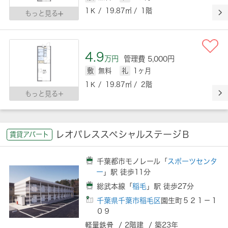
1Ｋ / 19.87㎡ / 1階
もっと見る
4.9
万円
管理費 5,000円
敷
無料
礼
1ヶ月
1Ｋ / 19.87㎡ / 2階
もっと見る
レオパレススペシャルステージＢ
賃貸アパート
千葉都市モノレール「
スポーツセンタ
ー
」駅 徒歩11分
総武本線「
稲毛
」駅 徒歩27分
千葉県千葉市稲毛区
園生町５２１－１
０９
軽量鉄骨 / 2階建 / 築23年