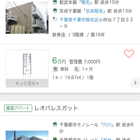
総武本線「
稲毛
」駅 徒歩10分
京成千葉線「
京成稲毛
」駅 徒歩13分
千葉県千葉市稲毛区
小仲台７丁目３２
－９
鉄骨造 / 3階建 / 築16年
6
万円
管理費 7,000円
敷
無料
礼
1ヶ月
1Ｋ / 19.87㎡ / 1階
もっと見る
レオパレスガット
賃貸アパート
千葉都市モノレール「
穴川
」駅 徒歩6
分
千葉都市モノレール「
天台
」駅 徒歩