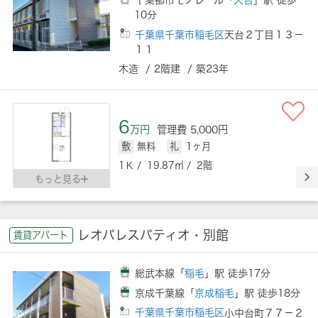
10分
千葉県千葉市稲毛区
天台２丁目１３－
１１
木造 / 2階建 / 築23年
6
万円
管理費 5,000円
敷
無料
礼
1ヶ月
1Ｋ / 19.87㎡ / 2階
もっと見る
レオパレスパティオ・別館
賃貸アパート
総武本線「
稲毛
」駅 徒歩17分
京成千葉線「
京成稲毛
」駅 徒歩18分
千葉県千葉市稲毛区
小中台町７７－２