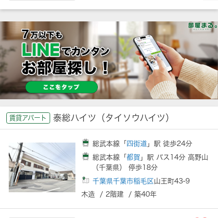
泰総ハイツ（タイソウハイツ）
賃貸アパート
総武本線「
四街道
」駅 徒歩24分
総武本線「
都賀
」駅 バス14分 高野山
（千葉県） 停歩18分
千葉県千葉市稲毛区
山王町43-9
木造 / 2階建 / 築40年