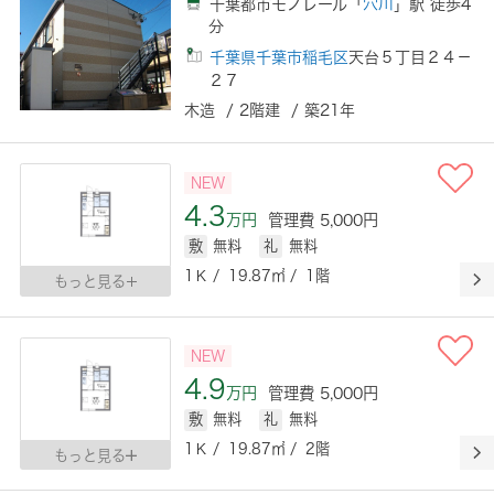
千葉都市モノレール「
穴川
」駅 徒歩4
分
千葉県千葉市稲毛区
天台５丁目２４－
２７
木造 / 2階建 / 築21年
NEW
4.3
万円
管理費 5,000円
敷
無料
礼
無料
1Ｋ / 19.87㎡ / 1階
もっと見る
NEW
4.9
万円
管理費 5,000円
敷
無料
礼
無料
1Ｋ / 19.87㎡ / 2階
もっと見る