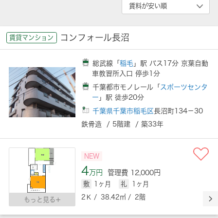
コンフォール長沼
賃貸マンション
総武線「
稲毛
」駅 バス17分 京葉自動
車教習所入口 停歩1分
千葉都市モノレール「
スポーツセンタ
ー
」駅 徒歩20分
千葉県千葉市稲毛区
長沼町134－30
鉄骨造 / 5階建 / 築33年
NEW
4
万円
管理費 12,000円
敷
1ヶ月
礼
1ヶ月
2Ｋ / 38.42㎡ / 2階
もっと見る