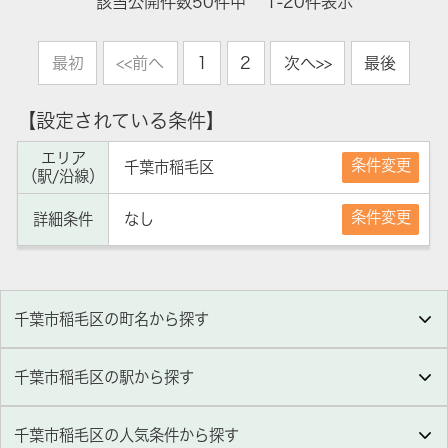
該当公開件数
50
件中
1-20件表示
最初
<<前へ
1
2
次へ>>
最後
【設定されている条件】
エリア
条件変更
千葉市稲毛区
（駅/沿線）
条件変更
詳細条件
なし
千葉市稲毛区の町名から探す
千葉市稲毛区の駅から探す
千葉市稲毛区
の人気条件から探す