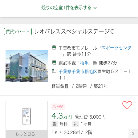
残りの空室1件を表示する
レオパレススペシャルステージＣ
賃貸アパート
千葉都市モノレール「
スポーツセンタ
ー
」駅 徒歩11分
総武本線「
稲毛
」駅 徒歩27分
千葉県千葉市稲毛区
園生町５２１－１
１１
軽量鉄骨 / 2階建 / 築21年
NEW
4.3
万円
管理費 5,000円
敷
無料
礼
1ヶ月
1Ｋ / 20.28㎡ / 2階
もっと見る