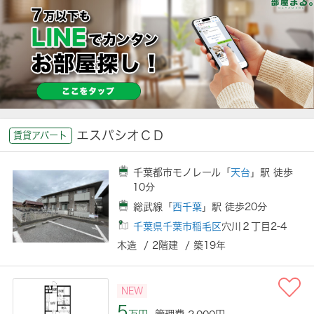
エスパシオＣＤ
賃貸アパート
千葉都市モノレール「
天台
」駅 徒歩
10分
総武線「
西千葉
」駅 徒歩20分
千葉県千葉市稲毛区
穴川２丁目2-4
木造 / 2階建 / 築19年
NEW
5