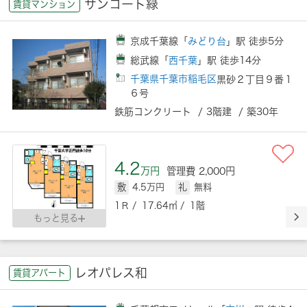
サンコート緑
賃貸マンション
京成千葉線「
みどり台
」駅 徒歩5分
総武線「
西千葉
」駅 徒歩14分
千葉県千葉市稲毛区
黒砂２丁目９番１
６号
鉄筋コンクリート / 3階建 / 築30年
4.2
万円
管理費 2,000円
敷
4.5万円
礼
無料
1Ｒ / 17.64㎡ / 1階
もっと見る
レオパレス和
賃貸アパート