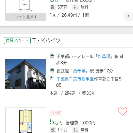
万円
管理費 2,000円
敷
5万円
礼
無料
1Ｋ / 26.49㎡ / 1階
もっと見る
T・Kハイツ
賃貸アパート
千葉都市モノレール「
作草部
」駅 徒
歩3分
総武線「
西千葉
」駅 徒歩17分
千葉県千葉市稲毛区
作草部２丁目8-
85
木造 / 2階建 / 築30年
NEW
5
万円
管理費 1,000円
敷
1ヶ月
礼
無料