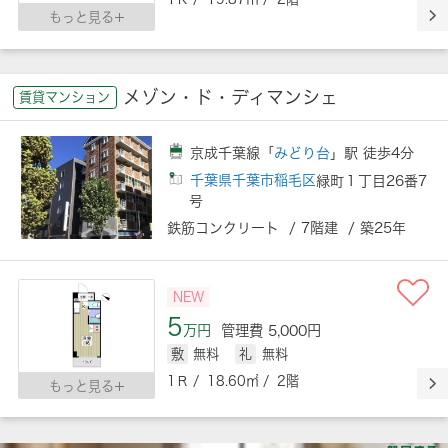
もっと見る
メゾン・ド・ディマンシェ
賃貸マンション
京成千葉線「
みどり台
」駅 徒歩4分
千葉県千葉市稲毛区
緑町１丁目26番7
号
鉄筋コンクリート / 7階建 / 築25年
NEW
5
万円
管理費 5,000円
敷
無料
礼
無料
1Ｒ / 18.60㎡ / 2階
もっと見る