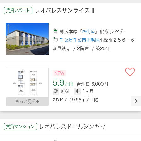
レオパレスサンライズⅡ
賃貸アパート
総武本線「
四街道
」駅 徒歩24分
千葉県千葉市稲毛区
小深町２５６－６
軽量鉄骨 / 2階建 / 築25年
NEW
5.9
万円
管理費 6,000円
敷
無料
礼
1ヶ月
2ＤＫ / 49.68㎡ / 1階
もっと見る
レオパレスドエルシンヤマ
賃貸マンション