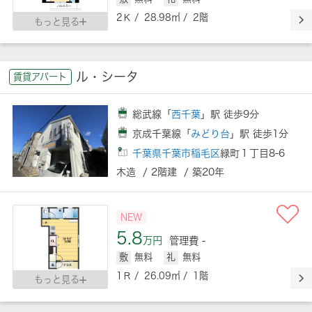
2Ｋ / 28.98㎡ / 2階
もっと見る
ル・シータ
賃貸アパート
総武線「
西千葉
」駅 徒歩9分
京成千葉線「
みどり台
」駅 徒歩1分
千葉県千葉市稲毛区
緑町１丁目8-6
木造 / 2階建 / 築20年
NEW
5.8
万円
管理費 -
敷
無料
礼
無料
1Ｒ / 26.09㎡ / 1階
もっと見る