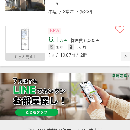
５
木造 / 2階建 / 築23年
NEW
6.1
万円
管理費 5,000円
敷
無料
礼
1ヶ月
1Ｋ / 19.87㎡ / 2階
もっと見る