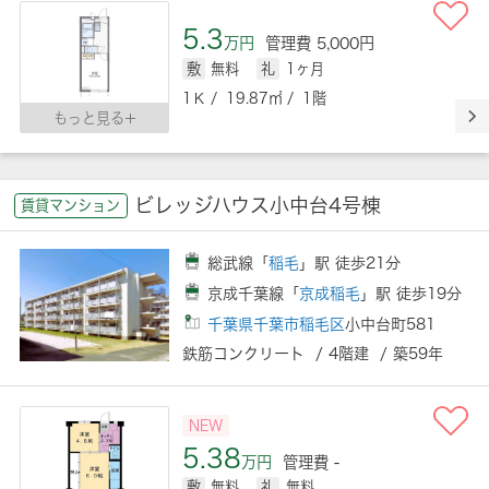
5.3
万円
管理費 5,000円
敷
無料
礼
1ヶ月
1Ｋ / 19.87㎡ / 1階
もっと見る
ビレッジハウス小中台4号棟
賃貸マンション
総武線「
稲毛
」駅 徒歩21分
京成千葉線「
京成稲毛
」駅 徒歩19分
千葉県千葉市稲毛区
小中台町581
鉄筋コンクリート / 4階建 / 築59年
NEW
5.38
万円
管理費 -
敷
無料
礼
無料