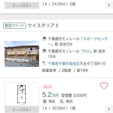
1Ｋ / 24.00㎡ / 2階
もっと見る
ウイスタリアⅡ
賃貸アパート
千葉都市モノレール「
スポーツセンタ
ー
」駅 徒歩2分
千葉都市モノレール「
穴川
」駅 徒歩
15分
千葉県千葉市稲毛区
天台６丁目8-10
軽量鉄骨 / 2階建 / 築19年
NEW
5.2
万円
管理費 3,000円
敷
無料
礼
無料
1Ｋ / 30.39㎡ / 1階
もっと見る