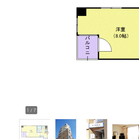
1
/
7