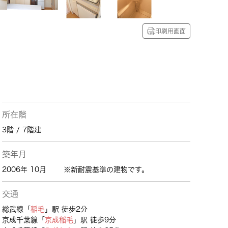
印刷用画面
所在階
3階 / 7階建
築年月
2006年 10月
※新耐震基準の建物です。
交通
総武線「
稲毛
」駅 徒歩2分
京成千葉線「
京成稲毛
」駅 徒歩9分