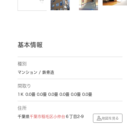
基本情報
種別
マンション / 鉄骨造
間取り
1Ｋ 0.0畳 0.0畳 0.0畳 0.0畳 0.0畳 0.0畳
住所
千葉県
千葉市稲毛区
小仲台
６丁目2-9
地図を見る