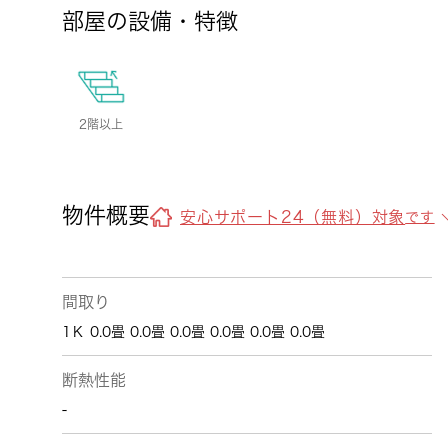
部屋の設備・特徴
2階以上
物件概要
安心サポート24（無料）対象
です
間取り
1Ｋ 0.0畳 0.0畳 0.0畳 0.0畳 0.0畳 0.0畳
断熱性能
-