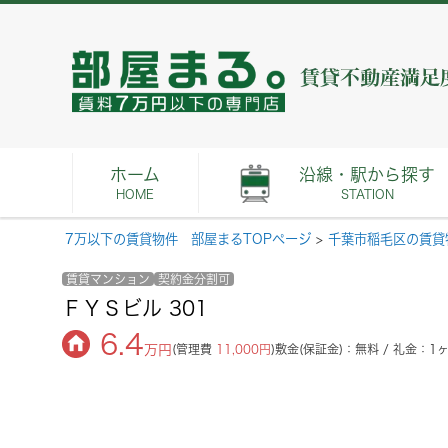
ホーム
沿線・駅から探す
HOME
STATION
7万以下の賃貸物件 部屋まるTOPページ
>
千葉市稲毛区の賃貸
賃貸マンション
契約金分割可
ＦＹＳビル 301
6.4
万円
(管理費
11,000円
)
敷金(保証金)：無料 / 礼金：1