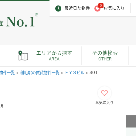
0
最近見た物件
お気に入り
※
エリアから探す
その他検索
AREA
OTHER
物件一覧
>
稲毛駅の賃貸物件一覧
>
ＦＹＳビル
>
301
お気に入り
ヶ月