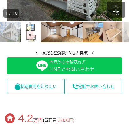
1
/
18
一覧
\ 友だち登録数 ３万人突破 /
内見や空室確認など
LINEでお問い合わせ
初期費用を知りたい
電話でお問い合わせ
4.2
万円
(管理費
3,000円
)