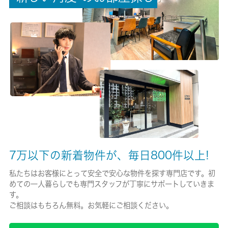
権利金/雑費
-/-
総戸数
8戸
現状/入居可能日
空家/即時
駐車場/料金
無/-
7万以下の新着物件が、毎日800件以上!
保険加入/料金
私たちはお客様にとって安全で安心な物件を探す専門店です。初
めての一人暮らしでも専門スタッフが丁寧にサポートしていきま
有/-
す。
ご相談はもちろん無料。お気軽にご相談ください。
保険名/保険期間
-/-