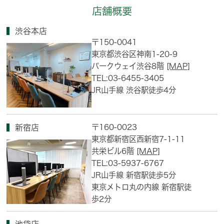
店舗概要
渋谷本店
〒150-0041
東京都渋谷区神南1-20-9
パークウェイ渋谷8階
[MAP]
TEL:03-6455-3405
JR山手線 渋谷駅徒歩4分
〒160-0023
新宿店
東京都新宿区西新宿7-1-11
共栄ビル6階
[MAP]
TEL:03-5937-6767
JR山手線 新宿駅徒歩5分
東京メトロ丸の内線 新宿駅徒
歩2分