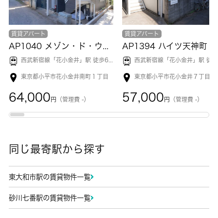
賃貸アパート
賃貸アパート
AP1040 メゾン・ド・ウィスタリア 201
AP1394 ハイツ天神町 2
西武新宿線「
花小金井
」駅 徒歩6分
西武新宿線「
花小金井
」駅 徒歩1
東京都小平市花小金井南町１丁目
東京都小平市花小金井７丁目
64,000
57,000
円
（管理費 -）
円
（管理費 -）
同じ最寄駅から探す
東大和市駅の賃貸物件一覧
砂川七番駅の賃貸物件一覧