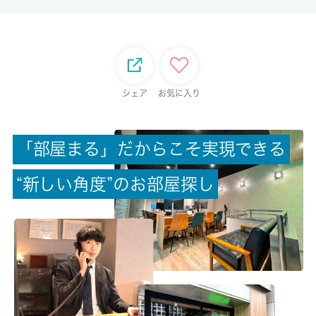
-/-
総戸数
12戸
シェア
お気に入り
現状/入居可能日
空家/即時
「
部
屋
ま
る
」
だ
か
ら
こ
そ
実
現
で
き
る
駐車場/料金
無/-
“
新
し
い
角
度
”
の
お
部
屋
探
し
保険加入/料金
無/-
保険名/保険期間
-/-
保証人代行