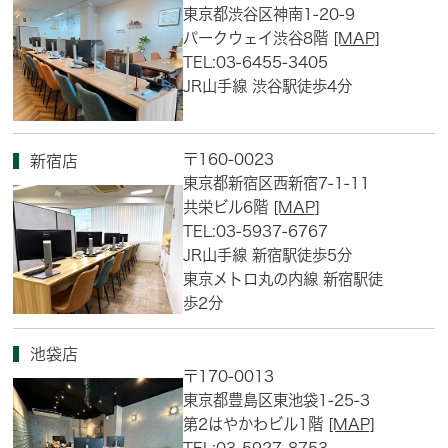
東京都渋谷区神南1-20-9
パークウェイ渋谷8階
[MAP]
TEL:03-6455-3405
JR山手線 渋谷駅徒歩4分
〒160-0023
新宿店
東京都新宿区西新宿7-1-11
共栄ビル6階
[MAP]
TEL:03-5937-6767
JR山手線 新宿駅徒歩5分
東京メトロ丸の内線 新宿駅徒
歩2分
池袋店
〒170-0013
東京都豊島区東池袋1-25-3
第2はやかわビル1階
[MAP]