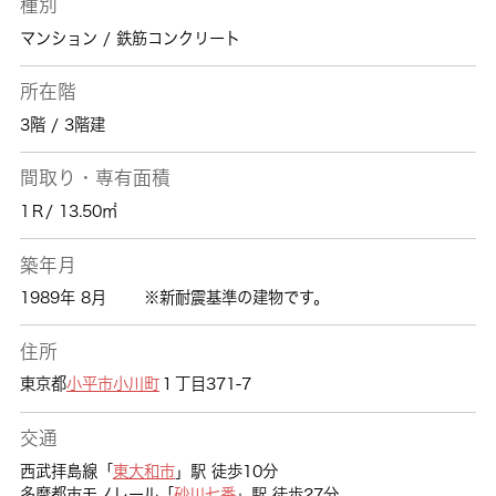
種別
マンション / 鉄筋コンクリート
所在階
3階 / 3階建
間取り・専有面積
1Ｒ/ 13.50㎡
築年月
1989年 8月
※新耐震基準の建物です。
住所
東京都
小平市
小川町
１丁目371-7
交通
西武拝島線「
東大和市
」駅 徒歩10分
多摩都市モノレール「
砂川七番
」駅 徒歩27分