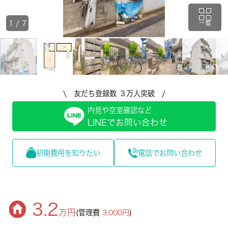
1
/
7
一覧
\ 友だち登録数 ３万人突破 /
内見や空室確認など
LINEでお問い合わせ
初期費用を知りたい
電話でお問い合わせ
3.2
万円
(管理費
3,000円
)