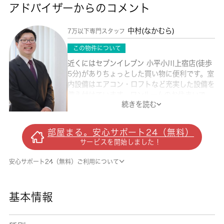
アドバイザーからのコメント
中村(なかむら)
7万以下専門スタッフ
この物件について
近くにはセブンイレブン 小平小川上宿店(徒歩
5分)がありちょっとした買い物に便利です。室
内設備はエアコン・ロフトなど充実した設備を
備え付けています。ワンルームのお住まいで
続きを読む
す。最上階の物件です。防犯対策もバッチリな
マンションタイプの物件です。帰る場所に魅力
があると、より楽しい生活になりませんか。住
部屋まる。安心サポート24（無料）
まいは誰にとっても重要な役割を果たしてくれ
サービスを開始しました！
るものです。ご希望の住まいを共に見つけまし
ょう。
安心サポート24（無料）ご利用について
基本情報