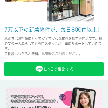
必加入
保証会社詳細
【㈱ランドインシュア】初回：総賃料の100％、1年毎更新：
7万以下の新着物件が、毎日800件以上!
15000円、オプション月額保証料：440円（月額）
私たちはお客様にとって安全で安心な物件を探す専門店です。初
賃貸区分/契約期間
めての一人暮らしでも専門スタッフが丁寧にサポートしていきま
す。
一般/2年
ご相談はもちろん無料。お気軽にご相談ください。
取引形態
仲介
LINEで相談する
備考
室内設備はエアコン・ロフトなど豊富に揃っており、過ごしやす
いお部屋になっております。こちらの物件はマンションです。魅
力も多い賃貸物件はいかがでしょうか。敷金不要の物件です。上
階からの騒音がない最上階のお部屋です。 城南コミュニティの
ホームページから住まいを探してみませんか。わたしたちが快適