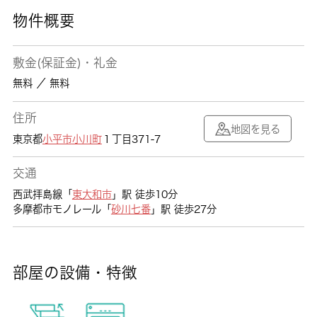
物件概要
敷金(保証金)・礼金
無料 ／ 無料
住所
地図を見る
東京都
小平市
小川町
１丁目371-7
交通
西武拝島線「
東大和市
」駅 徒歩10分
多摩都市モノレール「
砂川七番
」駅 徒歩27分
部屋の設備・特徴