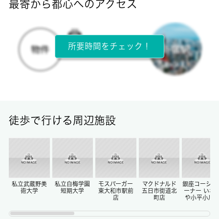
最寄から都心へのアクセス
目安光熱費
-
所要時間をチェック！
所在階
3階 / 3階建
面積
13.50㎡
徒歩で行ける周辺施設
保証金
-
償却/敷引
-/-
私立武蔵野美
私立白梅学園
モスバーガー
マクドナルド
銀座コージー
術大学
短期大学
東大和市駅前
五日市街道北
ーナー いな
店
町店
や小平小川
権利金/雑費