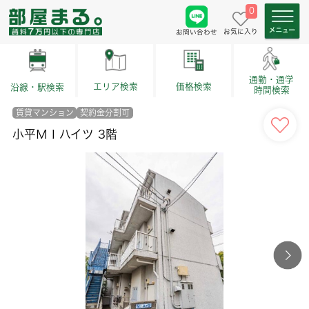
0
お気に入り
お問い合わせ
通勤・通学
価格検索
エリア検索
沿線・駅検索
時間検索
賃貸マンション
契約金分割可
小平ＭＩハイツ 3階