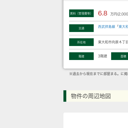
6.8
賃料（管理費等）
万円(2,00
西武拝島線
「
東大
交通
東大和市向原４丁目
所在地
3階建
階建
面積
※過去から現在までに部屋まる。に掲
物件の周辺地図