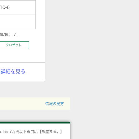
0-6
償/敷：
- / -
クロゼット
> 詳細を見る
情報の見方
o.1>> 7万円以下専門店【部屋まる。】