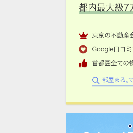
都内最大級7
東京の不動産会
Google口
首都圏全ての
部屋まる。