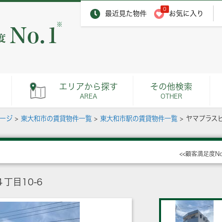
0
最近見た物件
お気に入り
※
エリアから探す
その他検索
AREA
OTHER
ページ
>
東大和市の賃貸物件一覧
>
東大和市駅の賃貸物件一覧
>
ヤマプラス
<<顧客満足度N
丁目10-6