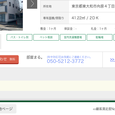
東京都東大和市向原４丁目1
所在地
41.22㎡ / 2ＤＫ
専有面積/間取り
敷金：
1ヶ月
保証金：
-
礼金：
1ヶ月
バス・トイレ別
ペット相談
室内洗濯機置場
駐輪場
部屋まる。
[年中対応可]お気軽にご連絡ください。
>
わせ
無料
050-5212-3772
物ページ
<<顧客満足度N