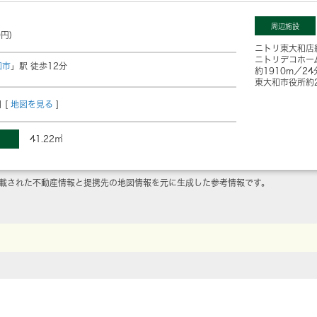
周辺施設
0円)
ニトリ東大和店
ニトリデコホー
和市
」駅 徒歩12分
約1910m／2
東大和市役所
約
 [
地図を見る
]
41.22㎡
載された不動産情報と提携先の地図情報を元に生成した参考情報です。