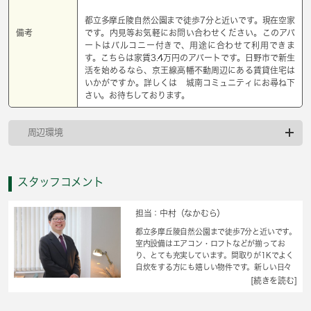
都立多摩丘陵自然公園まで徒歩7分と近いです。現在空家
備考
です。内見等お気軽にお問い合わせください。このアパ
ートはバルコニー付きで、用途に合わせて利用できま
す。こちらは家賃3.4万円のアパートです。日野市で新生
活を始めるなら、京王線高幡不動周辺にある賃貸住宅は
いかがですか。詳しくは 城南コミュニティにお尋ね下
さい。お待ちしております。
周辺環境
スタッフコメント
担当：中村（なかむら）
都立多摩丘陵自然公園まで徒歩7分と近いです。
室内設備はエアコン・ロフトなどが揃ってお
り、とても充実しています。間取りが1Kでよく
自炊をする方にも嬉しい物件です。新しい日々
を送るにふさわしい、きれいな室内です。賃料5
[続きを読む]
万円以下の物件をお探しのお客様におすすめで
す。住まいを求める上で、交通アクセスを重視