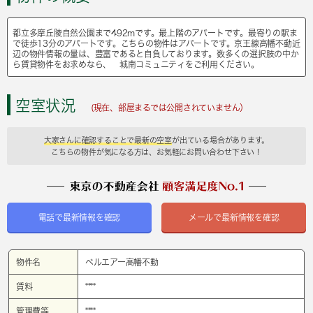
都立多摩丘陵自然公園まで492mです。最上階のアパートです。最寄りの駅ま
で徒歩13分のアパートです。こちらの物件はアパートです。京王線高幡不動近
辺の物件情報の量は、豊富であると自負しております。数多くの選択肢の中か
ら賃貸物件をお求めなら、 城南コミュニティをご利用ください。
空室状況
(現在、部屋まるでは公開されていません）
大家さんに確認することで最新の空室
が出ている場合があります。
こちらの物件が気になる方は、お気軽にお問い合わせ下さい！
電話で最新情報を確認
メールで最新情報を確認
物件名
ベルエアー高幡不動
賃料
****
管理費等
****