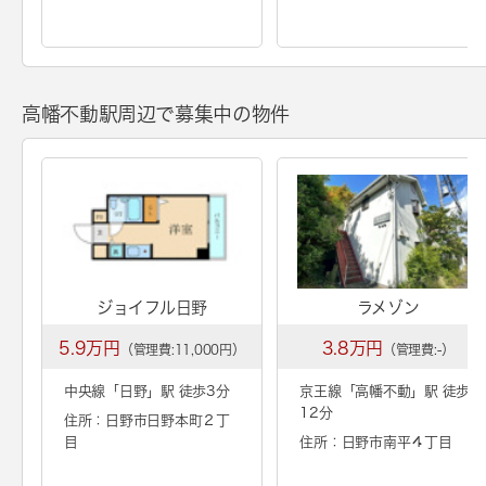
高幡不動駅周辺で募集中の物件
ジョイフル日野
ラメゾン
5.9万円
3.8万円
（管理費:11,000円）
（管理費:-）
中央線「
日野
」駅 徒歩3分
京王線「
高幡不動
」駅 徒歩
12分
住所：日野市日野本町２丁
目
住所：日野市南平４丁目