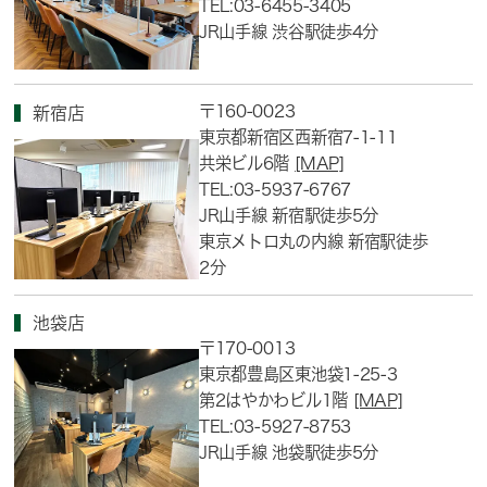
TEL:03-6455-3405
JR山手線 渋谷駅徒歩4分
〒160-0023
新宿店
東京都新宿区西新宿7-1-11
共栄ビル6階
[MAP]
TEL:03-5937-6767
JR山手線 新宿駅徒歩5分
東京メトロ丸の内線 新宿駅徒歩
2分
池袋店
〒170-0013
東京都豊島区東池袋1-25-3
第2はやかわビル1階
[MAP]
TEL:03-5927-8753
JR山手線 池袋駅徒歩5分