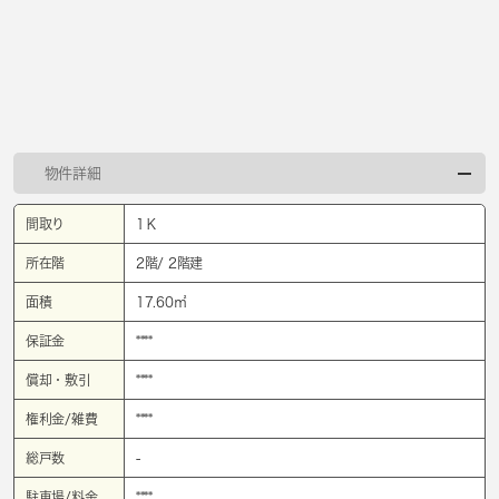
物件詳細
間取り
1Ｋ
所在階
2階/ 2階建
面積
17.60㎡
保証金
****
償却・敷引
****
権利金/雑費
****
総戸数
-
駐車場/料金
****