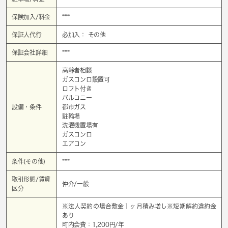
保険加入/料金
****
保証人代行
必加入： その他
保証会社詳細
****
高齢者相談
ガスコンロ設置可
ロフト付き
バルコニー
設備・条件
都市ガス
駐輪場
洗濯機置場有
ガスコンロ
エアコン
条件(その他)
****
取引形態/賃貸
仲介/一般
区分
※法人契約の場合敷金１ヶ月積み増し※短期解約違約金
あり
町内会費：1,200円/年