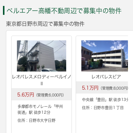
ベルエアー高幡不動周辺で募集中の物件
東京都日野市周辺で募集中の物件
レオパレスメロディーベルイノ
レオパレスピア
Ⅱ
5.1万円
（管理費:8,000円）
5.6万円
（管理費:6,000円）
中央線「
豊田
」駅 徒歩13分
多摩都市モノレール「
甲州
住所：日野市豊田１丁目
街道
」駅 徒歩12分
住所：日野市大字日野