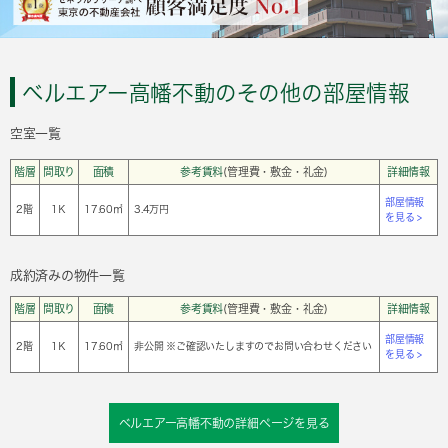
ベルエアー高幡不動のその他の部屋情報
空室一覧
階層
間取り
面積
参考賃料
(管理費・敷金・礼金)
詳細情報
部屋情報
2階
1Ｋ
17.60㎡
3.4万円
を見る >
成約済みの物件一覧
階層
間取り
面積
参考賃料
(管理費・敷金・礼金)
詳細情報
部屋情報
2階
1Ｋ
17.60㎡
非公開 ※ご確認いたしますのでお問い合わせください
を見る >
ベルエアー高幡不動の詳細ページを見る