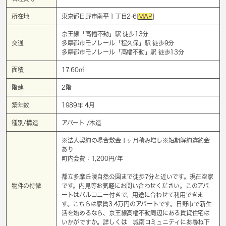
所在地
東京都日野市南平１丁目2-6[
MAP
]
京王線「
高幡不動
」駅 徒歩13分
交通
多摩都市モノレール「
程久保
」駅 徒歩9分
多摩都市モノレール「
高幡不動
」駅 徒歩13分
面積
17.60㎡
階建
2階
築年数
1989年 4月
種別/構造
アパート /木造
※法人契約の場合敷金１ヶ月積み増し※短期解約違約金
あり
町内会費：1,200円/年
都立多摩丘陵自然公園まで徒歩7分と近いです。現在空家
物件の特徴
です。内見等お気軽にお問い合わせください。このアパ
ートはバルコニー付きで、用途に合わせて利用できま
す。こちらは家賃3.4万円のアパートです。日野市で新生
活を始めるなら、京王線高幡不動周辺にある賃貸住宅は
いかがですか。詳しくは 城南コミュニティにお尋ね下