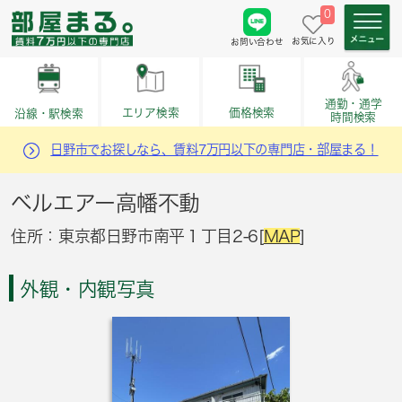
0
お気に入り
お問い合わせ
通勤・通学
価格検索
エリア検索
沿線・駅検索
時間検索
日野市でお探しなら、賃料7万円以下の専門店・部屋まる！
ベルエアー高幡不動
住所：東京都日野市南平１丁目2-6[
MAP
]
外観・内観写真