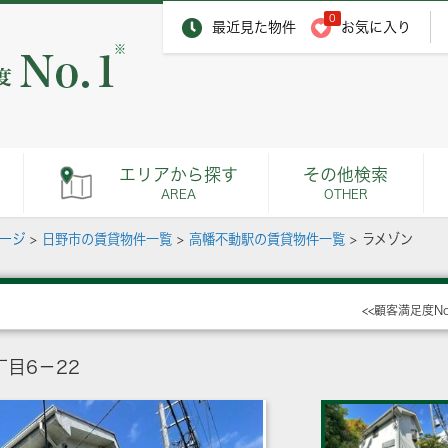
0
最近見た物件
お気に入り
※
エリアから探す
その他検索
AREA
OTHER
ページ
>
日野市の賃貸物件一覧
>
高幡不動駅の賃貸物件一覧
>
ラメゾン
<<顧客満足度N
目6－22