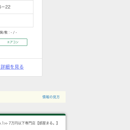
－22
償/敷：
- / -
エアコン
> 詳細を見る
情報の見方
o.1>> 7万円以下専門店【部屋まる。】