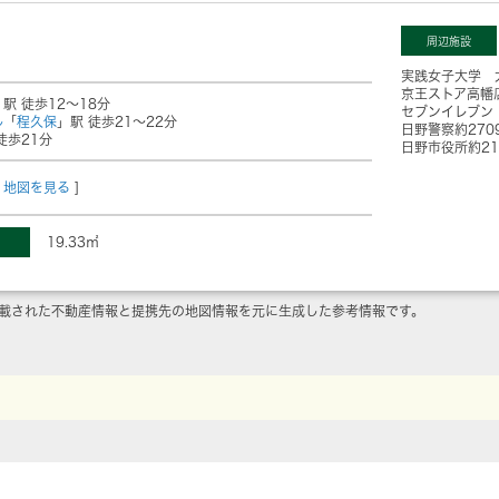
周辺施設
実践女子大学 
京王ストア高幡
」駅 徒歩12～18分
セブンイレブン
ル
「
程久保
」駅 徒歩21～22分
日野警察
約270
徒歩21分
日野市役所
約2
地図を見る
]
19.33㎡
載された不動産情報と提携先の地図情報を元に生成した参考情報です。