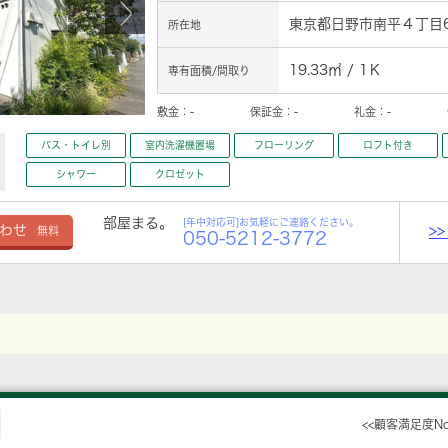
東京都日野市南平４丁目6
所在地
19.33㎡ / 1Ｋ
専有面積/間取り
敷金：
-
保証金：
-
礼金：
-
バス・トイレ別
室内洗濯機置場
フローリング
ロフト付き
シャワー
クロゼット
部屋まる。
[年中対応可]お気軽にご連絡ください。
>
わせ
無料
050-5212-3772
<<顧客満足度N