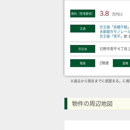
3.8
賃料（管理費等）
万円(-)
京王線
「
高幡不動
交通
多摩都市モノレー
京王線
「
南平
」駅 
日野市南平４丁目 [
所在地
2階建
階建
面積
※過去から現在までに部屋まる。に掲
物件の周辺地図