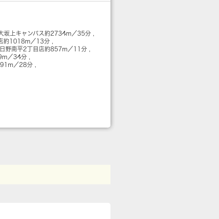
大坂上キャンパス
約2734m／35分
店
約1018m／13分
 日野南平2丁目店
約857m／11分
9m／34分
191m／28分