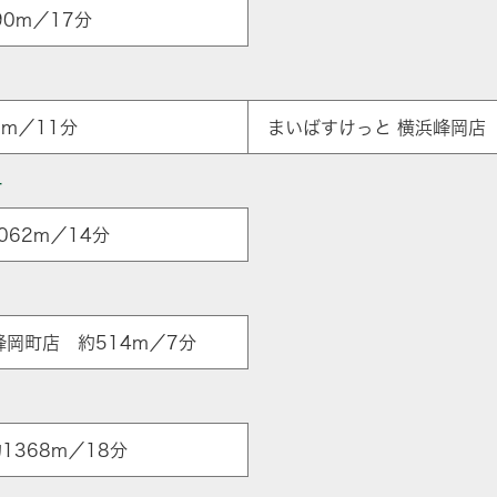
0m／17分
m／11分
まいばすけっと 横浜峰岡店 
ー
62m／14分
ア
峰岡町店 約514m／7分
1368m／18分