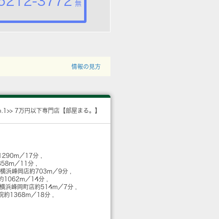
5212-3772
無
情報の見方
o.1>> 7万円以下専門店【部屋まる。】
1290m／17分
858m／11分
 横浜峰岡店
約703m／9分
約1062m／14分
 横浜峰岡町店
約514m／7分
院
約1368m／18分