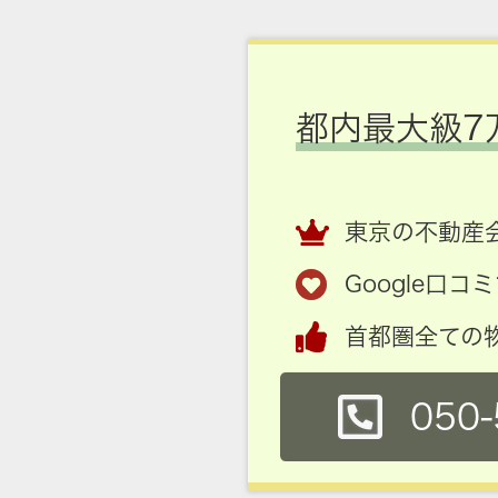
都内最大級7
東京の不動産会
Google口
首都圏全ての
050-