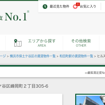
0
最近見た物件
お気に入り
※
エリアから探す
その他検索
AREA
OTHER
ページ
>
横浜市保土ケ谷区の賃貸物件一覧
>
和田町駅の賃貸物件一覧
>
ヒル
<<顧客満足度N
谷区峰岡町２丁目305-6