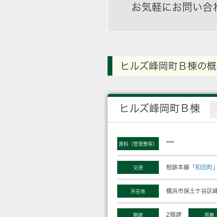
お気軽にお問い合
ヒルズ峰岡町Ｂ棟の概
ヒルズ峰岡町Ｂ棟
****
賃料（管理費等）
相鉄本線「
和田町
交通
横浜市保土ケ谷区峰
所在地
2階建
階建
面積