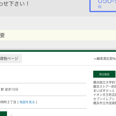
050-
わせ下さい！
料
要
建物ページ
<<顧客満足度N
周辺施設
横浜国立大学
約
藤忠ストアー
約
」駅 徒歩10分
まいばすけっと
イオン天王町店
セブンイレブン
岡町２丁目 [
地図を見る
]
横浜市立市民病
-