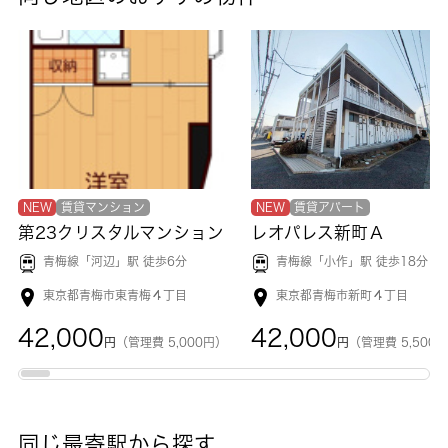
NEW
賃貸マンション
NEW
賃貸アパート
第23クリスタルマンション
レオパレス新町Ａ
青梅線「
河辺
」駅 徒歩6分
青梅線「
小作
」駅 徒歩18分
東京都青梅市東青梅４丁目
東京都青梅市新町４丁目
42,000
42,000
円
（管理費 5,000円）
円
（管理費 5,500
同じ最寄駅から探す