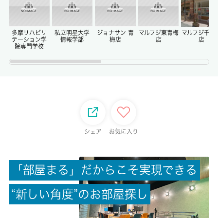
償却/敷引
-/-
多摩リハビリ
私立明星大学
ジョナサン 青
マルフジ東青梅
マルフジ千ヶ
テーション学
情報学部
梅店
店
店
院専門学校
権利金/雑費
-/-
総戸数
20戸
シェア
お気に入り
現状/入居可能日
空家/相談
「
部
屋
ま
る
」
だ
か
ら
こ
そ
実
現
で
き
る
駐車場/料金
空無/-
“
新
し
い
角
度
”
の
お
部
屋
探
し
保険加入/料金