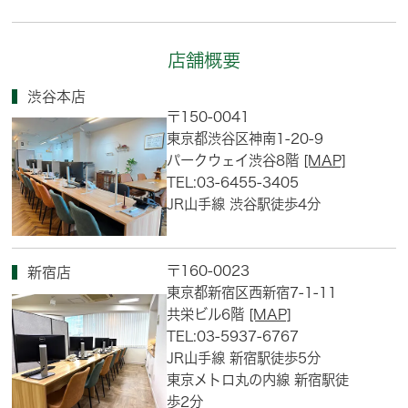
店舗概要
渋谷本店
〒150-0041
東京都渋谷区神南1-20-9
パークウェイ渋谷8階
[MAP]
TEL:03-6455-3405
JR山手線 渋谷駅徒歩4分
〒160-0023
新宿店
東京都新宿区西新宿7-1-11
共栄ビル6階
[MAP]
TEL:03-5937-6767
JR山手線 新宿駅徒歩5分
東京メトロ丸の内線 新宿駅徒
歩2分