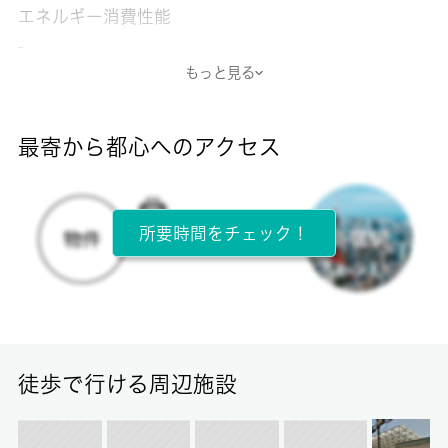
エネルギー消費性能
-
もっと見る
断熱性能
-
最寄から都心へのアクセス
目安光熱費
-
所要時間をチェック！
所在階
5階 / 5階建
面積
36.22㎡
徒歩で行ける周辺施設
保証金
-