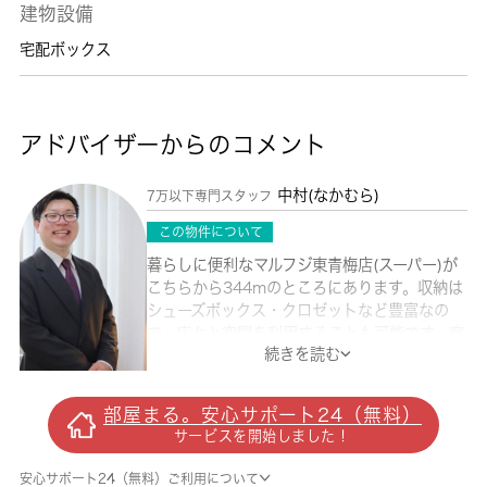
建物設備
宅配ボックス
アドバイザーからのコメント
中村(なかむら)
7万以下専門スタッフ
この物件について
暮らしに便利なマルフジ東青梅店(スーパー)が
こちらから344mのところにあります。収納は
シューズボックス・クロゼットなど豊富なの
で、広々と空間を利用することも可能です。室
続きを読む
内設備はエアコン・フローリングなど大変充実
しております。お引っ越しの時期はご相談して
いただければ対応いたします。こちらはペット
部屋まる。安心サポート24（無料）
相談可の物件なので、事前にご相談いただけま
サービスを開始しました！
す。ペット相談OKなので、大好きなペットと
一緒に暮らせます。長年、地元で地域の住まい
安心サポート24（無料）ご利用について