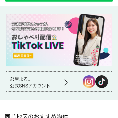
備考
東青梅駅まで徒歩３分♪ペット飼育可物件
初期費用のクレジット決済が可能
近くにはファミリーマート 東青梅駅前店(徒歩3分)がありちょっ
とした買い物に便利です。可愛いペットと一緒に生活するなら、
ペット相談可物件です。青梅市での住まい探しはお任せくださ
い。 城南コミュニティスタッフは、不動産について知識を豊富
に有しているので、きっと住まい探しの良きパートナーとなるで
しょう。
部屋まる。
公式SNSアカウント
同じ地区のおすすめ物件