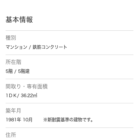
をご提供してきた 城南コミュニティは、青梅
線東青梅前の不動産情報を豊富に取り揃え、お
待ちしております。
基本情報
種別
マンション / 鉄筋コンクリート
所在階
5階 / 5階建
間取り・専有面積
1ＤＫ/ 36.22㎡
築年月
1981年 10月
※新耐震基準の建物です。
住所