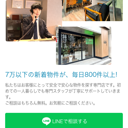
有/18000円
保険名/保険期間
-/2年
保証人代行
必加入
保証会社詳細
初回：賃料総額の５０％ 更新時：１０，０００円／１年
7万以下の新着物件が、毎日800件以上!
賃貸区分/契約期間
私たちはお客様にとって安全で安心な物件を探す専門店です。初
めての一人暮らしでも専門スタッフが丁寧にサポートしていきま
一般/2年
す。
ご相談はもちろん無料。お気軽にご相談ください。
取引形態
仲介
LINEで相談する