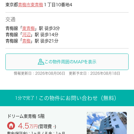
東京都
青梅市
東青梅
１丁目10番地4
交通
青梅線「
東青梅
」駅 徒歩3分
青梅線「
河辺
」駅 徒歩14分
青梅線「
青梅
」駅 徒歩21分
この物件周囲のMAPを表示
情報更新日：2026年08月06日 更新予定日：2026年08月18日
この物件にお問い合わせ（無料）
1分で完了！
ドリーム東青梅 5階
4.5
万円
(管理費
-
)
敷金(保証金)：1ヶ月 / 礼金：1ヶ月