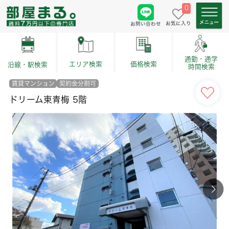
0
お気に入り
お問い合わせ
通勤・通学
価格検索
エリア検索
沿線・駅検索
時間検索
賃貸マンション
契約金分割可
ドリーム東青梅 5階