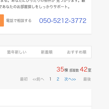
まる。あなたにぴったりの物件が 見つかります。顧
績であなたのお部屋探しをしっかりサポート。
050-5212-3772
電話で相談する
築年新しい
新着順
おすすめ順
35
42
棟
室
部屋数
最初
<<前へ
1
2
次へ>>
最後
ト