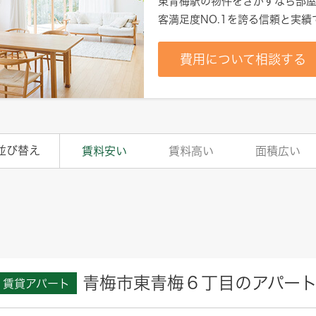
東青梅駅
の物件をさがすなら部屋
客満足度NO.1を誇る信頼と実
費用について相談する
並び替え
賃料安い
賃料高い
面積広い
青梅市東青梅６丁目のアパー
賃貸アパート