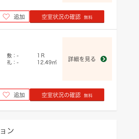
追加
空室状況の確認
無料
敷：-
1Ｒ
詳細を見る
礼：-
12.49㎡
追加
空室状況の確認
無料
ョン