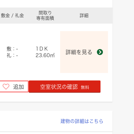
間取り
敷金 / 礼金
詳細
専有面積
敷：-
1ＤＫ
詳細を見る
礼：-
23.60㎡
追加
空室状況の確認
無料
建物の詳細はこちら