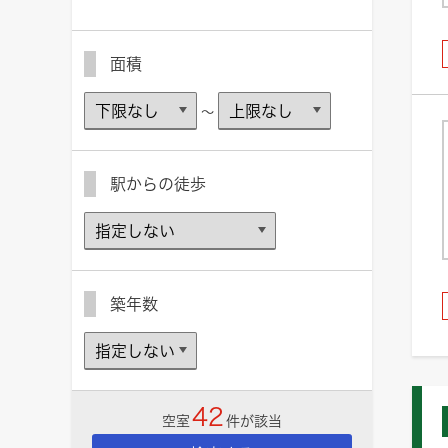
面積
～
駅からの徒歩
築年数
42
空室
件が該当