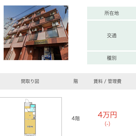
所在地
交通
種別
間取り図
階
賃料 / 管理費
4
万円
4階
（-）