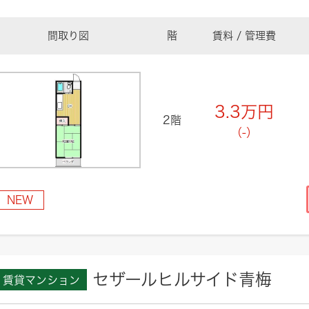
間取り図
階
賃料 / 管理費
3.3
万円
2階
（-）
NEW
セザールヒルサイド青梅
賃貸マンション