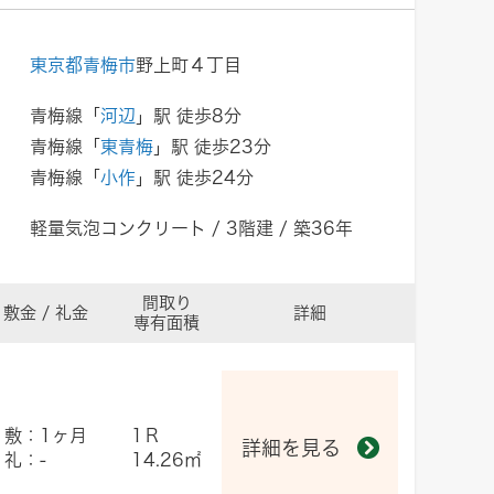
東京都青梅市
野上町４丁目
青梅線「
河辺
」駅 徒歩8分
青梅線「
東青梅
」駅 徒歩23分
青梅線「
小作
」駅 徒歩24分
軽量気泡コンクリート / 3階建 / 築36年
間取り
敷金 / 礼金
詳細
専有面積
敷：1ヶ月
1Ｒ
詳細を見る
礼：-
14.26㎡