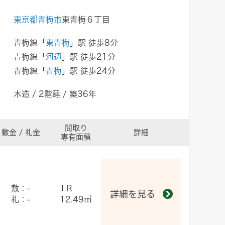
東京都青梅市
東青梅６丁目
青梅線「
東青梅
」駅 徒歩8分
青梅線「
河辺
」駅 徒歩21分
青梅線「
青梅
」駅 徒歩24分
木造 / 2階建 / 築36年
間取り
敷金 / 礼金
詳細
専有面積
敷：-
1Ｒ
詳細を見る
礼：-
12.49㎡