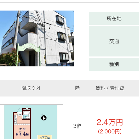
所在地
交通
種別
間取り図
階
賃料 / 管理費
2.4
万円
3階
（2,000円）