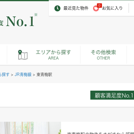
0
最近見た物件
お気に入り
※
エリアから探す
その他検索
AREA
OTHER
ら探す
>
JR青梅線
>
東青梅駅
顧客満足度No.1