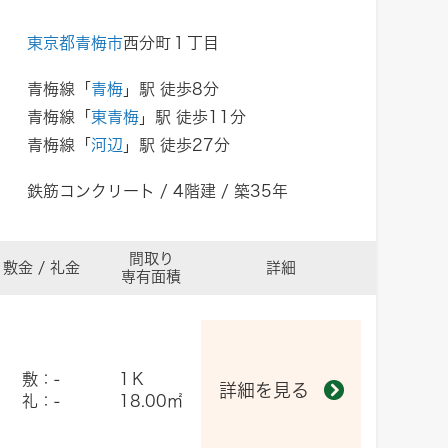
東京都青梅市
西分町１丁目
青梅線「
青梅
」駅 徒歩8分
青梅線「
東青梅
」駅 徒歩11分
青梅線「
河辺
」駅 徒歩27分
鉄筋コンクリート / 4階建 / 築35年
間取り
敷金 / 礼金
詳細
専有面積
敷：-
1Ｋ
詳細を見る
礼：-
18.00㎡