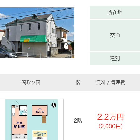
所在地
交通
種別
間取り図
階
賃料 / 管理費
2.2
万円
2階
（2,000円）