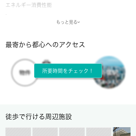
エネルギー消費性能
-
もっと見る
断熱性能
-
最寄から都心へのアクセス
目安光熱費
-
所要時間をチェック！
所在階
4階 / 5階建
面積
36.22㎡
徒歩で行ける周辺施設
保証金
-