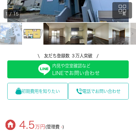
1
/
15
一覧
\ 友だち登録数 ３万人突破 /
内見や空室確認など
LINEでお問い合わせ
初期費用を知りたい
電話でお問い合わせ
4.5
万円
(管理費
-
)