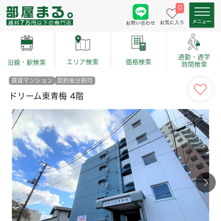
0
お気に入り
お問い合わせ
通勤・通学
価格検索
エリア検索
沿線・駅検索
時間検索
賃貸マンション
契約金分割可
ドリーム東青梅 4階