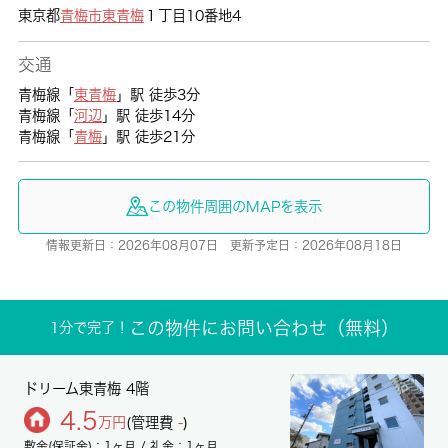
東京都
青梅市
東青梅
１丁目10番地4
交通
青梅線「
東青梅
」駅 徒歩3分
青梅線「
河辺
」駅 徒歩14分
青梅線「
青梅
」駅 徒歩21分
この物件周囲のMAPを表示
情報更新日：2026年08月07日 更新予定日：2026年08月18日
この物件にお問い合わせ（無料）
1分で完了！
ドリーム東青梅 4階
4.5
万円
(管理費
-
)
敷金(保証金)：1ヶ月 / 礼金：1ヶ月