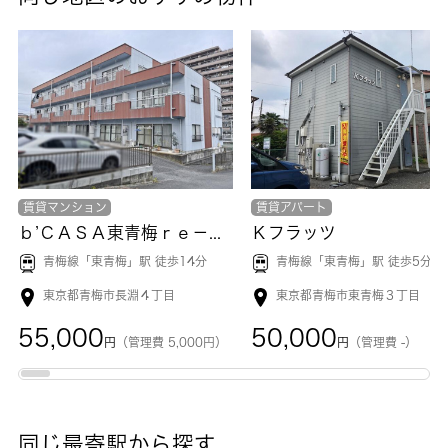
賃貸マンション
賃貸アパート
ｂ’ＣＡＳＡ東青梅ｒｅ－ｂｏｒｎ
Ｋフラッツ
青梅線「
東青梅
」駅 徒歩14分
青梅線「
東青梅
」駅 徒歩5分
東京都青梅市長淵４丁目
東京都青梅市東青梅３丁目
55,000
50,000
円
（管理費 5,000円）
円
（管理費 -）
同じ最寄駅から探す