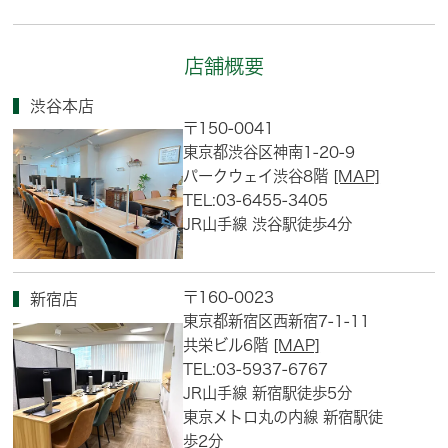
店舗概要
渋谷本店
〒150-0041
東京都渋谷区神南1-20-9
パークウェイ渋谷8階
[MAP]
TEL:03-6455-3405
JR山手線 渋谷駅徒歩4分
〒160-0023
新宿店
東京都新宿区西新宿7-1-11
共栄ビル6階
[MAP]
TEL:03-5937-6767
JR山手線 新宿駅徒歩5分
東京メトロ丸の内線 新宿駅徒
歩2分