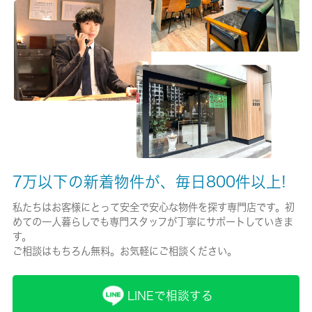
有/18000円
保険名/保険期間
-/2年
保証人代行
必加入
保証会社詳細
初回：賃料総額の５０％ 更新時：１０，０００円／１年
7万以下の新着物件が、毎日800件以上!
賃貸区分/契約期間
私たちはお客様にとって安全で安心な物件を探す専門店です。初
めての一人暮らしでも専門スタッフが丁寧にサポートしていきま
一般/2年
す。
ご相談はもちろん無料。お気軽にご相談ください。
取引形態
仲介
LINEで相談する