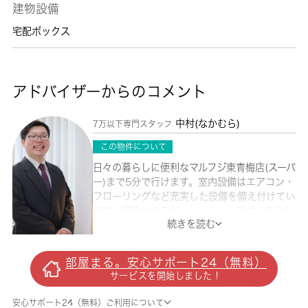
建物設備
宅配ボックス
アドバイザーからのコメント
中村(なかむら)
7万以下専門スタッフ
この物件について
日々の暮らしに便利なマルフジ東青梅店(スーパ
ー)まで5分で行けます。室内設備はエアコン・
フローリングなど充実した設備を備え付けてい
ます。収納はクロゼット・シューズボックスな
続きを読む
どが備え付けられているので、衣類や日用品の
収納に重宝します。お引っ越しの時期はご相談
していただければ対応いたします。社会人でも
部屋まる。安心サポート24（無料）
料理を楽しみたい方は、1DKをご検討下さ
サービスを開始しました！
い。法人のお客様のご契約希望です。当社で
は、青梅線東青梅周辺の多種多様な賃貸情報を
安心サポート24（無料）ご利用について