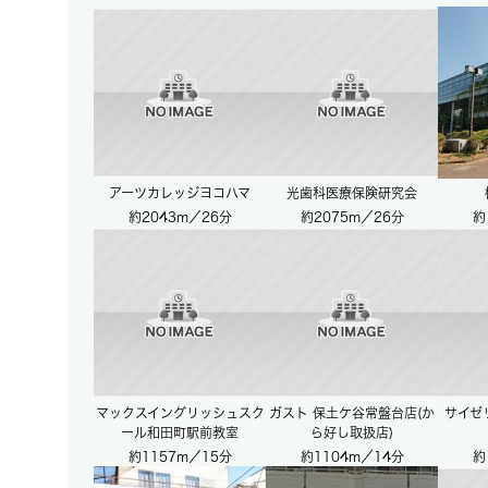
アーツカレッジヨコハマ
光歯科医療保険研究会
約2043m／26分
約2075m／26分
約
マックスイングリッシュスク
ガスト 保土ケ谷常盤台店(か
サイゼ
ール和田町駅前教室
ら好し取扱店)
約1157m／15分
約1104m／14分
約