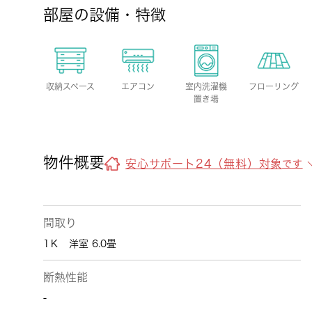
部屋の設備・特徴
収納スペース
エアコン
室内洗濯機
フローリング
置き場
物件概要
安心サポート24（無料）対象
です
間取り
1Ｋ 洋室 6.0畳
断熱性能
-