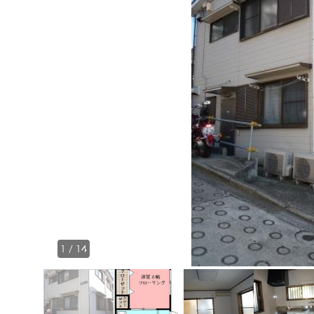
1
/
14