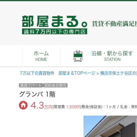
ホーム
沿線・駅から探す
HOME
STATION
7万以下の賃貸物件 部屋まるTOPページ
>
横浜市保土ケ谷区の
賃貸アパート
契約金分割可
グランパ 1階
4.3
万円
(管理費
1,500円
)
敷金(保証金)：1ヶ月 / 礼金：無