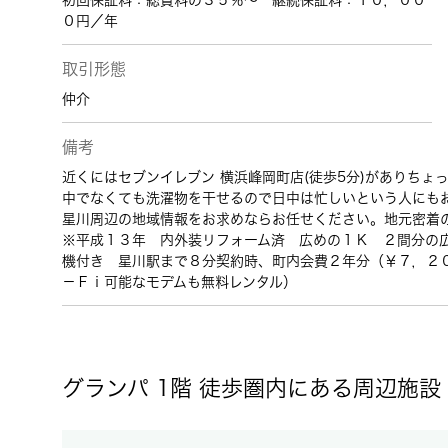
初回保証料：総賃料の３５％～ 継続保証料：１０，００
０円／年
取引形態
仲介
備考
近くにはセブンイレブン 横浜峰岡町店(徒歩5分)がありち
中でなくても洗濯物を干せるので日中は忙しいという人にも
星川周辺の地域情報をお求めならお任せください。地元密着
※平成１３年 内外装リフォーム済 広めの１Ｋ ２間分の
機付き 星川駅まで８分契約時、町内会費２年分（￥７，２
－Ｆｉ可能なモデムも無料レンタル）
グランパ 1階 徒歩圏内にある周辺施設