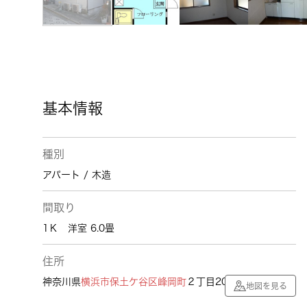
基本情報
種別
アパート / 木造
間取り
1Ｋ 洋室 6.0畳
住所
神奈川県
横浜市保土ケ谷区
峰岡町
２丁目200
地図を見る